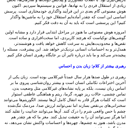
زیادی از استقلال فردی را به نهادها، قوانین و سیستم‌ها سپردیم. اکنون
هوش مصنوعی گام بعدی در این فرآیند واگذاری خودمختاری است. پرسش
اساسی این است که چقدر آماده‌ایم استقلال خود را به ماشین‌ها واگذار
کنیم؟ این پرسشی است که باید به آن به دقت فکر کنیم.
امروزه هوش مصنوعی ما هنوز در مراحل ابتدایی قرار دارد و مشابه اولین
گوشی‌های نوکیاست که هرچند کاربردی، اما سخت‌افزاری و ساده است.
نقص‌ها و محدودیت‌هایش به سرعت کاهش خواهد یافت و هوشمندتر،
همدل‌تر و به احساسات انسانی نزدیک‌تر خواهد شد. این پیشرفت، مسئله را
پیچیده‌تر می‌کند و ما باید درباره تاثیر آن بر جایگاه رهبری انسان فکر کنیم.
رهبری بیشتر از کلام؛ زبان بدن و احساس
رهبری در طول صدها هزار سال عمدتاً غیرکلامی بوده است. زبان یکی از
آخرین اختراعات تکاملی انسان است و بیشتر روان‌شناسی پیروی ما بر
اساس زبان نیست، بلکه بر پایه نشانه‌های غیرکلامی مثل وضعیت بدن،
تماس چشمی، حالات ریز چهره، گرما، ریتم و هماهنگی عاطفی استوار
است که کلمات هرگز قادر به انتقال کامل آن‌ها نیستند. الگوریتم‌ها می‌توانند
سخنرانی‌های بی‌نقص بسازند اما نمی‌توانند لرزش صدا، مردمک تنگ‌شده
چشم یا حس واقعی شرم را درک کنند. آن‌ها می‌توانند جذابیت را تقلید کنند
اما هرگز نمی‌توانند آن را به حقیقت تبدیل کنند. مغز ما که هر چقدر هم
مدرن باشد، هنوز به چشم‌ها، چهره‌ها و احساسات واکنش نشان می‌دهد، نه