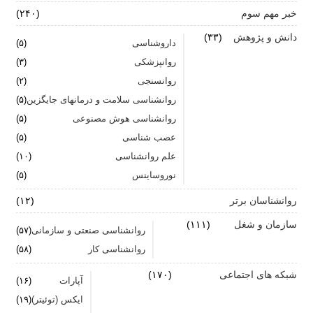
خبر مهم سوم
(۲۴۰)
اضطراب ناگهانی
دانش و پژوهش
(۳۳)
داروشناسی
(۵)
تشدید تر شدن نقرس آیا ارتباطی با استرس و اضطراب
روانپزشکی
(۳)
دارد؟
روانسنجی
(۲)
جنگ اضطراب با مواد خوراکی
روانشناسی سلامت و درمانهای جایگزین
(۵)
روانشناسی هوش مصنوعی
(۵)
اضطراب را برای خود پر رنگ نکنید
عصب شناسی
(۵)
علم روانشناسی
برای بهبود سلامت روان لازم است روزانه از آن مراقبت
(۱۰)
کنیم
نوروساینس
(۵)
روانشناسان برتر
(۱۲)
سازمان و شغل
(۱۱۱)
روانشناسی صنعتی و سازمانی
(۵۷)
روانشناسی کار
(۵۸)
شبکه های اجتماعی
(۱۷۰)
آپارات
(۱۶)
ایکس (توئیتر)
(۱۹)