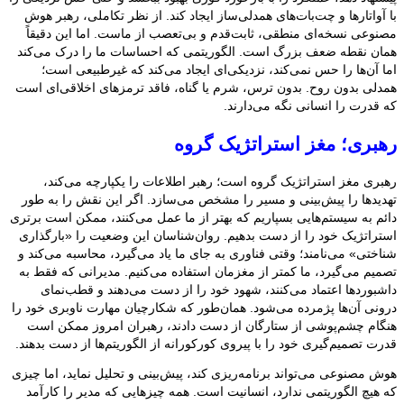
با آواتارها و چت‌بات‌های همدلی‌ساز ایجاد کند. از نظر تکاملی، رهبر هوش
مصنوعی نسخه‌ای منطقی، ثابت‌قدم و بی‌تعصب از ماست. اما این دقیقاً
همان نقطه ضعف بزرگ است. الگوریتمی که احساسات ما را درک می‌کند
اما آن‌ها را حس نمی‌کند، نزدیکی‌ای ایجاد می‌کند که غیرطبیعی است؛
همدلی بدون روح. بدون ترس، شرم یا گناه، فاقد ترمزهای اخلاقی‌ای است
که قدرت را انسانی نگه می‌دارند.
رهبری؛ مغز استراتژیک گروه
رهبری مغز استراتژیک گروه است؛ رهبر اطلاعات را یکپارچه می‌کند،
تهدیدها را پیش‌بینی و مسیر را مشخص می‌سازد. اگر این نقش را به طور
دائم به سیستم‌هایی بسپاریم که بهتر از ما عمل می‌کنند، ممکن است برتری
استراتژیک خود را از دست بدهیم. روان‌شناسان این وضعیت را «بارگذاری
شناختی» می‌نامند؛ وقتی فناوری به جای ما یاد می‌گیرد، محاسبه می‌کند و
تصمیم می‌گیرد، ما کمتر از مغزمان استفاده می‌کنیم. مدیرانی که فقط به
داشبوردها اعتماد می‌کنند، شهود خود را از دست می‌دهند و قطب‌نمای
درونی آن‌ها پژمرده می‌شود. همان‌طور که شکارچیان مهارت ناوبری خود را
هنگام چشم‌پوشی از ستارگان از دست دادند، رهبران امروز ممکن است
قدرت تصمیم‌گیری خود را با پیروی کورکورانه از الگوریتم‌ها از دست بدهند.
هوش مصنوعی می‌تواند برنامه‌ریزی کند، پیش‌بینی و تحلیل نماید، اما چیزی
که هیچ الگوریتمی ندارد، انسانیت است. همه چیزهایی که مدیر را کارآمد