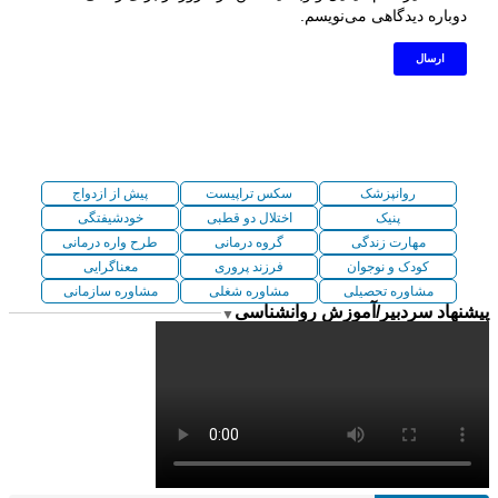
دوباره دیدگاهی می‌نویسم.
روانپزشک
سکس تراپیست
پیش از ازدواج
پنیک
اختلال دو قطبی
خودشیفتگی
مهارت زندگی
گروه درمانی
طرح واره درمانی
کودک و نوجوان
فرزند پروری
معناگرایی
مشاوره تحصیلی
مشاوره شغلی
مشاوره سازمانی
پیشنهاد سردبیر/آموزش روانشناسی
▼