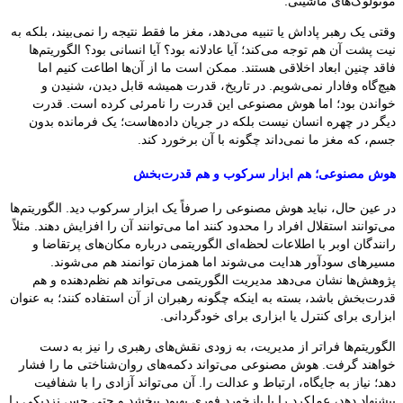
مونولوگ‌های ماشینی.
وقتی یک رهبر پاداش یا تنبیه می‌دهد، مغز ما فقط نتیجه را نمی‌بیند، بلکه به
نیت پشت آن هم توجه می‌کند؛ آیا عادلانه بود؟ آیا انسانی بود؟ الگوریتم‌ها
فاقد چنین ابعاد اخلاقی هستند. ممکن است ما از آن‌ها اطاعت کنیم اما
هیچ‌گاه وفادار نمی‌شویم. در تاریخ، قدرت همیشه قابل دیدن، شنیدن و
خواندن بود؛ اما هوش مصنوعی این قدرت را نامرئی کرده است. قدرت
دیگر در چهره انسان نیست بلکه در جریان داده‌هاست؛ یک فرمانده بدون
جسم، که مغز ما نمی‌داند چگونه با آن برخورد کند.
هوش مصنوعی؛ هم ابزار سرکوب و هم قدرت‌بخش
در عین حال، نباید هوش مصنوعی را صرفاً یک ابزار سرکوب دید. الگوریتم‌ها
می‌توانند استقلال افراد را محدود کنند اما می‌توانند آن را افزایش دهند. مثلاً
رانندگان اوبر با اطلاعات لحظه‌ای الگوریتمی درباره مکان‌های پرتقاضا و
مسیرهای سودآور هدایت می‌شوند اما همزمان توانمند هم می‌شوند.
پژوهش‌ها نشان می‌دهد مدیریت الگوریتمی می‌تواند هم نظم‌دهنده و هم
قدرت‌بخش باشد، بسته به اینکه چگونه رهبران از آن استفاده کنند؛ به عنوان
ابزاری برای کنترل یا ابزاری برای خودگردانی.
الگوریتم‌ها فراتر از مدیریت، به زودی نقش‌های رهبری را نیز به دست
خواهند گرفت. هوش مصنوعی می‌تواند دکمه‌های روان‌شناختی ما را فشار
دهد؛ نیاز به جایگاه، ارتباط و عدالت را. آن می‌تواند آزادی را با شفافیت
پیشنهاد دهد، عملکرد را با بازخورد فوری بهبود ببخشد و حتی حس نزدیکی را