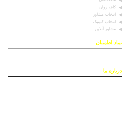
کافه روان
انتخاب مشاور
انتخاب کلینیک
مشاور آنلاین
نماد اطمینان
درباره ما
پایگاه اطلاع رسانی «روان درمان» با هدف افزایش آگاهی و
دسترسی به اطلاعات معتبر در حوزه سلامت روان ایجاد شده
است. تیمی از روانشناسان و خبرنگاران در این سایت بروزترین
اخبار، جدبدترین مقالات و مطالب علمی و ابزارهای کاربردی
مانند تست‌های روانشناختی را ارائه می‌دهند تا به بهبود کیفیت
زندگی و سلامت روان افراد کمک کنند.