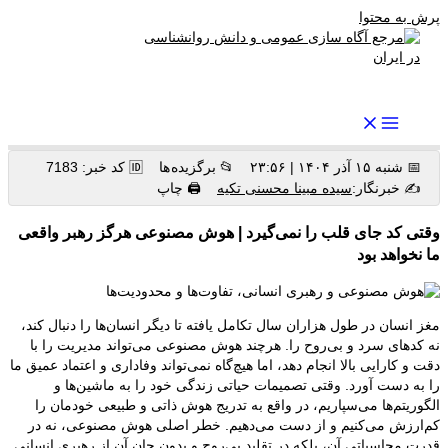
پرش به محتوا
رواندرمان: مرجع برتر اخبار روانشناسی و سلامت روان در ایران
📅 شنبه ۱۵ آذر ۱۴۰۴ | ۲۳:۵۶
📂 برگزیده ها
🆔 کد خبر: 7183
✍️ خبرنگار:
سیده مبینا محسنی تکیه
🖨 چاپ
وقتی کد جای قلب را نمی‌گیرد | هوش مصنوعی هرگز رهبر واقعی
ما نخواهد بود
مغز انسان در طول هزاران سال تکامل یافته تا دیگر انسان‌ها را دنبال کند،
نه کدهای سرد و بی‌روح را. هرچند هوش مصنوعی می‌تواند مدیریت را با
دقت و کارایی بالا انجام دهد، اما هیچ‌گاه نمی‌تواند وفاداری و اعتماد عمیق ما
را به دست آورد. وقتی تصمیمات حیاتی زندگی خود را به ماشین‌ها و
الگوریتم‌ها می‌سپاریم، در واقع به تدریج هوش ذاتی و طبیعی خودمان را
کم‌ارزش می‌کنیم و از دست می‌دهیم. خطر اصلی هوش مصنوعی، نه در
قدرت محاسباتی آن، بلکه در تقلید بی‌روح و بدون جان آن از رهبری انسانی