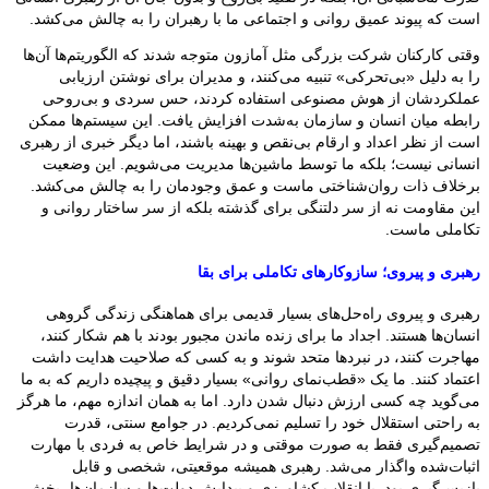
است که پیوند عمیق روانی و اجتماعی ما با رهبران را به چالش می‌کشد.
وقتی کارکنان شرکت بزرگی مثل آمازون متوجه شدند که الگوریتم‌ها آن‌ها
را به دلیل «بی‌تحرکی» تنبیه می‌کنند، و مدیران برای نوشتن ارزیابی
عملکردشان از هوش مصنوعی استفاده کردند، حس سردی و بی‌روحی
رابطه میان انسان و سازمان به‌شدت افزایش یافت. این سیستم‌ها ممکن
است از نظر اعداد و ارقام بی‌نقص و بهینه باشند، اما دیگر خبری از رهبری
انسانی نیست؛ بلکه ما توسط ماشین‌ها مدیریت می‌شویم. این وضعیت
برخلاف ذات روان‌شناختی ماست و عمق وجودمان را به چالش می‌کشد.
این مقاومت نه از سر دلتنگی برای گذشته بلکه از سر ساختار روانی و
تکاملی ماست.
رهبری و پیروی؛ سازوکارهای تکاملی برای بقا
رهبری و پیروی راه‌حل‌های بسیار قدیمی برای هماهنگی زندگی گروهی
انسان‌ها هستند. اجداد ما برای زنده ماندن مجبور بودند با هم شکار کنند،
مهاجرت کنند، در نبردها متحد شوند و به کسی که صلاحیت هدایت داشت
اعتماد کنند. ما یک «قطب‌نمای روانی» بسیار دقیق و پیچیده داریم که به ما
می‌گوید چه کسی ارزش دنبال شدن دارد. اما به همان اندازه مهم، ما هرگز
به راحتی استقلال خود را تسلیم نمی‌کردیم. در جوامع سنتی، قدرت
تصمیم‌گیری فقط به صورت موقتی و در شرایط خاص به فردی با مهارت
اثبات‌شده واگذار می‌شد. رهبری همیشه موقعیتی، شخصی و قابل
بازپس‌گیری بود. با انقلاب کشاورزی و پیدایش دولت‌ها و سازمان‌ها، بخش