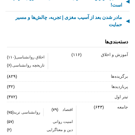
است!
مادر شدن بعد از آسیب مغزی | تجربه، چالش‌ها و مسیر
حمایت
از کسالت تا انگیزه | راز جذاب شدن کارهای تکراری
دسته‌بندی‌ها
مهارت اطلاع‌رسانی اخبار بد: راهنمای کامل «AETHC»
آموزش و اخلاق
(۱۱۶)
اخلاق روانشناسی
(۱۱۰)
ترندهای عاشقی ۲۰۲۶ که همه را شوکه می‌کند!
تاریخچه روانشناسی
(۶)
رهبران خاکستری | وقتی خم کردن قوانین، قدرت می‌آورد
برگزیده ها
(۸۲۹)
فناوری‌های نوین جایگزین تجربه انسانی در روان‌شناسی
پربازدیدها
(۳۲)
نیستند
تیتر اول
(۳۷۲)
روان‌شناسی زرد | جاذبه‌ها، چالش‌ها و آسیب‌ها
جامعه
(۶۴۳)
اقتصاد
(۷۹)
روانشناسی ترید
(۷۵)
زمان ترک شغل فرا رسیده است؟ ۷ نشانه که نباید نادیده
امنیت روانی
(۵۷)
بگیرید
دین و معناگرایی
(۲)