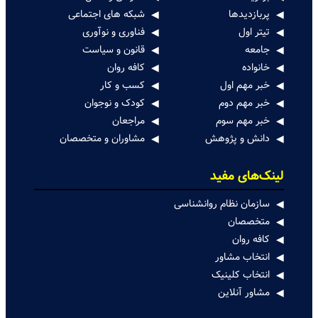
رضایت‌بخش کنیم
پربازدیدها
شبکه های اجتماعی
بازگشت وزارت جنگ آمریکا | تهدیدی برای صلح مدرن
تیتر اول
فناوری و نوآوری
جامعه
قانون و سیاست
قدرت پنهان تجربه‌های شخصی | داستان‌ها می‌توانند زندگی
خانواده
کافه روان
را نجات دهند
خبر مهم اول
کسب و کار
خبر مهم دوم
کودک و نوجوان
اختلاف سنی در روابط | آماری جهانی
خبر مهم سوم
مراجعان
افراد شب زنده‌دار بیشتر مستعد اضطراب و تنهایی هستند
دانش و پژوهش
مشاوران و متخصصان
مراقبت از کودکان در دنیایی که به سرعت رو به تغییر است
لینک‌های مفید
احساسات شما به حقایق اهمیت می‌دهند
سازمان نظام روانشناسی
متخصصان
همبستگی مردم پس از حمله اسرائیل بی‌سابقه بود
کافه روان
افسردگی گاهی الهام‌بخش است، گاهی مانع
انتخاب مشاور
انتخاب کلینیک
انزوای اجتماعی و سلامت روان | اثرات و راهکارهای مقابله
مشاور آنلاین
عشوه‌گری و صداقت در رابطه؛ نقش‌بازی یا احساس واقعی؟