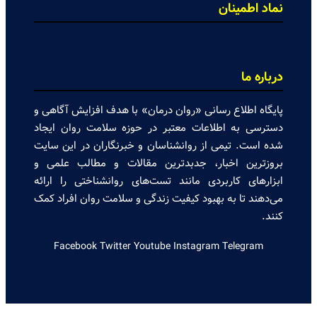
نماد اطمینان
ستون پنهان تاب آوری سلامت روان است
محصول پایداری خانواده ها تاب آوری است
درباره ما
انواع تکنینک تنفسی جهت پاییین آوردن استرس و اضطراب
نسلی که در اثر بحران رشد کرد از فرسودگی روانی رنج میبرد
پایگاه اطلاع رسانی «روان درمان» با هدف افزایش آگاهی و
دسترسی به اطلاعات معتبر در حوزه سلامت روان ایجاد
زنان: نقش کلیدی تاب آوری در شرایط بحران
شده است. تیمی از روانشناسان و خبرنگاران در این سایت
بروزترین اخبار، جدبدترین مقالات و مطالب علمی و
آیا پرخوری و ریزه خواری ارتباطی با استرس دارد؟
ابزارهای کاربردی مانند تست‌های روانشناختی را ارائه
اضطراب ناگهانی
می‌دهند تا به بهبود کیفیت زندگی و سلامت روان افراد کمک
کنند.
تشدید تر شدن نقرس آیا ارتباطی با استرس و اضطراب دارد؟
Facebook
Twitter
Youtube
Instagram
Telegram
جنگ اضطراب با مواد خوراکی
اضطراب را برای خود پر رنگ نکنید
برای بهبود سلامت روان لازم است روزانه از آن مراقبت کنیم