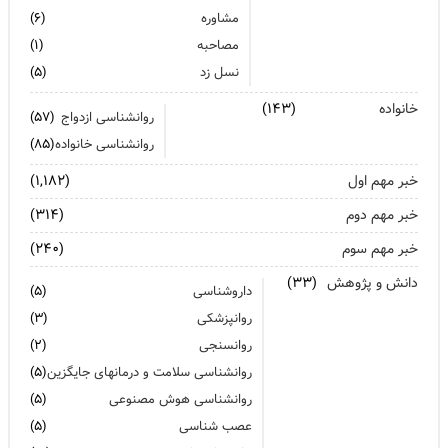
نسلی که در اثر بحران رشد کرد از فرسودگی روانی رنج میبرد
مشاوره
(۶)
زنان: نقش کلیدی تاب آوری در شرایط بحران
مصاحبه
(۱)
نسل زد
(۵)
آیا پرخوری و ریزه خواری ارتباطی با استرس دارد؟
خانواده
(۱۴۳)
روانشناسی ازدواج
(۵۷)
اضطراب ناگهانی
روانشناسی خانواده
(۸۵)
تشدید تر شدن نقرس آیا ارتباطی با استرس و اضطراب دارد؟
خبر مهم اول
(۱,۱۸۲)
جنگ اضطراب با مواد خوراکی
خبر مهم دوم
(۳۱۴)
خبر مهم سوم
اضطراب را برای خود پر رنگ نکنید
(۲۴۰)
دانش و پژوهش
(۳۳)
برای بهبود سلامت روان لازم است روزانه از آن مراقبت کنیم
داروشناسی
(۵)
روانپزشکی
(۳)
روانسنجی
(۲)
روانشناسی سلامت و درمانهای جایگزین
(۵)
روانشناسی هوش مصنوعی
(۵)
عصب شناسی
(۵)