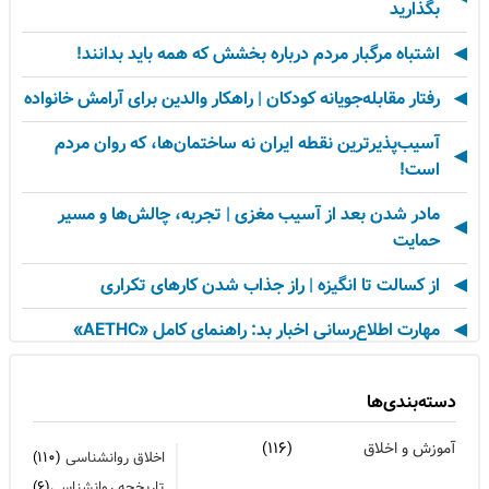
بگذارید
اشتباه مرگبار مردم درباره بخشش که همه باید بدانند!
رفتار مقابله‌جویانه کودکان | راهکار والدین برای آرامش خانواده
آسیب‌پذیرترین نقطه ایران نه ساختمان‌ها، که روان مردم
است!
مادر شدن بعد از آسیب مغزی | تجربه، چالش‌ها و مسیر
حمایت
از کسالت تا انگیزه | راز جذاب شدن کارهای تکراری
مهارت اطلاع‌رسانی اخبار بد: راهنمای کامل «AETHC»
ترندهای عاشقی ۲۰۲۶ که همه را شوکه می‌کند!
دسته‌بندی‌ها
رهبران خاکستری | وقتی خم کردن قوانین، قدرت می‌آورد
آموزش و اخلاق
(۱۱۶)
اخلاق روانشناسی
(۱۱۰)
فناوری‌های نوین جایگزین تجربه انسانی در روان‌شناسی
تاریخچه روانشناسی
(۶)