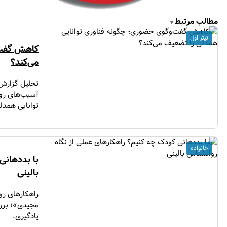
مطالب مرتبط
▼
تیتر اول
کاهش گفت‌
می‌کند؟
آسیب‌های روا
توانایی همدل
خانواده
با بددهانی
بالینی
راهکارهای رو
مجیدی»؛ برر
یادگیری.