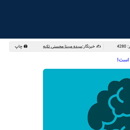
✍️ خبرنگار:
سیده مبینا محسنی تکیه
🖨 چاپ
 است!