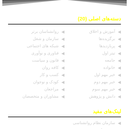
نیستند
روان‌شناسی زرد | جاذبه‌ها، چالش‌ها و آسیب‌ها
دسته‌های اصلی (20)
زمان ترک شغل فرا رسیده است؟ ۷ نشانه که نباید نادیده
آموزش و اخلاق
روانشناسان برتر
بگیرید
برگزیده ها
سازمان و شغل
وقتی فناوری شکست می‌خورد | درس‌های زندگی از قناری
پربازدیدها
شبکه های اجتماعی
شب اندرسن
تیتر اول
فناوری و نوآوری
جامعه
قانون و سیاست
گس‌لایتینگ جمعی | وقتی ذهن انسان ابزار دست‌کاری
خانواده
کافه روان
قدرت می‌شود
خبر مهم اول
کسب و کار
خبر مهم دوم
کودک و نوجوان
شکوفایی در محیط کار: چگونه شغل خود را معنادار و
خبر مهم سوم
مراجعان
رضایت‌بخش کنیم
دانش و پژوهش
مشاوران و متخصصان
بازگشت وزارت جنگ آمریکا | تهدیدی برای صلح مدرن
لینک‌های مفید
قدرت پنهان تجربه‌های شخصی | داستان‌ها می‌توانند زندگی
را نجات دهند
سازمان نظام روانشناسی