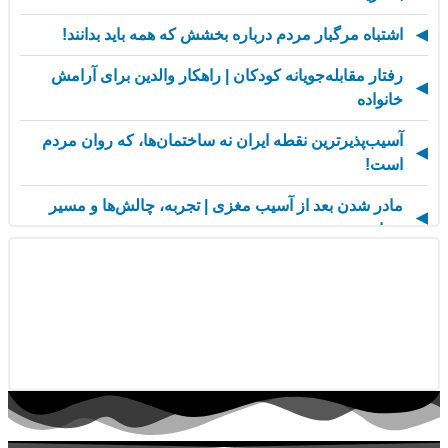
اشتباه مرگبار مردم درباره بخشش که همه باید بدانند!
رفتار مقابله‌جویانه کودکان | راهکار والدین برای آرامش
خانواده
آسیب‌پذیرترین نقطه ایران نه ساختمان‌ها، که روان مردم
است!
مادر شدن بعد از آسیب مغزی | تجربه، چالش‌ها و مسیر
حمایت
از کسالت تا انگیزه | راز جذاب شدن کارهای تکراری
مهارت اطلاع‌رسانی اخبار بد: راهنمای کامل «AETHC»
ترندهای عاشقی ۲۰۲۶ که همه را شوکه می‌کند!
رهبران خاکستری | وقتی خم کردن قوانین، قدرت می‌آورد
فناوری‌های نوین جایگزین تجربه انسانی در روان‌شناسی