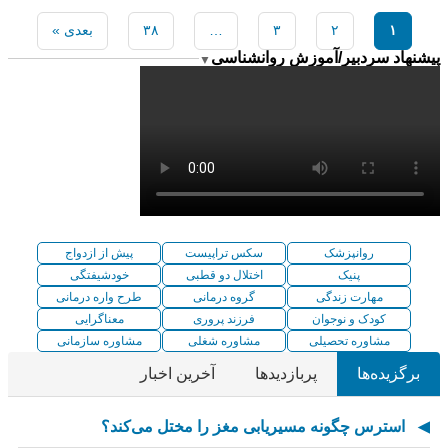
۱
۲
۳
…
۳۸
بعدی »
پیشنهاد سردبیر/آموزش روانشناسی
▼
روانپزشک
سکس تراپیست
پیش از ازدواج
پنیک
اختلال دو قطبی
خودشیفتگی
مهارت زندگی
گروه درمانی
طرح واره درمانی
کودک و نوجوان
فرزند پروری
معناگرایی
مشاوره تحصیلی
مشاوره شغلی
مشاوره سازمانی
برگزیده‌ها
پربازدیدها
آخرین اخبار
استرس چگونه مسیریابی مغز را مختل می‌کند؟