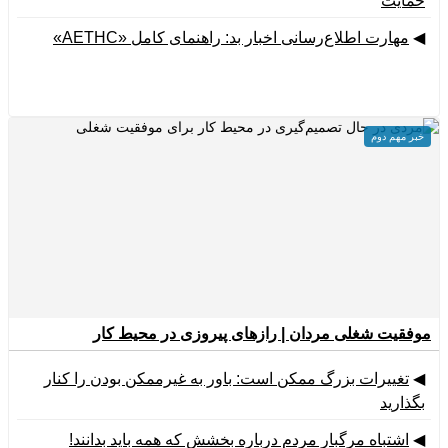
حمایت
◀
مهارت اطلاع‌رسانی اخبار بد: راهنمای کامل «AETHC»
افسردگی گاهی الهام‌بخش است، گاهی مانع
خبر مهم دوم
موفقیت شغلی مردان | رازهای پیروزی در محیط کار
◀
تغییرات بزرگ ممکن است: باور به غیرممکن بودن را کنار
بگذارید
◀
اشتباه مرگبار مردم درباره بخشش که همه باید بدانند!