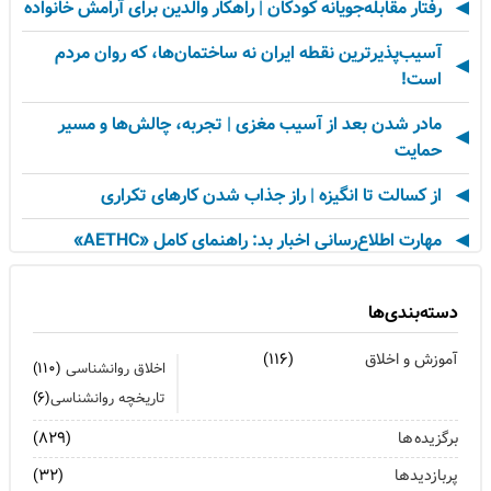
رفتار مقابله‌جویانه کودکان | راهکار والدین برای آرامش خانواده
آسیب‌پذیرترین نقطه ایران نه ساختمان‌ها، که روان مردم
است!
مادر شدن بعد از آسیب مغزی | تجربه، چالش‌ها و مسیر
حمایت
از کسالت تا انگیزه | راز جذاب شدن کارهای تکراری
مهارت اطلاع‌رسانی اخبار بد: راهنمای کامل «AETHC»
ترندهای عاشقی ۲۰۲۶ که همه را شوکه می‌کند!
دسته‌بندی‌ها
رهبران خاکستری | وقتی خم کردن قوانین، قدرت می‌آورد
آموزش و اخلاق
(۱۱۶)
اخلاق روانشناسی
(۱۱۰)
فناوری‌های نوین جایگزین تجربه انسانی در روان‌شناسی
تاریخچه روانشناسی
(۶)
نیستند
برگزیده ها
(۸۲۹)
روان‌شناسی زرد | جاذبه‌ها، چالش‌ها و آسیب‌ها
پربازدیدها
(۳۲)