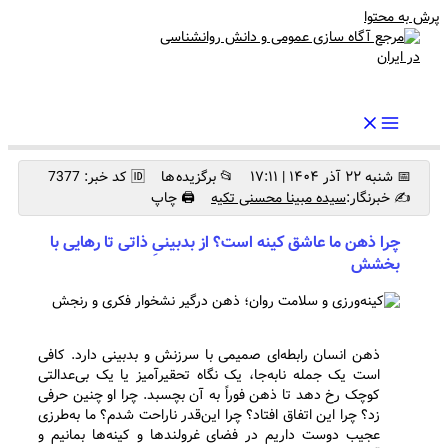
پرش به محتوا
رواندرمان: مرجع برتر اخبار روانشناسی و سلامت روان در ایران
📅 شنبه ۲۲ آذر ۱۴۰۴ | ۱۷:۱۱
📂 برگزیده ها
🆔 کد خبر: 7377
✍️ خبرنگار:
سیده مبینا محسنی تکیه
🖨 چاپ
چرا ذهن ما عاشق کینه است؟ از بدبینیِ ذاتی تا رهایی با
بخشش
ذهن انسان رابطه‌ای صمیمی با سرزنش و بدبینی دارد. کافی
است یک جمله نابه‌جا، یک نگاه تحقیرآمیز یا یک بی‌عدالتی
کوچک رخ دهد تا ذهن فوراً به آن بچسبد. چرا او چنین حرفی
زد؟ چرا این اتفاق افتاد؟ چرا این‌قدر ناراحت شدم؟ ما به‌طرزی
عجیب دوست داریم در فضای غرولندها و کینه‌ها بمانیم و