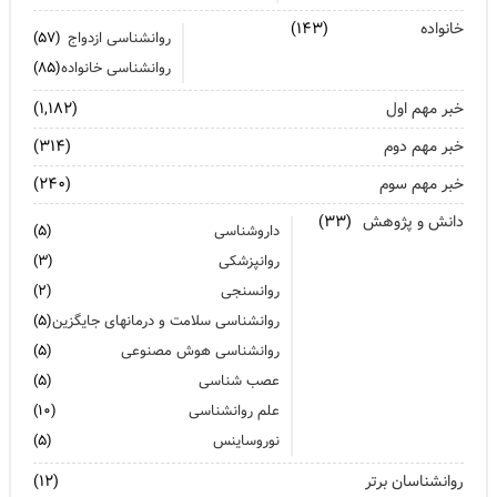
آیا پرخوری و ریزه خواری ارتباطی با استرس دارد؟
خانواده
(۱۴۳)
روانشناسی ازدواج
(۵۷)
اضطراب ناگهانی
روانشناسی خانواده
(۸۵)
تشدید تر شدن نقرس آیا ارتباطی با استرس و اضطراب دارد؟
خبر مهم اول
(۱,۱۸۲)
جنگ اضطراب با مواد خوراکی
خبر مهم دوم
(۳۱۴)
خبر مهم سوم
اضطراب را برای خود پر رنگ نکنید
(۲۴۰)
دانش و پژوهش
(۳۳)
برای بهبود سلامت روان لازم است روزانه از آن مراقبت کنیم
داروشناسی
(۵)
روانپزشکی
(۳)
روانسنجی
(۲)
روانشناسی سلامت و درمانهای جایگزین
(۵)
روانشناسی هوش مصنوعی
(۵)
عصب شناسی
(۵)
علم روانشناسی
(۱۰)
نوروساینس
(۵)
روانشناسان برتر
(۱۲)