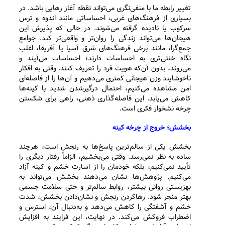
تغییر رابطه ما با منفی‌نگری می‌تواند نقطه آغاز رهایی باشد. در
بسیاری از فرهنگ‌های غربی، احساساتی مانند اندوه و ترس
سرکوب یا نادیده گرفته می‌شوند. در حالی که پذیرش این
هیجان‌ها می‌تواند زندگی را روان‌تر و واقعی‌تر کند. جوامع
جمع‌گرا، مانند برخی فرهنگ‌های شرق آسیا یا آفریقا، اغلب
نگاه خنثی‌تری به احساسات دارند؛ احساسات می‌آیند و
می‌روند، بدون آن‌که هویت فرد را تعریف کنند. وقتی به افکار
ناخوشایند وزن هیجانی کمتری می‌دهیم و آن‌ها را از فاصله‌ای
امن مشاهده می‌کنیم، احتمال درگیرشدن شدید با کینه‌ها
کاهش می‌یابد. این فاصله‌گذاری ذهنی، راهی برای شکستن
چرخه نشخوار فکری است.
بخشش؛ خروج از چرخه کینه
بخشش یکی از سالم‌ترین پاسخ‌ها به رنجش است، هرچند
ساده به نظر نمی‌رسد. وقتی می‌بخشیم، الزاماً رفتار دیگری را
تأیید نمی‌کنیم، بلکه خودمان را از اسارت خشم و کینه آزاد
می‌کنیم. پژوهش‌ها نشان می‌دهند بخشش می‌تواند به
بهزیستی روانی بیشتر، روابط سالم‌تر و حتی سلامت جسمی
بهتر منجر شود. رهاکردن رنجش و نشان‌دادن بخشش، شدت
خشم و آشفتگی را کاهش می‌دهد و به‌دنبال آن، استرس و
اضطراب فروکش می‌کند. در نهایت، این فرایند به افزایش