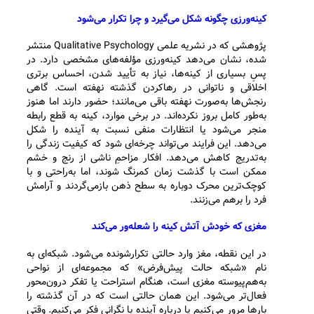
کینه‌ورزی چگونه شکل می‌گیرد و چرا تکرار می‌شود
پژوهشی که در نشریه علمی Qualitative Psychology منتشر
شده، نشان می‌دهد کینه‌ورزی مؤلفه‌های مشخصی دارد. در
پسِ بسیاری از کینه‌ها، نیاز به تأیید شدن، احساس برتری
اخلاقی و ناتوانی در رهاکردن گذشته نهفته است. گاهی
رنجش‌ها به‌صورت نهفته باقی می‌مانند؛ حضور دارند اما هنوز
به‌طور کامل بروز نکرده‌اند. در برخی موارد، کینه به قطع رابطه
منجر می‌شود یا انتظارات منفی نسبت به آینده را شکل
می‌دهد. این فرایند می‌تواند چرخه‌ای شود که کیفیت زندگی را
به‌تدریج کاهش می‌دهد. افکار مزاحمِ ناشی از رنج و خشم
ممکن است با گذشت زمان کمرنگ شوند، اما به‌راحتی و با
کوچک‌ترین محرک دوباره به سطح ذهن بازمی‌گردند و آرامش
فرد را برهم می‌زنند.
مغزی که خودش آتش کینه را شعله‌ور می‌کند
در این نقطه، مغز وارد حالتی تکرارشونده می‌شود. شبکه‌ای به
نام «شبکه حالت پیش‌فرض» که مجموعه‌ای از نواحی
به‌هم‌پیوسته مغزی است، هنگام استراحت یا تفکر درون‌محور
فعال‌تر می‌شود. این همان حالتی است که در آن گذشته را
بارها مرور می‌کنیم یا درباره آینده با نگرانی فکر می‌کنیم. وقتی