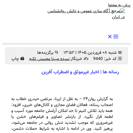
پرش به محتوا
رواندرمان: مرجع برتر اخبار روانشناسی و سلامت روان در ایران
📅 شنبه ۰۸ فروردین ۱۴۰۵ | ۱۳:۵۲
📂 برگزیده ها
🆔 کد خبر: 9440
✍️ خبرنگار:
سیده مبینا محسنی تکیه
🖨 چاپ
رسانه ها | اخبار غیرموثق و اضطراب آفرین
به گزارش روان۲۴ – به نقل از ایرنا، مرتضی حیدری خطاب به
اصحاب رسانه، فعالان فضای مجازی و کانال‌های خبری، افزود:
همه باید تلاش کنیم تا حد امکان آرامش جامعه مورد آسیب و
لطمه قرار نگیرد. از بازنشر تصاویر و فیلم‌های خشن یا
غیرضروری که موجب تشدید تنش روانی در جامعه می‌شود،
پرهیز کنید. وی در ادامه با اشاره به شرایط حملات دشمن،