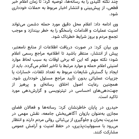
چند نکته کلیدی را به رسانه‌ها، توصیه کرد: تا زمان اعلام خبر
قطعی، از پیش‌بینی و انتشار اخبار مربوط به حملات خودداری
شود.
وی ادامه داد: اعلام محل دقیق مورد حمله دشمن می‌تواند
امنیت عملیات و اقدامات پاسخگو را به خطر بیندازد و موجب
تجمع مردم و بروز شرایط خطرناک شود.
وی بیان کرد: در صورت دریافت اطلاعات از منابع نامعتبر،
پیش از انتشار، منتظر باشید تا اطلاعیه مراجع رسمی اعلام
شود؛ نکته مهم که این که برخی اوقات به سبب لحاظ موارد
امنیتی اعلام حمله و موارد مرتبط با تاخیر اعلام می‌گردد. باید از
ایجاد یا گسترش شایعات مربوط به تعداد تلفات، خسارات یا
جزییات عملیاتی بدون تأیید مراجع مسئول خودداری شود.
همچنین رعایت اصول اخلاق رسانه‌ای و پرهیز از
جهت‌دهی‌های احساسی در تیترنویسی و گزارش‌دهی مورد
تاکید است.
حیدری در پایان خاطرنشان کرد: رسانه‌ها و فعالان فضای
مجازی به‌عنوان بازوان آگاهی‌بخش جامعه، نقش مهمی در
مدیریت بحران و جلوگیری از بی‌ثباتی روانی مردم دارند و انتظار
می‌رود با مسوولیت‌پذیری، در حفظ امنیت و آرامش عمومی
مشارکت کنند.