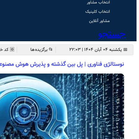
انتخاب مشاور
انتخاب کلینیک
مشاور آنلاین
جستجو
📅 یکشنبه ۰۴ آبان ۱۴۰۴ | ۲۲:۰۳
📂 برگزیده ها
🆔 کد خبر: 5208
نوستالژی فناوری | پل بین گذشته و پذیرش هوش مصنوع