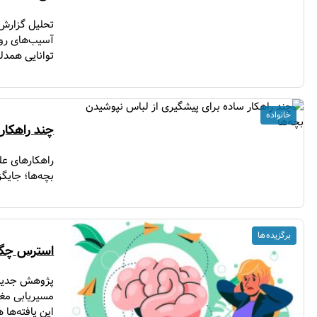
آسیب‌های روا
توانایی همدل
خانواده
چند راهکار
راهکارهای عل
بچه‌ها؛ جایگ
برگزیده ها
استرس چگون
پژوهش جدیدی
مسیریابی مغز
این یافته‌ها