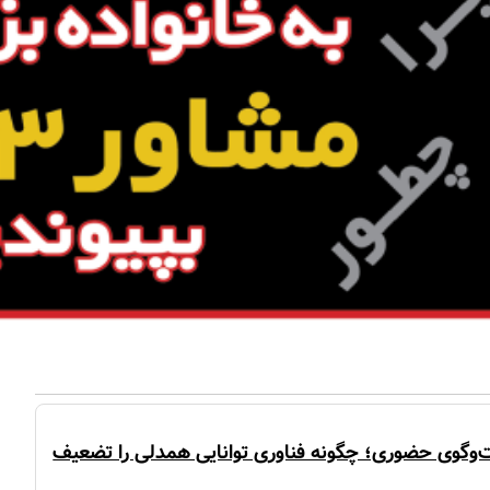
وگوی حضوری؛ چگونه فناوری توانایی همدلی را تضعیف