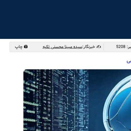
✍️ خبرنگار:
سیده مبینا محسنی تکیه
🖨 چاپ
ی