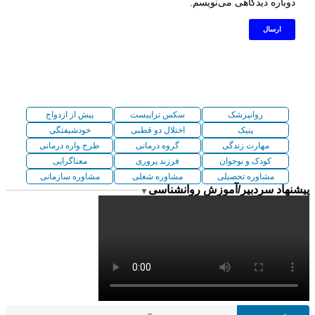
دوباره دیدگاهی می‌نویسم.
روانپزشک
سکس تراپیست
پیش از ازدواج
پنیک
اختلال دو قطبی
خودشیفتگی
مهارت زندگی
گروه درمانی
طرح واره درمانی
کودک و نوجوان
فرزند پروری
معناگرایی
مشاوره تحصیلی
مشاوره شغلی
مشاوره سازمانی
پیشنهاد سردبیر/آموزش روانشناسی
▼