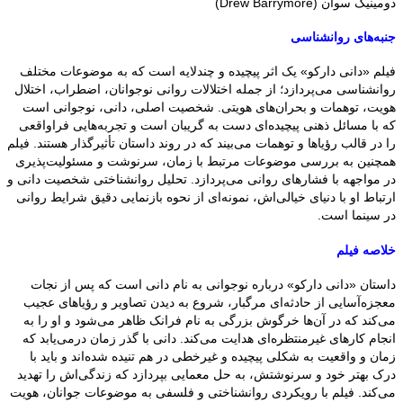
دومینیک سوان (Drew Barrymore)
جنبه‌های روانشناسی
فیلم «دانی دارکو» یک اثر پیچیده و چندلایه است که به موضوعات مختلف
روانشناسی می‌پردازد؛ از جمله اختلالات روانی نوجوانان، اضطراب، اختلال
هویت، توهمات و بحران‌های هویتی. شخصیت اصلی، دانی، نوجوانی است
که با مسائل ذهنی پیچیده‌ای دست به گریبان است و تجربه‌هایی فراواقعی
را در قالب رؤیاها و توهمات می‌بیند که در روند داستان تأثیرگذار هستند. فیلم
همچنین به بررسی موضوعات مرتبط با زمان، سرنوشت و مسئولیت‌پذیری
در مواجهه با فشارهای روانی می‌پردازد. تحلیل روانشناختی شخصیت دانی و
ارتباط او با دنیای خیالی‌اش، نمونه‌ای از نحوه بازنمایی دقیق شرایط روانی
در سینما است.
خلاصه فیلم
داستان «دانی دارکو» درباره نوجوانی به نام دانی است که پس از نجات
معجزه‌آسایی از حادثه‌ای مرگبار، شروع به دیدن تصاویر و رؤیاهای عجیب
می‌کند که در آن‌ها خرگوش بزرگی به نام فرانک ظاهر می‌شود و او را به
انجام کارهای غیرمنتظره‌ای هدایت می‌کند. دانی با گذر زمان درمی‌یابد که
زمان و واقعیت به شکلی پیچیده و غیرخطی در هم تنیده شده‌اند و باید با
درک بهتر خود و سرنوشتش، به حل معمایی بپردازد که زندگی‌اش را تهدید
می‌کند. فیلم با رویکردی روانشناختی و فلسفی به موضوعات جوانان، هویت