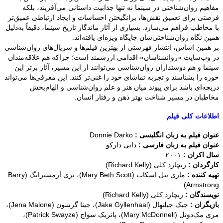
مفاهیم روان‌شناختی در سینما نه تنها جذابیت داستانی می‌آفریند، بلکه
فرصتی برای تعمیق نقش‌ها، برانگیختن احساسات و ایجاد ارتباطی عمیق‌تر
با مخاطب فراهم می‌سازد. بسیاری از آثار ماندگار تاریخ سینما، دقیقاً به‌دلیل
همین نگاه روان‌شناختی‌شان جایگاه ویژه‌ای یافته‌اند.
بر همین اساس، انتشار فهرستی از بهترین فیلم‌ها و سریال‌های روان‌شناسی
در وب‌سایت «روانشناسان» اقدامی ارزشمند است؛ چراکه هم علاقه‌مندان
سینما و هم دوستداران روان‌شناسی می‌توانند از این مسیر، آثار برتر این
حوزه را بشناسند و تجربه تماشای خود را غنی‌تر کنند. این معرفی‌ها می‌تواند
دریچه‌ای باشد برای پیوند میان هنر و علم روان‌شناسی و الهام‌بخش
مخاطبان در مسیر شناخت بهتر ذهن و رفتار انسان.
اطلاعات کلی فیلم
عنوان فیلم به زبان انگلیسی :
Donnie Darko
عنوان فیلم به زبان فارسی :
دانی دارکو
سال اکران :
۲۰۰۱
کارگردان :
ریچارد کلی (Richard Kelly)
تهیه کننده :
ماری بیل اسکات (Mary Beth Scott)، بری آرمسترانگ (Barry
Armstrong)
نویسندگان :
ریچارد کلی (Richard Kelly)
بازیگران :
جیک جیلنهال (Jake Gyllenhaal)، جینا گرسون (Jena Malone)،
مری مک‌دونل (Mary McDonnell)، پاتریک سواج (Patrick Swayze)،