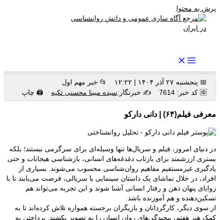
پرش به محتوا
رواندرمان: مرجع برتر اخبار روانشناسی و سلامت روان در ایران
📅 پنجشنبه ۲۷ آذر ۱۴۰۴ | ۱۲:۲۲
📂 خبر مهم اول
🆔 کد خبر: 7614
✍️ خبرنگار:
سیده مبینا محسنی تکیه
🖨 چاپ
معرفی فیلم(۶۴) | دانی دارکو
در دنیای امروز، فیلم و سریال‌ها تنها وسیله‌ای برای سرگرمی نیستند؛ بلکه
بستری ارزشمند برای بازتاب دغدغه‌های انسانی، بازشناسی هیجانات و حتی
یادگیری غیرمستقیم مفاهیم روان‌شناسی محسوب می‌شوند. بسیاری از
افراد، در خلال تماشای یک داستان سینمایی یا سریالی، فرصت می‌یابند تا با
زوایای پنهان ذهن و رفتار انسانی آشنا شوند و این تجربه می‌تواند هم
تسکین‌دهنده و هم آموزنده باشد.
از سوی دیگر، کارگردانان و بازیگران برجسته همواره تلاش کرده‌اند تا به
کمک هنر هفتم، پیچیدگی‌های روان انسان را به تصویر بکشند. پرداختن به