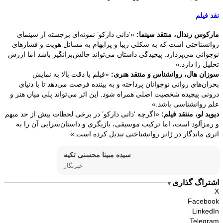
نقد فیلم
مارکوس رندال، منتقد سینما:
«‘دانی دارکو’ نمونه‌ای برجسته از سینمای
روانشناختی است که به شکلی زیبا و پرابهام به مسائل هویت و فشارهای
نوجوانی می‌پردازد. پیچیدگی داستان می‌تواند چالش‌برانگیز باشد اما ارزش
تحلیل را دارد.»
سوزان هال، روانشناس و منتقد هنری:
«فیلم با دقت بالا به نمایش
بحران‌های روانی نوجوانان پرداخته و به بیننده فرصت می‌دهد تا با دنیای
درونی پیچیده شخصیت اصلی همراه شود. این اثر می‌تواند پلی میان هنر و
علم روانشناسی باشد.»
دیوید لو، منتقد فیلم:
«اگرچه ‘دانی دارکو’ در برخی لحظات بیش از حد مبهم
و رمزآلود است، اما ترکیب موسیقی، بازیگری و داستان‌سرایی آن را به
اثری ماندگار در ژانر روانشناختی تبدیل کرده است.»
سیده مبینا محسنی تکیه
خبرنگار
اشتراگ گذاری
▼
X
Facebook
LinkedIn
Telegram