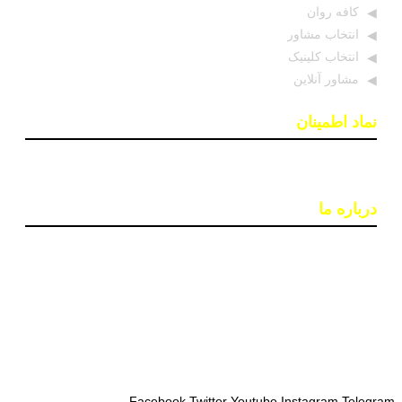
کافه روان
انتخاب مشاور
انتخاب کلینیک
مشاور آنلاین
نماد اطمینان
درباره ما
پایگاه اطلاع رسانی «روان درمان» با هدف افزایش آگاهی و
دسترسی به اطلاعات معتبر در حوزه سلامت روان ایجاد شده
است. تیمی از روانشناسان و خبرنگاران در این سایت بروزترین
اخبار، جدبدترین مقالات و مطالب علمی و ابزارهای کاربردی
مانند تست‌های روانشناختی را ارائه می‌دهند تا به بهبود کیفیت
زندگی و سلامت روان افراد کمک کنند.
Facebook
Twitter
Youtube
Instagram
Telegram