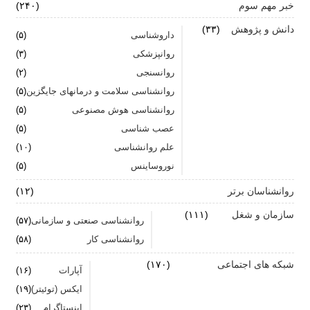
خبر مهم سوم
(۲۴۰)
اضطراب ناگهانی
دانش و پژوهش
(۳۳)
داروشناسی
(۵)
تشدید تر شدن نقرس آیا ارتباطی با استرس و اضطراب
روانپزشکی
(۳)
دارد؟
روانسنجی
(۲)
جنگ اضطراب با مواد خوراکی
روانشناسی سلامت و درمانهای جایگزین
(۵)
روانشناسی هوش مصنوعی
(۵)
اضطراب را برای خود پر رنگ نکنید
عصب شناسی
(۵)
علم روانشناسی
برای بهبود سلامت روان لازم است روزانه از آن مراقبت
(۱۰)
کنیم
نوروساینس
(۵)
روانشناسان برتر
(۱۲)
سازمان و شغل
(۱۱۱)
روانشناسی صنعتی و سازمانی
(۵۷)
روانشناسی کار
(۵۸)
شبکه های اجتماعی
(۱۷۰)
آپارات
(۱۶)
ایکس (توئیتر)
(۱۹)
اینستاگرام
(۲۳)