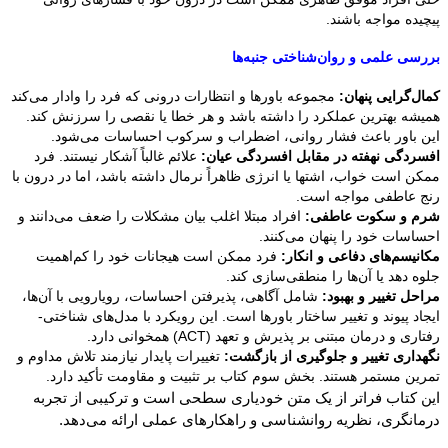
پیچیده مواجه باشند.
بررسی علمی و روان‌شناختی جنبه‌ها
کمال‌گرایی پنهان:
مجموعه باورها و انتظارات درونی که فرد را وادار می‌کند
همیشه بهترین عملکرد را داشته باشد و هر خطا یا نقصی را سرزنش کند.
این باور باعث فشار روانی، اضطراب و سرکوب احساسات می‌شود.
افسردگی نهفته در مقابل افسردگی عیان:
علائم غالباً آشکار نیستند. فرد
ممکن است خواب، اشتها یا انرژی ظاهراً نرمال داشته باشد، اما در درون با
رنج عاطفی مواجه است.
شرم و سکوت عاطفی:
افراد مبتلا اغلب بیان مشکلات را ضعف می‌دانند و
احساسات خود را پنهان می‌کنند.
مکانیسم‌های دفاعی و انکار:
فرد ممکن است هیجانات خود را کم‌اهمیت
جلوه دهد یا آن‌ها را منطقی‌سازی کند.
مراحل تغییر و بهبود:
شامل آگاهی، پذیرفتن احساسات، رویارویی با آن‌ها،
ایجاد پیوند و تغییر ساختار باورها است. این رویکرد با مدل‌های شناختی-
رفتاری و درمان مبتنی بر پذیرش و تعهد (ACT) همخوانی دارد.
نگهداری تغییر و جلوگیری از بازگشت:
تغییرات پایدار نیازمند تلاش مداوم و
تمرین مستمر هستند. بخش سوم کتاب بر تثبیت و مقاومت تأکید دارد.
این کتاب فراتر از یک متن خودیاری سطحی است و ترکیبی از تجربه
درمانگری، نظریه روانشناسی و راهکارهای عملی ارائه می‌دهد.