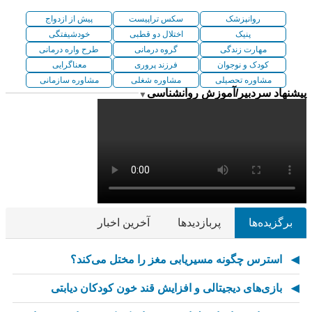
روانپزشک
سکس تراپیست
پیش از ازدواج
پنیک
اختلال دو قطبی
خودشیفتگی
مهارت زندگی
گروه درمانی
طرح واره درمانی
کودک و نوجوان
فرزند پروری
معناگرایی
مشاوره تحصیلی
مشاوره شغلی
مشاوره سازمانی
پیشنهاد سردبیر/آموزش روانشناسی
▼
برگزیده‌ها
پربازدیدها
آخرین اخبار
استرس چگونه مسیریابی مغز را مختل می‌کند؟
بازی‌های دیجیتالی و افزایش قند خون کودکان دیابتی