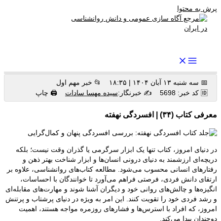
پرش به محتوا
رواندرمان: مرجع برتر اخبار روانشناسی و سلامت روان در ایران
📅 سه شنبه ۱۳ آبان ۱۴۰۴ | ۱۸:۳۵
📂 خبر مهم اول
🆔 کد خبر: 5698
✍️ خبرنگار:
سیده مهسا سادات
🖨 چاپ
معرفی کتاب (۳۴) | افسردگی نهفته
در دنیای امروز، کتاب تنها یک ابزار سرگرمی یا گذران وقت نیست؛ بلکه
دریچه‌ای ارزشمند به دنیای درونی انسان‌ها و ابزار شناخت بهتر ذهن و
رفتارهای انسانی محسوب می‌شود. مطالعه کتاب‌های روانشناسی، علاوه بر
ارتقای دانش فردی، فرصتی فراهم می‌آورد تا خوانندگان با احساسات،
انگیزه‌ها و چالش‌های روانی خود و دیگران آشنا شوند و مهارت‌های مقابله‌ای
و رشد فردی خود را تقویت کنند. این امر به ویژه در دنیای پرشتاب و پرتنش
امروز، که افراد با استرس‌ها و فشارهای روزمره مواجه هستند، اهمیت
دوچندان پیدا می‌کند.