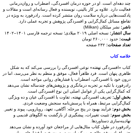
چند دهه‌ای است. او در حوزه درمان افسردگی، اضطراب و روان‌درمانی
فعالیت دارد. علاوه بر کار بالینی، نویسنده و فعال رسانه‌ای است و مقالات و
پادکست‌هایی درباره سلامت روان منتشر کرده است. رادرفورد به ویژه در
تقاطع مسائل کمال‌گرایی و افسردگی پژوهش و تجربه عملی دارد.
ناشر:
نشر میلکان (Milkan)
سال انتشار:
نسخه اصلی ۲۰۱۹ میلادی؛ نسخه ترجمه فارسی ۱۴۰۱–۱۴۰۲
قیمت:
حدود ۲۶۰,۰۰۰ تومان
تعداد صفحات:
۲۳۲ صفحه
خلاصه کتاب
کتاب «افسردگی نهفته» نوعی افسردگی را بررسی می‌کند که به شکل
ظاهری پنهان است. فرد ظاهراً فعال، موفق و منظم به نظر می‌رسد، اما در
درون خود با افسردگی، اضطراب یا فشارهای روانی مواجه است.
رادرفورد با تکیه بر تجربه درمانگری و پژوهش‌های چندساله نشان می‌دهد
که کمال‌گرایی یکی از عوامل اصلی این نوع افسردگی است.
بخش اول:
تعریف افسردگی نهفته، تفاوت با افسردگی عیان و ده ویژگی
کمال‌گرایی مرتبط، همراه با پرسش‌نامه سنجش وضعیت فردی.
بخش دوم:
فرآیند بهبود در پنج مرحله: آگاهی، تعهد، رویارویی، پیوند و تغییر.
بخش سوم:
تثبیت تغییرات، پیشگیری از بازگشت به الگوهای قدیمی و
نهادینه‌سازی دستاوردها.
رادرفورد در طول کتاب مثال‌هایی از مراجعان خود آورده و نشان می‌دهد
حتی افراد موفق ظاهری ممکن است در درون خود با فشارهای روانی