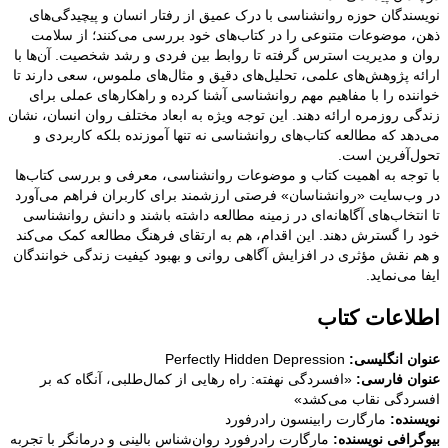
نویسندگان حوزه روانشناسی با درک عمیق از رفتار انسان و پیچیدگی‌های
ذهن، موضوعات متنوعی را در کتاب‌های خود بررسی می‌کنند؛ از سلامت
روان و مدیریت استرس گرفته تا روابط بین فردی و رشد شخصیت. آن‌ها با
ارائه پژوهش‌های علمی، تحلیل‌های دقیق و مثال‌های ملموس، سعی دارند تا
خواننده را با مفاهیم مهم روانشناسی آشنا کرده و راهکارهای عملی برای
زندگی روزمره ارائه دهند. این توجه ویژه به ابعاد مختلف روان انسان، نشان
می‌دهد که مطالعه کتاب‌های روانشناسی نه تنها آموزنده بلکه کاربردی و
تحول‌آفرین است.
با توجه به اهمیت کتاب و موضوعات روانشناسی، معرفی و بررسی کتاب‌ها
در وب‌سایت «روانشناسان» فرصتی ارزشمند برای کاربران فراهم می‌آورد
تا انتخاب‌های آگاهانه‌ای در زمینه مطالعه داشته باشند و دانش روانشناسی
خود را گسترش دهند. این اقدام، هم به ارتقای فرهنگ مطالعه کمک می‌کند
و هم نقش مؤثری در افزایش آگاهی روانی و بهبود کیفیت زندگی خوانندگان
ایفا می‌نماید.
اطلاعات کتاب
عنوان انگلیسی:
Perfectly Hidden Depression
عنوان فارسی:
«افسردگی نهفته: راه رهایی از کمال‌طلبی، آنگاه که بر
افسردگی نقاب می‌کشد»
نویسنده:
مارگارت رابینسون رادرفورد
بیوگرافی نویسنده:
مارگارت رادرفورد روان‌شناس بالینی و درمانگر با تجربه