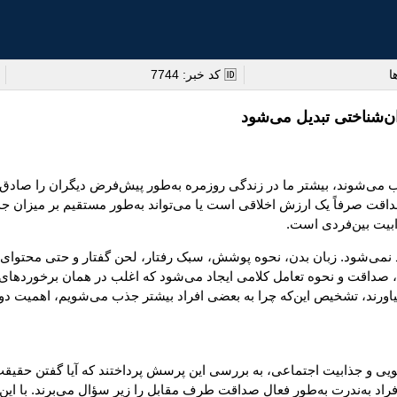
🆔 کد خبر: 7744

چرا صداقت جذاب است؟ 
محسوب می‌شوند، بیشتر ما در زندگی روزمره به‌طور پیش‌فرض دیگران را صا
داقت صرفاً یک ارزش اخلاقی است یا می‌تواند به‌طور مستقیم بر میزان ج
می‌دهند راست‌گویی،
دود نمی‌شود. زبان بدن، نحوه پوشش، سبک رفتار، لحن گفتار و حتی محتو
، صداقت و نحوه تعامل کلامی ایجاد می‌شود که اغلب در همان برخوردهای 
هری قانع‌کننده بسازند یا سخنانی حساب‌شده بر زبان بیاورند، تشخیص این‌
ماعی، به بررسی این پرسش پرداختند که آیا گفتن حقیقت می‌تواند بر ادراک جذابیت افراد تأ
 اما افراد به‌ندرت به‌طور فعال صداقت طرف مقابل را زیر سؤال می‌برند. ب