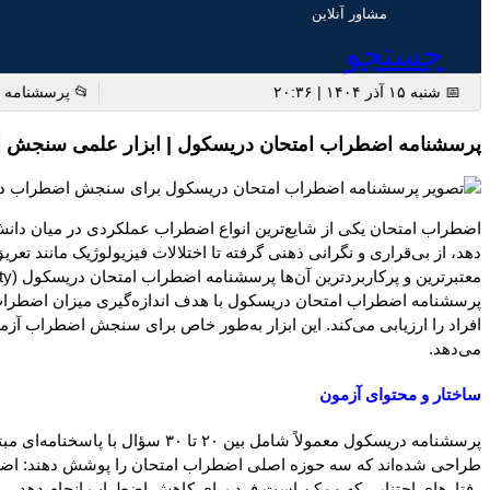
مشاور آنلاین
جستجو
📅 شنبه ۱۵ آذر ۱۴۰۴ | ۲۰:۳۶
📂 پرسشنامه و
پرسشنامه اضطراب امتحان دریسکول | ابزار علمی سنجش ا
اضطراب امتحان یکی از شایع‌ترین انواع اضطراب عملکردی در میان دانش
دهد، از بی‌قراری و نگرانی ذهنی گرفته تا اختلالات فیزیولوژیک مانند 
معتبرترین و پرکاربردترین آن‌ها پرسشنامه اضطراب امتحان دریسکول (Driscoll Test of Test Anxiety) است.
پرسشنامه اضطراب امتحان دریسکول با هدف اندازه‌گیری میزان اضطراب
افراد را ارزیابی می‌کند. این ابزار به‌طور خاص برای سنجش اضطراب آزم
می‌دهد.
ساختار و محتوای آزمون
پرسشنامه دریسکول معمولاً شامل
طراحی شده‌اند که سه حوزه اصلی اضطراب امتحان را پوشش دهند: اضط
رفتارهای اجتنابی که ممکن است فرد برای کاهش اضطراب انجام دهد.