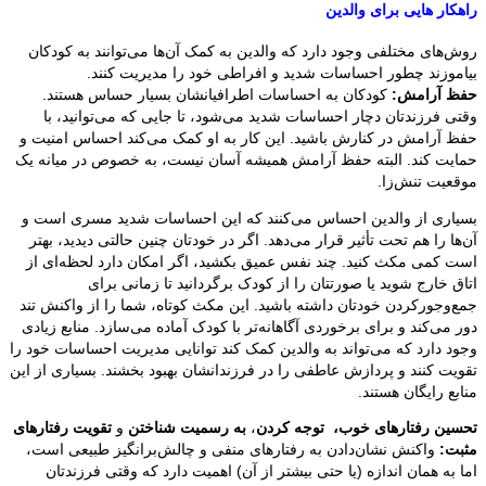
راهکار هایی برای والدین
روش‌های مختلفی وجود دارد که والدین به کمک آن‌ها می‌توانند به کودکان
بیاموزند چطور احساسات شدید و افراطی خود را مدیریت کنند.
حفظ آرامش:
کودکان به احساسات اطرافیانشان بسیار حساس هستند.
وقتی فرزندتان دچار احساسات شدید می‌شود، تا جایی که می‌توانید، با
حفظ آرامش در کنارش باشید. این کار به او کمک می‌کند احساس امنیت و
حمایت کند. البته حفظ آرامش همیشه آسان نیست، به خصوص در میانه یک
موقعیت تنش‌زا.
بسیاری از والدین احساس می‌کنند که این احساسات شدید مسری است و
آن‌ها را هم تحت تأثیر قرار می‌دهد. اگر در خودتان چنین حالتی دیدید، بهتر
است کمی مکث کنید. چند نفس عمیق بکشید، اگر امکان دارد لحظه‌ای از
اتاق خارج شوید یا صورتتان را از کودک برگردانید تا زمانی برای
جمع‌وجورکردن خودتان داشته باشید. این مکث کوتاه، شما را از واکنش تند
دور می‌کند و برای برخوردی آگاهانه‌تر با کودک آماده می‌سازد. منابع زیادی
وجود دارد که می‌تواند به والدین کمک کند توانایی مدیریت احساسات خود را
تقویت کنند و پردازش عاطفی را در فرزندانشان بهبود بخشند. بسیاری از این
منابع رایگان هستند.
تحسین رفتارهای خوب، توجه‌ کردن
،
به‌ رسمیت‌ شناختن
و
تقویت رفتارهای
مثبت:
واکنش نشان‌دادن به رفتارهای منفی و چالش‌برانگیز طبیعی است،
اما به همان اندازه (یا حتی بیشتر از آن) اهمیت دارد که وقتی فرزندتان