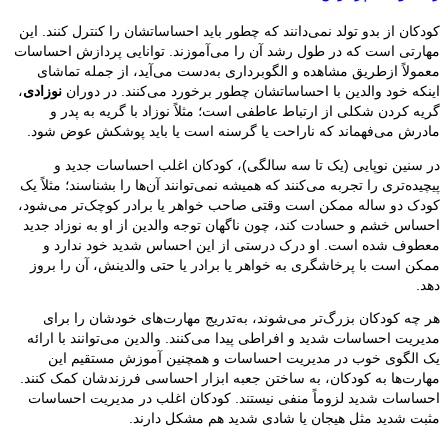
کودکان از بدو تولد نمی‌دانند که چطور باید احساساتشان را کنترل کنند. این
مهارتی است که در طول رشد آن را می‌آموزند. توانایی پردازش احساسات
معمولاً ازطریق مشاهده و الگوبرداری به‌دست می‌آید، از جمله تماشای
اینکه خود والدین با احساساتشان چطور برخورد می‌کنند. در دوران
نوزادی
،
گریه کردن شکلی از ارتباط عاطفی است؛ مثلاً نوزاد با گریه به پدر و
مادرش می‌فهماند که ناراحت یا گرسنه است یا باید پوشکش عوض شود.
در سنین نوپایی (یک تا سه سالگی)، کودکان اغلب احساسات جدید و
پیچیده‌تری را تجربه می‌کنند که همیشه نمی‌توانند آن‌ها را بشناسند؛ مثلاً یک
کودک دو ساله ممکن است وقتی صاحب خواهر یا برادر کوچک‌تر می‌شود،
احساس خشم و حسادت کند، چون ناگهان توجه والدین از او به نوزاد جدید
معطوف شده است. او درک درستی از این احساس شدید خود ندارد و
ممکن است با پرخاشگری به خواهر یا برادر یا حتی والدینش، آن را بروز
دهد.
هر چه کودکان بزرگ‌تر می‌شوند، به‌تدریج مهارت‌های خودشان را برای
مدیریت احساسات شدید و افراطی پیدا می‌کنند. والدین می‌توانند با ارائه
یک الگوی خوب در مدیریت احساسات و همچنین آموزش مستقیم این
مهارت‌ها به کودکان، به ساختن جعبه ابزار احساسی فرزندشان کمک کنند.
احساسات شدید لزوماً منفی نیستند. کودکان اغلب در مدیریت احساسات
مثبت شدید مثل هیجان یا شادی شدید هم مشکل دارند.