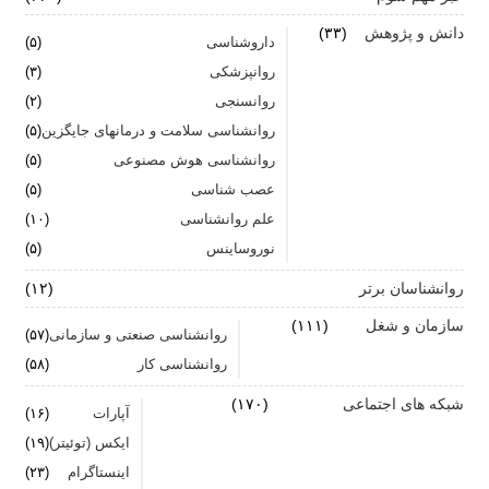
اضطراب ناگهانی
دانش و پژوهش
(۳۳)
داروشناسی
(۵)
تشدید تر شدن نقرس آیا ارتباطی با استرس و اضطراب
روانپزشکی
(۳)
دارد؟
روانسنجی
(۲)
جنگ اضطراب با مواد خوراکی
روانشناسی سلامت و درمانهای جایگزین
(۵)
روانشناسی هوش مصنوعی
(۵)
اضطراب را برای خود پر رنگ نکنید
عصب شناسی
(۵)
علم روانشناسی
برای بهبود سلامت روان لازم است روزانه از آن مراقبت
(۱۰)
کنیم
نوروساینس
(۵)
روانشناسان برتر
(۱۲)
سازمان و شغل
(۱۱۱)
روانشناسی صنعتی و سازمانی
(۵۷)
روانشناسی کار
(۵۸)
شبکه های اجتماعی
(۱۷۰)
آپارات
(۱۶)
ایکس (توئیتر)
(۱۹)
اینستاگرام
(۲۳)