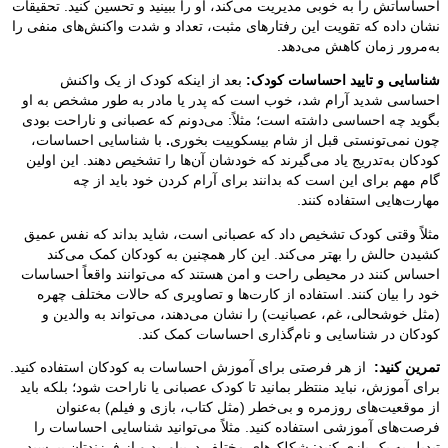
احساساتش را به خوبی مدیریت می‌کند، او را ببینید و تحسین کنید. تحقیقات
نشان داده که تقویت این رفتارهای مثبت، تعداد و شدت واکنش‌های منفی را
به‌مرور زمان کاهش می‌دهد.
شناسایی و تایید احساسات کودک:
بعد از اینکه کودک از یک واکنش
احساسی شدید آرام شد، خوب است که پدر یا مادر به طور مشخص به او
بگوید چه احساسی داشته است؛ مثلاً: می‌دونم که عصبانی و ناراحت بودی
چون نمی‌تونستی قبل از شام بیسکوییت بخوری
.
با شناسایی احساسات،
کودکان به‌تدریج یاد می‌گیرند که خودشان آن‌ها را تشخیص دهند. این اولین
گام مهم برای این است که بدانند برای آرام کردن خود باید از چه
مهارت‌هایی استفاده کنند.
مثلاً وقتی کودک تشخیص داد که عصبانی است، شاید بداند که نفس عمیق
کشیدن حالش را بهتر می‌کند. این کار همچنین به کودکان کمک می‌کند
احساس کنند در محیطی راحت و امن هستند که می‌توانند واقعاً احساسات
خود را بیان کنند. استفاده از کارت‌ها و تصاویری که حالات مختلف چهره
(مثل خوشحالی، غم، عصبانیت) را نشان می‌دهند، می‌تواند به والدین و
کودکان در شناسایی و نام‌گذاری احساسات کمک کند.
تمرین کنید:
از هر فرصتی برای آموزش احساسات به کودکان استفاده کنید.
برای آموزش، نباید منتظر بمانید تا کودک عصبانی یا ناراحت شود؛ بلکه باید
از موقعیت‌های روزمره و بی‌خطر (مثل کتاب، بازی و فیلم) به‌عنوان
فرصت‌های آموزشی استفاده کنید. مثلاً می‌توانید شناسایی احساسات را
تبدیل به یک بازی کنید: شکلک‌های مختلف دربیاورید و از فرزندتان بپرسید