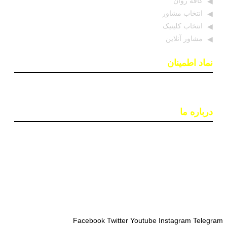
کافه روان
انتخاب مشاور
انتخاب کلینیک
مشاور آنلاین
نماد اطمینان
درباره ما
پایگاه اطلاع رسانی «روان درمان» با هدف افزایش آگاهی و
دسترسی به اطلاعات معتبر در حوزه سلامت روان ایجاد شده
است. تیمی از روانشناسان و خبرنگاران در این سایت بروزترین
اخبار، جدبدترین مقالات و مطالب علمی و ابزارهای کاربردی
مانند تست‌های روانشناختی را ارائه می‌دهند تا به بهبود کیفیت
زندگی و سلامت روان افراد کمک کنند.
Facebook
Twitter
Youtube
Instagram
Telegram