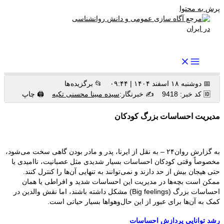
پرش به محتوا
رواندرمان: مرجع برتر اخبار روانشناسی و سلامت روان در ایران
📅 دوشنبه ۱۸ اسفند ۱۴۰۴ | ۰۹:۴۴
📂 برگزیده ها
🆔 کد خبر: 9418
✍️ خبرنگار:
سیده مبینا محسنی تکیه
🖨 چاپ
مدیریت احساسات بزرگ کودکان
به گزارش روان۲۴ – به نقل از ایرنا، پدر و مادر بودن گاهی سخت می‌شود،
مخصوصاً وقتی کودکان احساسات بسیار شدیدی مثل عصبانیت، ناامیدی یا
حتی هیجان بیش از حد دارند و نمی‌توانند به تنهایی آن‌ها را کنترل کنند.
ممکن است بچه‌ها در مدیریت این احساسات شدید و افراطی یا همان
احساسات بزرگ (Big feelings) مشکل داشته باشند، اما نقش والدین در
کمک به آن‌ها برای عبور از این حال‌وهواها بسیار حیاتی است.
رشد توانایی پردازش احساسات