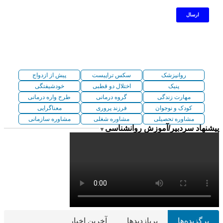
روانپزشک
سکس تراپیست
پیش از ازدواج
پنیک
اختلال دو قطبی
خودشیفتگی
مهارت زندگی
گروه درمانی
طرح واره درمانی
کودک و نوجوان
فرزند پروری
معناگرایی
مشاوره تحصیلی
مشاوره شغلی
مشاوره سازمانی
پیشنهاد سردبیر/آموزش روانشناسی
▼
برگزیده‌ها
پربازدیدها
آخرین اخبار