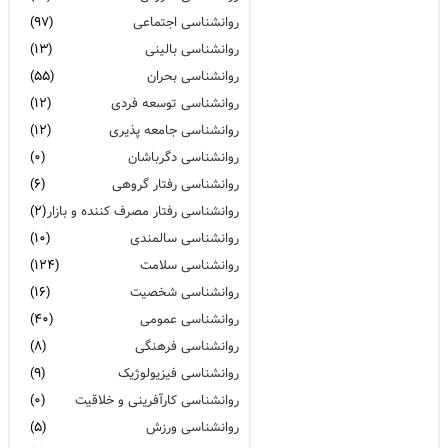
بازگشت وزارت جنگ آمریکا | تهدیدی برای صلح مدرن
روانشناسی اجتماعی
(۹۷)
روانشناسی بالینی
(۱۳)
قدرت پنهان تجربه‌های شخصی | داستان‌ها می‌توانند زندگی
روانشناسی بحران
(۵۵)
را نجات دهند
روانشناسی توسعه فردی
(۱۲)
اختلاف سنی در روابط | آماری جهانی
روانشناسی جامعه پذیری
(۱۲)
روانشناسی دگرباشان
(۰)
افراد شب زنده‌دار بیشتر مستعد اضطراب و تنهایی هستند
روانشناسی رفتار گروهی
(۶)
مراقبت از کودکان در دنیایی که به سرعت رو به تغییر است
روانشناسی رفتار مصرف کننده و بازار
(۲)
روانشناسی سالمندی
(۱۰)
احساسات شما به حقایق اهمیت می‌دهند
روانشناسی سلامت
(۱۲۴)
همبستگی مردم پس از حمله اسرائیل بی‌سابقه بود
روانشناسی شخصیت
(۱۶)
روانشناسی عمومی
(۴۰)
افسردگی گاهی الهام‌بخش است، گاهی مانع
روانشناسی فرهنگی
(۸)
انزوای اجتماعی و سلامت روان | اثرات و راهکارهای مقابله
روانشناسی فیزیولوژیک
(۹)
روانشناسی کارآفرینی و خلاقیت
(۰)
عشوه‌گری و صداقت در رابطه؛ نقش‌بازی یا احساس واقعی؟
روانشناسی ورزش
(۵)