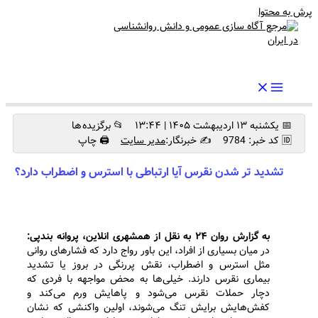
پرش به محتوا
رواندرمان: مرجع برتر اخبار روانشناسی و سلامت روان در ایران
📅 یکشنبه ۱۳ اردیبهشت ۱۴۰۵ | ۱۳:۴۴
📂 برگزیده ها
🆔 کد خبر: 9784
✍️ خبرنگار:
مدیر سایت
🖨 چاپ
تشدید تر شدن نقرس آیا ارتباطی با استرس و اضطراب دارد؟
به گزارش روان ۲۴ به نقل از همشهری انلاین، پروانه بندپی:
در میان بسیاری از افراد، این باور رواج دارد که فشارهای روانی
مثل استرس و اضطراب، نقش پررنگی در بروز یا تشدید
بیماری نقرس دارند. خیلی‌ها به محض مواجهه با فردی که
دچار حملات نقرس می‌شود و پاهایش ورم می‌کند و
کفش‌هایش برایش تنگ می‌شوند، اولین واکنشی که نشان