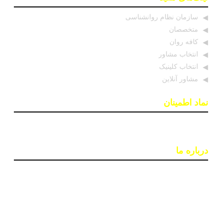
سازمان نظام روانشناسی
متخصصان
کافه روان
انتخاب مشاور
انتخاب کلینیک
مشاور آنلاین
نماد اطمینان
درباره ما
پایگاه اطلاع رسانی «روان درمان» با هدف افزایش آگاهی و
دسترسی به اطلاعات معتبر در حوزه سلامت روان ایجاد شده
است. تیمی از روانشناسان و خبرنگاران در این سایت بروزترین
اخبار، جدبدترین مقالات و مطالب علمی و ابزارهای کاربردی