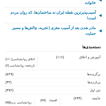
خانواده
آسیب‌پذیرترین نقطه ایران نه ساختمان‌ها، که روان مردم
است!
مادر شدن بعد از آسیب مغزی | تجربه، چالش‌ها و مسیر
حمایت
از کسالت تا انگیزه | راز جذاب شدن کارهای تکراری
دسته‌بندی‌ها
مهارت اطلاع‌رسانی اخبار بد: راهنمای کامل «AETHC»
آموزش و اخلاق
(۱۱۶)
اخلاق روانشناسی
(۱۱۰)
ترندهای عاشقی ۲۰۲۶ که همه را شوکه می‌کند!
تاریخچه روانشناسی
(۶)
رهبران خاکستری | وقتی خم کردن قوانین، قدرت می‌آورد
برگزیده ها
(۸۲۹)
فناوری‌های نوین جایگزین تجربه انسانی در روان‌شناسی
پربازدیدها
(۳۲)
نیستند
تیتر اول
(۳۷۲)
روان‌شناسی زرد | جاذبه‌ها، چالش‌ها و آسیب‌ها
جامعه
(۶۴۳)
اقتصاد
(۷۹)
روانشناسی ترید
(۷۵)