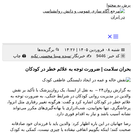
پرش به محتوا
رواندرمان: مرجع برتر اخبار روانشناسی و سلامت روان در ایران
📅 شنبه ۰۸ فروردین ۱۴۰۵ | ۱۴:۲۶
📂 برگزیده ها
🆔 کد خبر: 9446
✍️ خبرنگار:
سیده مبینا محسنی تکیه
🖨 چاپ
بحران سلامت | ضرورت توجه به علائم خطر در کودکان
به گزارش روان۲۴ – به نقل از ایسنا، یک روان‌پزشک با تأکید بر نقش
والدین در مدیریت روانی کودکان در شرایط جنگی، به ضرورت توجه به
علائم خطر در کودکان اشاره کرد و گفت: هرگونه تغییر رفتاری مثل انزوا،
پرخاشگری، تنها نخوابیدن، شب‌ادراری یا بهانه‌گیری‌های مکرر می‌تواند
نشانه آسیب باشد و نیاز به اقدام فوری دارد.
رضا جهانیان در این باره اظهار کرد: والدین باید با فرزندان خود صادقانه
صحبت کنند؛ اینکه بگوییم اتفاقی نیفتاده یا چیزی نیست، کمکی به کودک