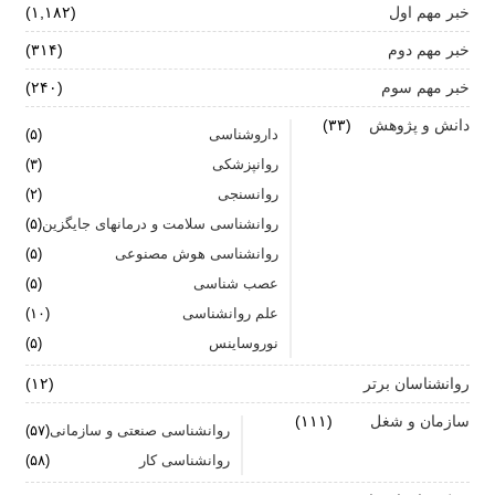
خبر مهم اول
(۱,۱۸۲)
زنان: نقش کلیدی تاب آوری در شرایط بحران
خبر مهم دوم
(۳۱۴)
آیا پرخوری و ریزه خواری ارتباطی با استرس دارد؟
خبر مهم سوم
(۲۴۰)
اضطراب ناگهانی
دانش و پژوهش
(۳۳)
داروشناسی
(۵)
تشدید تر شدن نقرس آیا ارتباطی با استرس و اضطراب
روانپزشکی
(۳)
دارد؟
روانسنجی
(۲)
جنگ اضطراب با مواد خوراکی
روانشناسی سلامت و درمانهای جایگزین
(۵)
روانشناسی هوش مصنوعی
(۵)
اضطراب را برای خود پر رنگ نکنید
عصب شناسی
(۵)
علم روانشناسی
برای بهبود سلامت روان لازم است روزانه از آن مراقبت
(۱۰)
کنیم
نوروساینس
(۵)
روانشناسان برتر
(۱۲)
سازمان و شغل
(۱۱۱)
روانشناسی صنعتی و سازمانی
(۵۷)
روانشناسی کار
(۵۸)