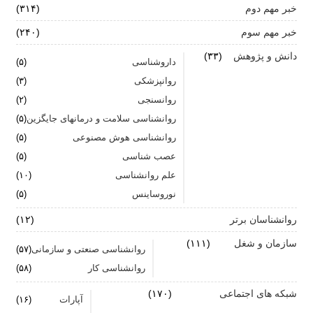
میبرد
خبر مهم دوم
(۳۱۴)
خبر مهم سوم
زنان: نقش کلیدی تاب آوری در شرایط بحران
(۲۴۰)
دانش و پژوهش
(۳۳)
آیا پرخوری و ریزه خواری ارتباطی با استرس دارد؟
داروشناسی
(۵)
روانپزشکی
(۳)
اضطراب ناگهانی
روانسنجی
(۲)
تشدید تر شدن نقرس آیا ارتباطی با استرس و اضطراب
روانشناسی سلامت و درمانهای جایگزین
(۵)
دارد؟
روانشناسی هوش مصنوعی
(۵)
عصب شناسی
(۵)
جنگ اضطراب با مواد خوراکی
علم روانشناسی
(۱۰)
اضطراب را برای خود پر رنگ نکنید
نوروساینس
(۵)
روانشناسان برتر
(۱۲)
سازمان و شغل
(۱۱۱)
روانشناسی صنعتی و سازمانی
(۵۷)
روانشناسی کار
(۵۸)
شبکه های اجتماعی
(۱۷۰)
آپارات
(۱۶)