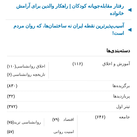
رفتار مقابله‌جویانه کودکان | راهکار والدین برای آرامش
خانواده
آسیب‌پذیرترین نقطه ایران نه ساختمان‌ها، که روان مردم
است!
مادر شدن بعد از آسیب مغزی | تجربه، چالش‌ها و مسیر
دسته‌بندی‌ها
حمایت
آموزش و اخلاق
(۱۱۶)
از کسالت تا انگیزه | راز جذاب شدن کارهای تکراری
اخلاق روانشناسی
(۱۱۰)
تاریخچه روانشناسی
(۶)
مهارت اطلاع‌رسانی اخبار بد: راهنمای کامل «AETHC»
برگزیده ها
(۸۳۰)
ترندهای عاشقی ۲۰۲۶ که همه را شوکه می‌کند!
پربازدیدها
(۳۲)
رهبران خاکستری | وقتی خم کردن قوانین، قدرت می‌آورد
تیتر اول
(۳۷۲)
فناوری‌های نوین جایگزین تجربه انسانی در روان‌شناسی
جامعه
(۶۴۶)
اقتصاد
(۷۹)
روانشناسی ترید
(۷۵)
نیستند
امنیت روانی
(۵۷)
روان‌شناسی زرد | جاذبه‌ها، چالش‌ها و آسیب‌ها