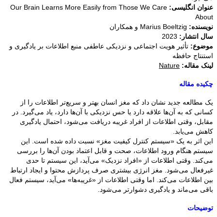
عنوان انگلیسی:
Our Brain Learns More Easily from Those We Care
About
نویسنده:
Marius Boeltzig و همکاران
سال انتشار:
2023
موضوع:
تأثیر هویت اجتماعی و نزدیکی عاطفی منبع اطلاعات بر یادگیری و
استنتاج حافظه
لینک مقاله:
Nature
چکیده مقاله
یک مطالعه جدید نشان داد که مغز انسان بهتر و سریع‌تر اطلاعات را از
کسانی که به آن‌ها علاقه دارد یا حس نزدیکی با آن‌ها دارد، یاد می‌گیرد. در
مقابل، وقتی اطلاعات از افراد غریبه دریافت می‌شود، احتمال یادگیری
کاهش می‌یابد.
این اثر به یک «سیستم کنترل کیفیت مغز» نسبت داده شده است. این
سیستم هنگام ورود اطلاعات، صحت و قابل اعتماد بودن آن‌ها را بررسی
می‌کند. وقتی اطلاعات از «افراد نزدیک» می‌آید، این سیستم تا حدی
غیرفعال می‌شود. مغز انرژی بیشتری صرف پردازش محتوا و ایجاد ارتباط
بین اطلاعات می‌کند. اما وقتی اطلاعات از «غریبه‌ها» می‌آید، سیستم فعال
باقی می‌ماند و یادگیری دشوارتر می‌شود.
توضیحات