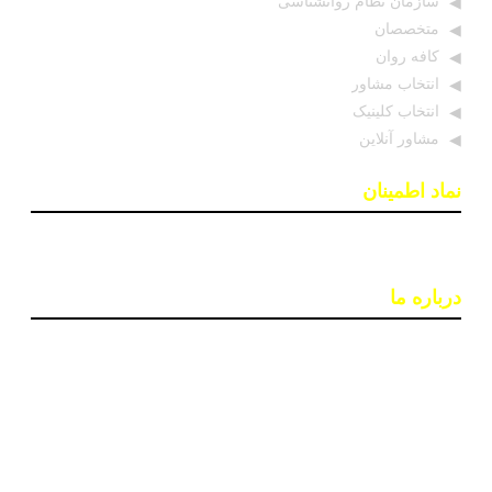
سازمان نظام روانشناسی
متخصصان
کافه روان
انتخاب مشاور
انتخاب کلینیک
مشاور آنلاین
نماد اطمینان
درباره ما
پایگاه اطلاع رسانی «روان درمان» با هدف افزایش آگاهی و
دسترسی به اطلاعات معتبر در حوزه سلامت روان ایجاد شده
است. تیمی از روانشناسان و خبرنگاران در این سایت بروزترین
اخبار، جدبدترین مقالات و مطالب علمی و ابزارهای کاربردی
مانند تست‌های روانشناختی را ارائه می‌دهند تا به بهبود کیفیت
زندگی و سلامت روان افراد کمک کنند.