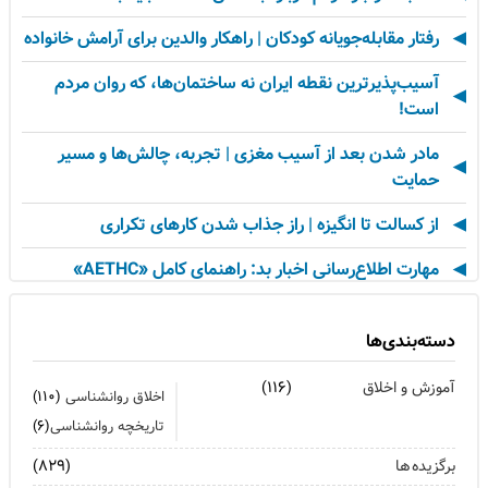
رفتار مقابله‌جویانه کودکان | راهکار والدین برای آرامش خانواده
آسیب‌پذیرترین نقطه ایران نه ساختمان‌ها، که روان مردم
است!
مادر شدن بعد از آسیب مغزی | تجربه، چالش‌ها و مسیر
حمایت
از کسالت تا انگیزه | راز جذاب شدن کارهای تکراری
مهارت اطلاع‌رسانی اخبار بد: راهنمای کامل «AETHC»
ترندهای عاشقی ۲۰۲۶ که همه را شوکه می‌کند!
دسته‌بندی‌ها
رهبران خاکستری | وقتی خم کردن قوانین، قدرت می‌آورد
آموزش و اخلاق
(۱۱۶)
اخلاق روانشناسی
(۱۱۰)
فناوری‌های نوین جایگزین تجربه انسانی در روان‌شناسی
تاریخچه روانشناسی
(۶)
نیستند
برگزیده ها
(۸۲۹)
روان‌شناسی زرد | جاذبه‌ها، چالش‌ها و آسیب‌ها