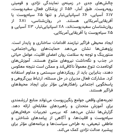
چالش‌های جدی در زمینه‌ی نمایندگی نژادی و قومیتی
روبه‌روست. طبق آمار، ۵۶٪ از پزشکان فعال سفیدپوست،
۱۷٪ آسیایی، ۶٪ اسپانیایی‌تبار و تنها ۵٪ سیاه‌پوست یا
آفریقایی‌آمریکایی هستند. در روان‌شناسی، ۸۱٪ از
روان‌شناسان سفیدپوست‌اند، ۸٪ اسپانیایی‌تبار، ۳٪ آسیایی و
۵٪ سیاه‌پوست یا آفریقایی‌آمریکایی.
ایجاد محیطی فراگیر نیازمند اقدامات ساختاری و پایدار است.
پژوهش‌ها نشان می‌دهد حمایت‌های روانی-اجتماعی،
منتورینگ و توجه به سلامت روان اعضای اقلیت، عوامل حیاتی
در جذب و نگه‌داشت نیروهای متنوع هستند. آموزش‌های
کوتاه‌مدت تنوع معمولاً ناکافی‌اند و ممکن است نتیجه معکوس
دهند، بنابراین باید از رویکردهای سیستمی و مداوم استفاده
کرد. مشارکت فعال مدیران در حل مسئله، ارتباط بین‌گروهی و
پاسخگویی اجتماعی راهکارهایی مؤثر برای ایجاد محیط‌های
فراگیر هستند.
تجربه‌های واقعی جوامع رنگین‌پوست می‌تواند منابع ارزشمندی
برای آموزش متحدان و راهبردهای مقابله‌ای ارائه دهد.
گزارش‌ها نشان می‌دهد که بررسی تجربیات حرفه‌ای‌های
سیاه‌پوست و اقلیت‌ها، و آگاهی از پیامدهای شناختی و
عاطفی تبعیض، به طراحی سیاست‌ها و برنامه‌های مؤثر برای
پیشبرد عدالت نژادی کمک می‌کند.