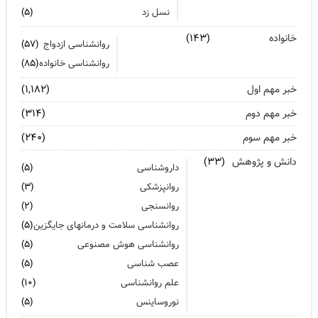
نسل زد
(۵)
آیا پرخوری و ریزه خواری ارتباطی با استرس دارد؟
خانواده
(۱۴۳)
روانشناسی ازدواج
(۵۷)
اضطراب ناگهانی
روانشناسی خانواده
(۸۵)
تشدید تر شدن نقرس آیا ارتباطی با استرس و اضطراب دارد؟
خبر مهم اول
(۱,۱۸۲)
جنگ اضطراب با مواد خوراکی
خبر مهم دوم
(۳۱۴)
خبر مهم سوم
اضطراب را برای خود پر رنگ نکنید
(۲۴۰)
دانش و پژوهش
(۳۳)
برای بهبود سلامت روان لازم است روزانه از آن مراقبت کنیم
داروشناسی
(۵)
روانپزشکی
(۳)
روانسنجی
(۲)
روانشناسی سلامت و درمانهای جایگزین
(۵)
روانشناسی هوش مصنوعی
(۵)
عصب شناسی
(۵)
علم روانشناسی
(۱۰)
نوروساینس
(۵)