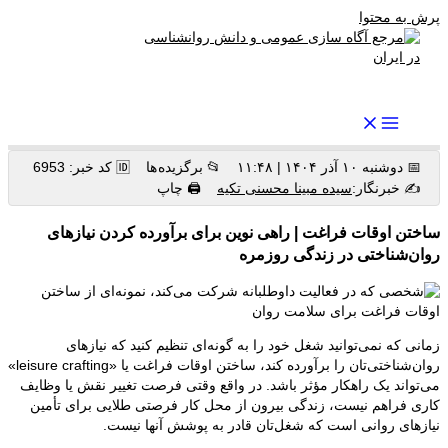
پرش به محتوا
رواندرمان: مرجع برتر اخبار روانشناسی و سلامت روان در ایران
📅 دوشنبه ۱۰ آذر ۱۴۰۴ | ۱۱:۴۸
📂 برگزیده ها
🆔 کد خبر: 6953
✍️ خبرنگار:
سیده مبینا محسنی تکیه
🖨 چاپ
ساختن اوقات فراغت | راهی نوین برای برآورده کردن نیازهای
روان‌شناختی در زندگی روزمره
زمانی که نمی‌توانید شغل خود را به گونه‌ای تنظیم کنید که نیازهای
روان‌شناختی‌تان را برآورده کند، ساختن اوقات فراغت یا «leisure crafting»
می‌تواند یک راهکار مؤثر باشد. در واقع وقتی فرصت تغییر نقش یا وظایف
کاری فراهم نیست، زندگی بیرون از محل کار فرصتی طلایی برای تأمین
نیازهای روانی است که شغل‌تان قادر به پوشش آنها نیست.