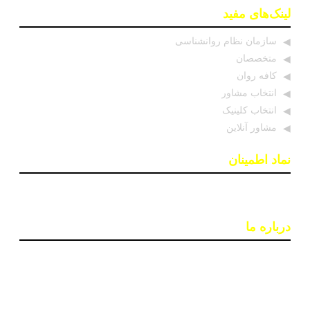
لینک‌های مفید
سازمان نظام روانشناسی
متخصصان
کافه روان
انتخاب مشاور
انتخاب کلینیک
مشاور آنلاین
نماد اطمینان
درباره ما
پایگاه اطلاع رسانی «روان درمان» با هدف افزایش آگاهی و
دسترسی به اطلاعات معتبر در حوزه سلامت روان ایجاد شده
است. تیمی از روانشناسان و خبرنگاران در این سایت بروزترین