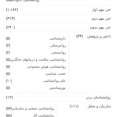
خبر مهم اول
(۱,۱۸۲)
زنان: نقش کلیدی تاب آوری در شرایط بحران
خبر مهم دوم
(۳۱۴)
آیا پرخوری و ریزه خواری ارتباطی با استرس دارد؟
خبر مهم سوم
(۲۴۰)
اضطراب ناگهانی
دانش و پژوهش
(۳۳)
داروشناسی
(۵)
تشدید تر شدن نقرس آیا ارتباطی با استرس و اضطراب
روانپزشکی
(۳)
دارد؟
روانسنجی
(۲)
جنگ اضطراب با مواد خوراکی
روانشناسی سلامت و درمانهای جایگزین
(۵)
روانشناسی هوش مصنوعی
(۵)
اضطراب را برای خود پر رنگ نکنید
عصب شناسی
(۵)
علم روانشناسی
برای بهبود سلامت روان لازم است روزانه از آن مراقبت
(۱۰)
کنیم
نوروساینس
(۵)
روانشناسان برتر
(۱۲)
سازمان و شغل
(۱۱۱)
روانشناسی صنعتی و سازمانی
(۵۷)
روانشناسی کار
(۵۸)