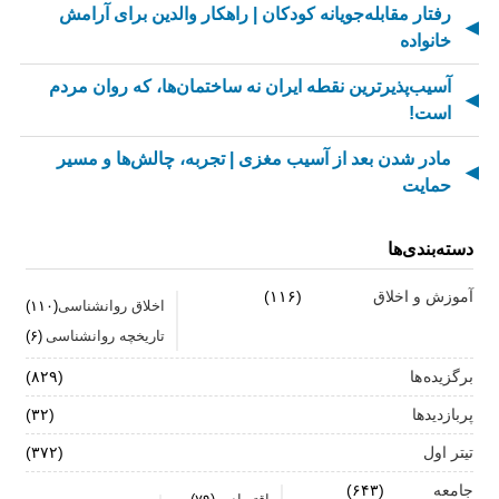
رفتار مقابله‌جویانه کودکان | راهکار والدین برای آرامش
خانواده
آسیب‌پذیرترین نقطه ایران نه ساختمان‌ها، که روان مردم
است!
مادر شدن بعد از آسیب مغزی | تجربه، چالش‌ها و مسیر
حمایت
از کسالت تا انگیزه | راز جذاب شدن کارهای تکراری
دسته‌بندی‌ها
مهارت اطلاع‌رسانی اخبار بد: راهنمای کامل «AETHC»
آموزش و اخلاق
(۱۱۶)
اخلاق روانشناسی
(۱۱۰)
ترندهای عاشقی ۲۰۲۶ که همه را شوکه می‌کند!
تاریخچه روانشناسی
(۶)
رهبران خاکستری | وقتی خم کردن قوانین، قدرت می‌آورد
برگزیده ها
(۸۲۹)
فناوری‌های نوین جایگزین تجربه انسانی در روان‌شناسی
پربازدیدها
(۳۲)
نیستند
تیتر اول
(۳۷۲)
روان‌شناسی زرد | جاذبه‌ها، چالش‌ها و آسیب‌ها
جامعه
(۶۴۳)