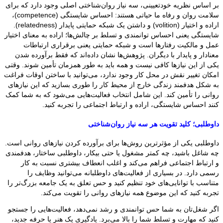
بر اساس نظریه خودتعیینی، سه نیاز روان‌شناختی اصلی وجود دارد که برای
سلامت روان و رفاه ما حیاتی هستند: احساس شایستگی (competence)،
اراده و اختیار (volition) و داشتن یک شبکه حمایتی پایدار (relatedness).
شایستگی یعنی احساس توانمندی و تسلط بر چالش‌ها؛ اراده به معنای اختیار
عمل و مالکیت رفتارها است و شبکه حمایتی یعنی برقراری ارتباطات
معنادار و پایدار با دیگران. پژوهش‌ها نشان داده‌اند که فقط برآورده شدن
یکی از این نیازها کافی نیست و همه باید به طور همزمان تأمین شوند. وقتی
امکان تغییر نقش در محل کار وجود ندارد، می‌توانید با ساختن اوقات فراغت
به شکل هدفمند زندگی خارج از محیط کار را طوری بسازید که این نیازهای
روانی را تأمین کند. این شامل انتخاب فعالیت‌هایی می‌شود که به شما کمک
کنند احساس شایستگی، اراده و ارتباط اجتماعی را تجربه کنید.
داوطلبی؛ کلید تقویت هر سه نیاز روان‌شناختی
داوطلبی یکی از مؤثرترین روش‌ها برای برآورده کردن نیازهای روانی است.
چه شاغل باشید، چه کمتر مشغول یا حتی بیکار، داوطلبی ساختار، هدفمندی
و ارتباط اجتماعی فراهم می‌کند و اغلب انعطاف بیشتری نسبت به کار
رسمی دارد. در بسیاری از فعالیت‌های داوطلبانه می‌توانید وظایف را
متناسب با توانایی‌های خود تنظیم کنید و حس تعلق به یک جامعه بزرگ‌تر را
تجربه کنید که این موضوع همه نیازهای روانی را تقویت می‌کند.
اگر شغل‌تان به شما حس توانمندی و رشد نمی‌دهد، فعالیت‌هایی را جستجو
کنید که مهارت و تسلط شما را بالا می‌برد. یادگیری یک هنر یا حرفه جدید،