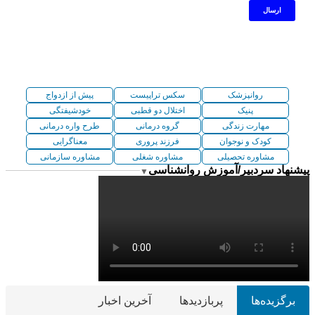
روانپزشک
سکس تراپیست
پیش از ازدواج
پنیک
اختلال دو قطبی
خودشیفتگی
مهارت زندگی
گروه درمانی
طرح واره درمانی
کودک و نوجوان
فرزند پروری
معناگرایی
مشاوره تحصیلی
مشاوره شغلی
مشاوره سازمانی
پیشنهاد سردبیر/آموزش روانشناسی
▼
برگزیده‌ها
پربازدیدها
آخرین اخبار