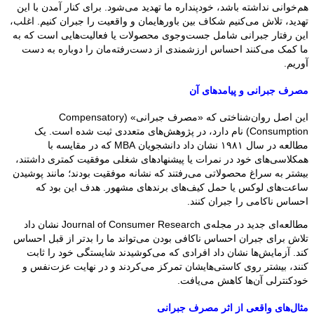
هم‌خوانی نداشته باشد، خودپنداره ما تهدید می‌شود. برای کنار آمدن با این
تهدید، تلاش می‌کنیم شکاف بین باورهایمان و واقعیت را جبران کنیم. اغلب،
این رفتار جبرانی شامل جست‌وجوی محصولات یا فعالیت‌هایی است که به
ما کمک می‌کنند احساس ارزشمندی از دست‌رفته‌مان را دوباره به دست
آوریم.
مصرف جبرانی و پیامدهای آن
این اصل روان‌شناختی که «مصرف جبرانی» (Compensatory
Consumption) نام دارد، در پژوهش‌های متعددی ثبت شده است. یک
مطالعه در سال ۱۹۸۱ نشان داد دانشجویان MBA که در مقایسه با
همکلاسی‌های خود در نمرات یا پیشنهادهای شغلی موفقیت کمتری داشتند،
بیشتر به سراغ محصولاتی می‌رفتند که نشانه موفقیت بودند؛ مانند پوشیدن
ساعت‌های لوکس یا حمل کیف‌های برندهای مشهور. هدف این بود که
احساس ناکامی را جبران کنند.
مطالعه‌ای جدید در مجله‌ی Journal of Consumer Research نشان داد
تلاش برای جبران احساس ناکافی بودن می‌تواند ما را بدتر از قبل احساس
کند. آزمایش‌ها نشان داد افرادی که می‌کوشیدند شایستگی خود را ثابت
کنند، بیشتر روی کاستی‌هایشان تمرکز می‌کردند و در نهایت عزت‌نفس و
خودکنترلی آن‌ها کاهش می‌یافت.
مثال‌های واقعی از اثر مصرف جبرانی