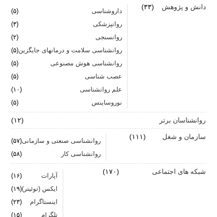
دانش و پژوهش
(۳۳)
داروشناسی
(۵)
تشدید تر شدن نقرس آیا ارتباطی با استرس و اضطراب
روانپزشکی
(۳)
دارد؟
روانسنجی
(۲)
جنگ اضطراب با مواد خوراکی
روانشناسی سلامت و درمانهای جایگزین
(۵)
روانشناسی هوش مصنوعی
(۵)
اضطراب را برای خود پر رنگ نکنید
عصب شناسی
(۵)
علم روانشناسی
برای بهبود سلامت روان لازم است روزانه از آن مراقبت
(۱۰)
کنیم
نوروساینس
(۵)
روانشناسان برتر
(۱۲)
سازمان و شغل
(۱۱۱)
روانشناسی صنعتی و سازمانی
(۵۷)
روانشناسی کار
(۵۸)
شبکه های اجتماعی
(۱۷۰)
آپارات
(۱۶)
ایکس (توئیتر)
(۱۹)
اینستاگرام
(۲۳)
تلگرام
(۱۵)