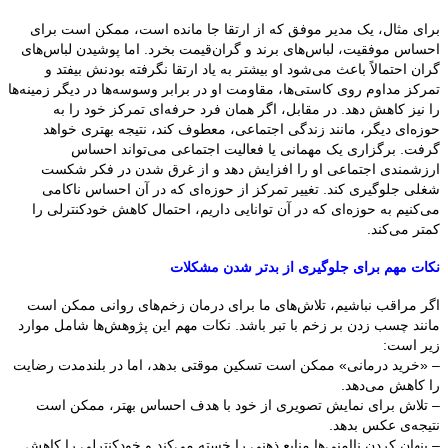
برای مثال، یک مدیر موفق که از ارتقا جا مانده است، ممکن است برای
احساس موفقیت، لباس‌های برند و گران‌قیمت بخرد. اما پوشیدن لباس‌های
گران احتمالاً باعث می‌شود او بیشتر به یاد ارتقا نگرفته بودنش بیفتد و
تمرکز مداوم روی کاستی‌ها، مقاومت او در برابر وسوسه‌ها در دیگر زمینه‌ها
را نیز کاهش دهد. در مقابل، اگر همان فرد حرفه‌ای تمرکز خود را به
حوزه‌ای دیگر، مانند زندگی اجتماعی، معطوف کند، نتیجه بهتری خواهد
گرفت. برگزاری یک مهمانی یا فعالیت اجتماعی می‌تواند احساس
ارزشمندی اجتماعی او را افزایش دهد و از غرق شدن در فکر شکست
شغلی جلوگیری کند. تغییر تمرکز از حوزه‌ای که در آن احساس ناکامی
می‌کنیم به حوزه‌ای که در آن توانایی داریم، احتمال کاهش خودکنترلی را
کمتر می‌کند.
نکات مهم برای جلوگیری از بدتر شدن مشکلات
اگر مراقب نباشیم، تلاش‌های ما برای درمان زخم‌های روانی ممکن است
مانند چسب زدن بر زخم با تبر باشد. نکات مهم این پژوهش‌ها شامل موارد
زیر است:
– «خرید درمانی» ممکن است تسکین موقتی بدهد، اما در بلندمدت رضایت
را کاهش می‌دهد.
– تلاش برای نمایش تصویری از خود با هدف احساس بهتر، ممکن است
نتیجه‌ی عکس بدهد.
– پنهان کردن ناامنی‌ها منابع ذهنی را خسته می‌کند و خودکنترلی را کاهش