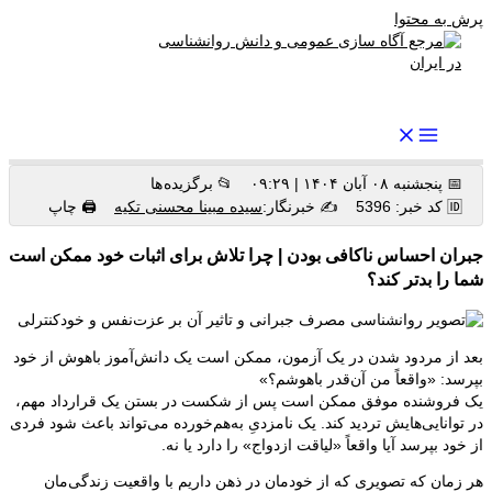
پرش به محتوا
رواندرمان: مرجع برتر اخبار روانشناسی و سلامت روان در ایران
📅 پنجشنبه ۰۸ آبان ۱۴۰۴ | ۰۹:۲۹
📂 برگزیده ها
🆔 کد خبر: 5396
✍️ خبرنگار:
سیده مبینا محسنی تکیه
🖨 چاپ
جبران احساس ناکافی بودن | چرا تلاش برای اثبات خود ممکن است
شما را بدتر کند؟
بعد از مردود شدن در یک آزمون، ممکن است یک دانش‌آموز باهوش از خود
بپرسد: «واقعاً من آن‌قدر باهوشم؟»
یک فروشنده موفق ممکن است پس از شکست در بستن یک قرارداد مهم،
در توانایی‌هایش تردید کند. یک نامزدیِ به‌هم‌خورده می‌تواند باعث شود فردی
از خود بپرسد آیا واقعاً «لیاقت ازدواج» را دارد یا نه.
هر زمان که تصویری که از خودمان در ذهن داریم با واقعیت زندگی‌مان