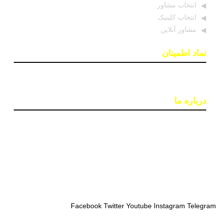
انتخاب مشاور
انتخاب کلینیک
مشاور آنلاین
نماد اطمینان
درباره ما
پایگاه اطلاع رسانی «روان درمان» با هدف افزایش آگاهی و
دسترسی به اطلاعات معتبر در حوزه سلامت روان ایجاد شده
است. تیمی از روانشناسان و خبرنگاران در این سایت بروزترین
اخبار، جدبدترین مقالات و مطالب علمی و ابزارهای کاربردی
مانند تست‌های روانشناختی را ارائه می‌دهند تا به بهبود کیفیت
زندگی و سلامت روان افراد کمک کنند.
Facebook
Twitter
Youtube
Instagram
Telegram