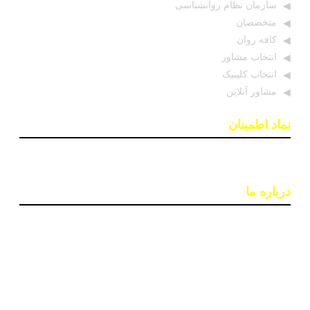
سازمان نظام روانشناسی
متخصصان
کافه روان
انتخاب مشاور
انتخاب کلینیک
مشاور آنلاین
نماد اطمینان
درباره ما
پایگاه اطلاع رسانی «روان درمان» با هدف افزایش آگاهی و
دسترسی به اطلاعات معتبر در حوزه سلامت روان ایجاد شده
است. تیمی از روانشناسان و خبرنگاران در این سایت بروزترین
اخبار، جدبدترین مقالات و مطالب علمی و ابزارهای کاربردی
مانند تست‌های روانشناختی را ارائه می‌دهند تا به بهبود کیفیت