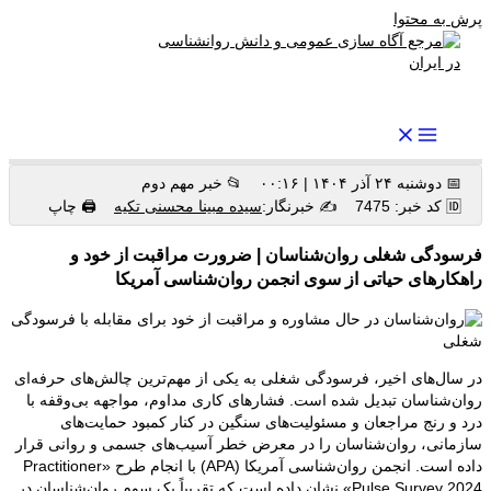
پرش به محتوا
رواندرمان: مرجع برتر اخبار روانشناسی و سلامت روان در ایران
📅 دوشنبه ۲۴ آذر ۱۴۰۴ | ۰۰:۱۶
📂 خبر مهم دوم
🆔 کد خبر: 7475
✍️ خبرنگار:
سیده مبینا محسنی تکیه
🖨 چاپ
فرسودگی شغلی روان‌شناسان | ضرورت مراقبت از خود و
راهکارهای حیاتی از سوی انجمن روان‌شناسی آمریکا
در سال‌های اخیر، فرسودگی شغلی به یکی از مهم‌ترین چالش‌های حرفه‌ای
روان‌شناسان تبدیل شده است. فشارهای کاری مداوم، مواجهه بی‌وقفه با
درد و رنج مراجعان و مسئولیت‌های سنگین در کنار کمبود حمایت‌های
سازمانی، روان‌شناسان را در معرض خطر آسیب‌های جسمی و روانی قرار
داده است. انجمن روان‌شناسی آمریکا (APA) با انجام طرح «Practitioner
Pulse Survey 2024» نشان داده است که تقریباً یک سوم روان‌شناسان در