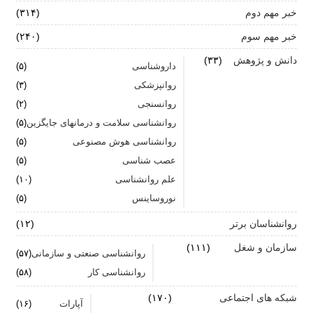
خبر مهم دوم
(۳۱۴)
آیا پرخوری و ریزه خواری ارتباطی با استرس دارد؟
خبر مهم سوم
(۲۴۰)
اضطراب ناگهانی
دانش و پژوهش
(۳۳)
داروشناسی
(۵)
تشدید تر شدن نقرس آیا ارتباطی با استرس و اضطراب
روانپزشکی
(۳)
دارد؟
روانسنجی
(۲)
جنگ اضطراب با مواد خوراکی
روانشناسی سلامت و درمانهای جایگزین
(۵)
روانشناسی هوش مصنوعی
(۵)
اضطراب را برای خود پر رنگ نکنید
عصب شناسی
(۵)
علم روانشناسی
برای بهبود سلامت روان لازم است روزانه از آن مراقبت
(۱۰)
کنیم
نوروساینس
(۵)
روانشناسان برتر
(۱۲)
سازمان و شغل
(۱۱۱)
روانشناسی صنعتی و سازمانی
(۵۷)
روانشناسی کار
(۵۸)
شبکه های اجتماعی
(۱۷۰)
آپارات
(۱۶)