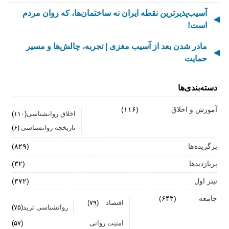
آسیب‌پذیرترین نقطه ایران نه ساختمان‌ها، که روان مردم
است!
مادر شدن بعد از آسیب مغزی | تجربه، چالش‌ها و مسیر
حمایت
از کسالت تا انگیزه | راز جذاب شدن کارهای تکراری
دسته‌بندی‌ها
مهارت اطلاع‌رسانی اخبار بد: راهنمای کامل «AETHC»
آموزش و اخلاق
(۱۱۶)
اخلاق روانشناسی
(۱۱۰)
ترندهای عاشقی ۲۰۲۶ که همه را شوکه می‌کند!
تاریخچه روانشناسی
(۶)
رهبران خاکستری | وقتی خم کردن قوانین، قدرت می‌آورد
برگزیده ها
(۸۲۹)
فناوری‌های نوین جایگزین تجربه انسانی در روان‌شناسی
پربازدیدها
(۳۲)
نیستند
تیتر اول
(۳۷۲)
روان‌شناسی زرد | جاذبه‌ها، چالش‌ها و آسیب‌ها
جامعه
(۶۴۳)
اقتصاد
(۷۹)
روانشناسی ترید
(۷۵)
زمان ترک شغل فرا رسیده است؟ ۷ نشانه که نباید نادیده
امنیت روانی
(۵۷)