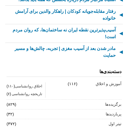
رفتار مقابله‌جویانه کودکان | راهکار والدین برای آرامش
خانواده
آسیب‌پذیرترین نقطه ایران نه ساختمان‌ها، که روان مردم
است!
مادر شدن بعد از آسیب مغزی | تجربه، چالش‌ها و مسیر
حمایت
از کسالت تا انگیزه | راز جذاب شدن کارهای تکراری
دسته‌بندی‌ها
مهارت اطلاع‌رسانی اخبار بد: راهنمای کامل «AETHC»
آموزش و اخلاق
(۱۱۶)
اخلاق روانشناسی
(۱۱۰)
ترندهای عاشقی ۲۰۲۶ که همه را شوکه می‌کند!
تاریخچه روانشناسی
(۶)
رهبران خاکستری | وقتی خم کردن قوانین، قدرت می‌آورد
برگزیده ها
(۸۲۹)
فناوری‌های نوین جایگزین تجربه انسانی در روان‌شناسی
پربازدیدها
(۳۲)
نیستند
تیتر اول
(۳۷۲)