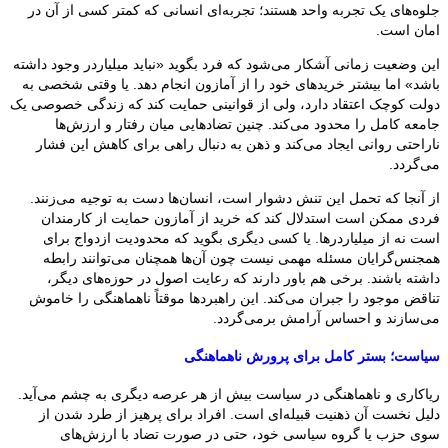
جلوه‌های یک تجربه واحد هستند؛ تجربه‌ای انسانی که کمتر کسی از آن در
امان است.
این وضعیت زمانی آشکار می‌شود که فرد بگوید «نباید میلیاردر وجود داشته
باشد» اما بیشتر خریدهای خود را از آمازون انجام دهد. یا وقتی شخصی به
دولت کوچک اعتقاد دارد، ولی از قوانینی حمایت کند که زندگی خصوصی یک
جامعه کامل را محدود می‌کند. چنین تضادهایی میان رفتار و ارزش‌ها
ناراحتی روانی ایجاد می‌کند و ذهن به دنبال راهی برای کاهش این فشار
می‌گردد.
از آنجا که تحمل این تنش دشوار است، انسان‌ها دست به توجیه می‌زنند.
فردی ممکن است استدلال کند که خرید از آمازون حمایت از کارمندان
است نه از میلیاردرها. یا کسی دیگری بگوید که محدودیت ازدواج برای
همجنس‌گرایان مسئله مهمی نیست چون آن‌ها همچنان می‌توانند رابطه
داشته باشند. برخی هم باور دارند که رعایت اصول در حوزه‌های دیگر،
تناقض موجود را جبران می‌کند. این راهبردها موقتاً ناهماهنگی را خاموش
می‌سازند و احساس آرامش برمی‌گردد.
سیاست؛ بستر کامل برای پرورش ناهماهنگی
ریاکاری و ناهماهنگی در سیاست بیش از هر عرصه دیگری به چشم می‌آید.
دلیل نخست آن ذهنیت قبیله‌ای است. افراد برای پرهیز از طرد شدن از
سوی حزب یا گروه سیاسی خود، حتی در صورت تضاد با ارزش‌های