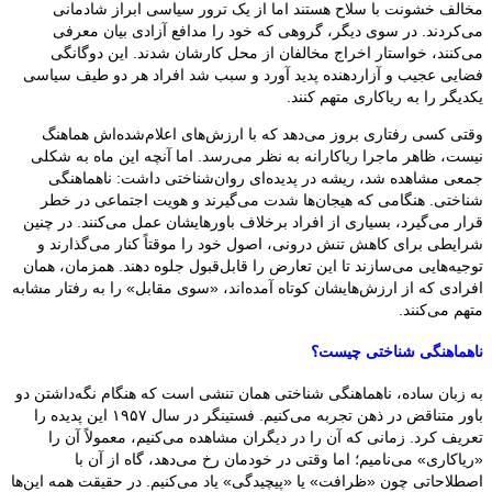
مخالف خشونت با سلاح هستند اما از یک ترور سیاسی ابراز شادمانی
می‌کردند. در سوی دیگر، گروهی که خود را مدافع آزادی بیان معرفی
می‌کنند، خواستار اخراج مخالفان از محل کارشان شدند. این دوگانگی
فضایی عجیب و آزاردهنده پدید آورد و سبب شد افراد هر دو طیف سیاسی
یکدیگر را به ریاکاری متهم کنند.
وقتی کسی رفتاری بروز می‌دهد که با ارزش‌های اعلام‌شده‌اش هماهنگ
نیست، ظاهر ماجرا ریاکارانه به نظر می‌رسد. اما آنچه این ماه به شکلی
جمعی مشاهده شد، ریشه در پدیده‌ای روان‌شناختی داشت: ناهماهنگی
شناختی. هنگامی که هیجان‌ها شدت می‌گیرند و هویت اجتماعی در خطر
قرار می‌گیرد، بسیاری از افراد برخلاف باورهایشان عمل می‌کنند. در چنین
شرایطی برای کاهش تنش درونی، اصول خود را موقتاً کنار می‌گذارند و
توجیه‌هایی می‌سازند تا این تعارض را قابل‌قبول جلوه دهند. همزمان، همان
افرادی که از ارزش‌هایشان کوتاه آمده‌اند، «سوی مقابل» را به رفتار مشابه
متهم می‌کنند.
ناهماهنگی شناختی چیست؟
به زبان ساده، ناهماهنگی شناختی همان تنشی است که هنگام نگه‌داشتن دو
باور متناقض در ذهن تجربه می‌کنیم. فستینگر در سال ۱۹۵۷ این پدیده را
تعریف کرد. زمانی که آن را در دیگران مشاهده می‌کنیم، معمولاً آن را
«ریاکاری» می‌نامیم؛ اما وقتی در خودمان رخ می‌دهد، گاه از آن با
اصطلاحاتی چون «ظرافت» یا «پیچیدگی» یاد می‌کنیم. در حقیقت همه این‌ها