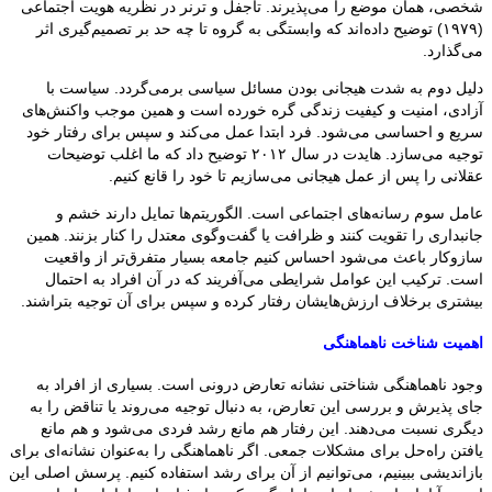
شخصی، همان موضع را می‌پذیرند. تاجفل و ترنر در نظریه هویت اجتماعی
(۱۹۷۹) توضیح داده‌اند که وابستگی به گروه تا چه حد بر تصمیم‌گیری اثر
می‌گذارد.
دلیل دوم به شدت هیجانی بودن مسائل سیاسی برمی‌گردد. سیاست با
آزادی، امنیت و کیفیت زندگی گره خورده است و همین موجب واکنش‌های
سریع و احساسی می‌شود. فرد ابتدا عمل می‌کند و سپس برای رفتار خود
توجیه می‌سازد. هایدت در سال ۲۰۱۲ توضیح داد که ما اغلب توضیحات
عقلانی را پس از عمل هیجانی می‌سازیم تا خود را قانع کنیم.
عامل سوم رسانه‌های اجتماعی است. الگوریتم‌ها تمایل دارند خشم و
جانبداری را تقویت کنند و ظرافت یا گفت‌وگوی معتدل را کنار بزنند. همین
سازوکار باعث می‌شود احساس کنیم جامعه بسیار متفرق‌تر از واقعیت
است. ترکیب این عوامل شرایطی می‌آفریند که در آن افراد به احتمال
بیشتری برخلاف ارزش‌هایشان رفتار کرده و سپس برای آن توجیه بتراشند.
اهمیت شناخت ناهماهنگی
وجود ناهماهنگی شناختی نشانه تعارض درونی است. بسیاری از افراد به
جای پذیرش و بررسی این تعارض، به دنبال توجیه می‌روند یا تناقض را به
دیگری نسبت می‌دهند. این رفتار هم مانع رشد فردی می‌شود و هم مانع
یافتن راه‌حل برای مشکلات جمعی. اگر ناهماهنگی را به‌عنوان نشانه‌ای برای
بازاندیشی ببینیم، می‌توانیم از آن برای رشد استفاده کنیم. پرسش اصلی این