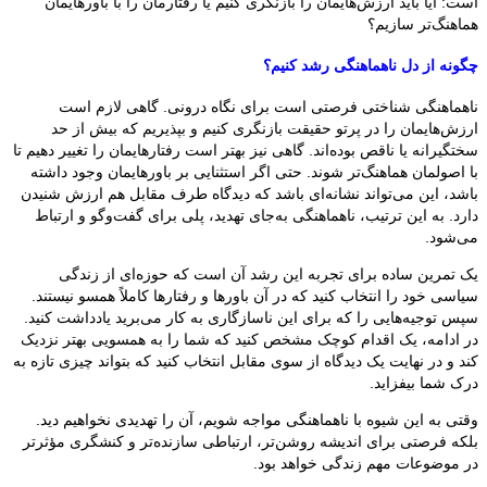
است: آیا باید ارزش‌هایمان را بازنگری کنیم یا رفتارمان را با باورهایمان
هماهنگ‌تر سازیم؟
چگونه از دل ناهماهنگی رشد کنیم؟
ناهماهنگی شناختی فرصتی است برای نگاه درونی. گاهی لازم است
ارزش‌هایمان را در پرتو حقیقت بازنگری کنیم و بپذیریم که بیش از حد
سختگیرانه یا ناقص بوده‌اند. گاهی نیز بهتر است رفتارهایمان را تغییر دهیم تا
با اصولمان هماهنگ‌تر شوند. حتی اگر استثنایی بر باورهایمان وجود داشته
باشد، این می‌تواند نشانه‌ای باشد که دیدگاه طرف مقابل هم ارزش شنیدن
دارد. به این ترتیب، ناهماهنگی به‌جای تهدید، پلی برای گفت‌وگو و ارتباط
می‌شود.
یک تمرین ساده برای تجربه این رشد آن است که حوزه‌ای از زندگی
سیاسی خود را انتخاب کنید که در آن باورها و رفتارها کاملاً همسو نیستند.
سپس توجیه‌هایی را که برای این ناسازگاری به کار می‌برید یادداشت کنید.
در ادامه، یک اقدام کوچک مشخص کنید که شما را به همسویی بهتر نزدیک
کند و در نهایت یک دیدگاه از سوی مقابل انتخاب کنید که بتواند چیزی تازه به
درک شما بیفزاید.
وقتی به این شیوه با ناهماهنگی مواجه شویم، آن را تهدیدی نخواهیم دید.
بلکه فرصتی برای اندیشه روشن‌تر، ارتباطی سازنده‌تر و کنشگری مؤثرتر
در موضوعات مهم زندگی خواهد بود.