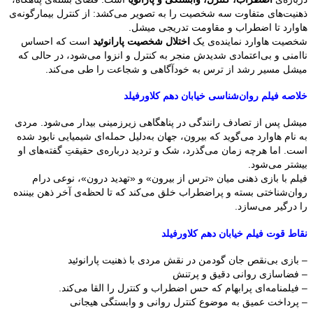
ذهنیت‌های متفاوت سه شخصیت را به تصویر می‌کشد: از کنترل بیمارگونه‌ی
هاوارد تا اضطراب و مقاومت تدریجی میشل.
شخصیت هاوارد نماینده‌ی یک
اختلال شخصیت پارانوئید
است که احساس
ناامنی و بی‌اعتمادی شدیدش منجر به کنترل و انزوا می‌شود، در حالی که
میشل مسیر رشد از ترس به خودآگاهی و شجاعت را طی می‌کند.
خلاصه فیلم روان‌شناسی خیابان دهم کلاورفیلد
میشل پس از تصادف رانندگی در پناهگاهی زیرزمینی بیدار می‌شود. مردی
به نام هاوارد می‌گوید که بیرون، جهان به‌دلیل حمله‌ای شیمیایی نابود شده
است. اما هرچه زمان می‌گذرد، شک و تردید درباره‌ی حقیقتِ گفته‌های او
بیشتر می‌شود.
فیلم با بازی ذهنی میان «ترس از بیرون» و «تهدید درون»، نوعی درام
روان‌شناختی بسته و پراضطراب خلق می‌کند که تا لحظه‌ی آخر ذهن بیننده
را درگیر می‌سازد.
نقاط قوت فیلم خیابان دهم کلاورفیلد
– بازی بی‌نقص جان گودمن در نقش مردی با ذهنیت پارانوئید
– فضاسازی روانی دقیق و پرتنش
– فیلمنامه‌ای پرابهام که حس اضطراب و کنترل را القا می‌کند.
– پرداخت عمیق به موضوع کنترل روانی و وابستگی هیجانی