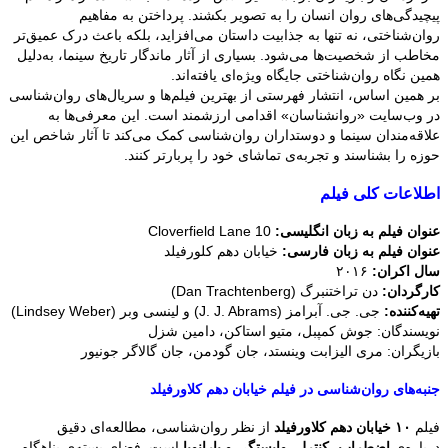
پیچیدگی‌های روان انسان را به تصویر بکشند. پرداختن به مفاهیم
روان‌شناختی، نه تنها به جذابیت داستان می‌افزاید، بلکه باعث درک عمیق‌تر
مخاطب از شخصیت‌ها می‌شود. بسیاری از آثار ماندگار تاریخ سینما، به‌دلیل
همین نگاه روان‌شناختی جایگاه ویژه‌ای یافته‌اند.
بر همین اساس، انتشار فهرستی از بهترین فیلم‌ها و سریال‌های روان‌شناسی
در وب‌سایت «روانشناسان» اقدامی ارزشمند است. این معرفی‌ها به
علاقه‌مندان سینما و دوستداران روان‌شناسی کمک می‌کند تا آثار شاخص این
حوزه را بشناسند و تجربه‌ی تماشای خود را پربارتر کنند.
اطلاعات کلی فیلم
عنوان فیلم به زبان انگلیسی:
10 Cloverfield Lane
عنوان فیلم به زبان فارسی:
خیابان دهم کلورفیلد
سال اکران:
۲۰۱۶
کارگردان:
دن تراختنبرگ (Dan Trachtenberg)
تهیه‌کننده:
جی. جی. آبرامز (J. J. Abrams) و لینسی وبر (Lindsey Weber)
نویسندگان: جوش کمپبل، متیو استاکن، دامین شزل
بازیگران: مری الیزابت وینستد، جان گودمن، جان گالاگر جونیور
جنبه‌های روان‌شناسی در فیلم خیابان دهم کلاورفیلد
فیلم
۱۰ خیابان دهم کلاورفیلد
از نظر روان‌شناسی، مطالعه‌ای دقیق
درباره‌ی
اضطراب، کنترل، وابستگی و پارانویا
است. فضای بسته‌ی پناهگاه،