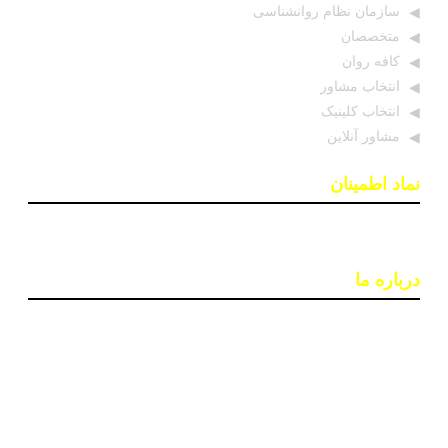
سازمان نظام روانشناسی
متخصصان
کافه روان
انتخاب مشاور
انتخاب کلینیک
مشاور آنلاین
نماد اطمینان
درباره ما
پایگاه اطلاع رسانی «روان درمان» با هدف افزایش آگاهی و
دسترسی به اطلاعات معتبر در حوزه سلامت روان ایجاد شده
است. تیمی از روانشناسان و خبرنگاران در این سایت بروزترین
اخبار، جدبدترین مقالات و مطالب علمی و ابزارهای کاربردی
مانند تست‌های روانشناختی را ارائه می‌دهند تا به بهبود کیفیت