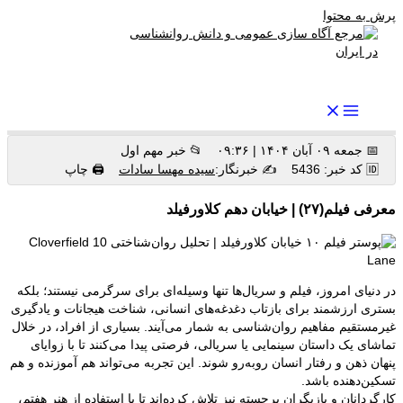
پرش به محتوا
رواندرمان: مرجع برتر اخبار روانشناسی و سلامت روان در ایران
📅 جمعه ۰۹ آبان ۱۴۰۴ | ۰۹:۳۶
📂 خبر مهم اول
🆔 کد خبر: 5436
✍️ خبرنگار:
سیده مهسا سادات
🖨 چاپ
معرفی فیلم(۲۷) | خیابان دهم کلاورفیلد
در دنیای امروز، فیلم و سریال‌ها تنها وسیله‌ای برای سرگرمی نیستند؛ بلکه
بستری ارزشمند برای بازتاب دغدغه‌های انسانی، شناخت هیجانات و یادگیری
غیرمستقیم مفاهیم روان‌شناسی به شمار می‌آیند. بسیاری از افراد، در خلال
تماشای یک داستان سینمایی یا سریالی، فرصتی پیدا می‌کنند تا با زوایای
پنهان ذهن و رفتار انسان روبه‌رو شوند. این تجربه می‌تواند هم آموزنده و هم
تسکین‌دهنده باشد.
کارگردانان و بازیگران برجسته نیز تلاش کرده‌اند تا با استفاده از هنر هفتم،