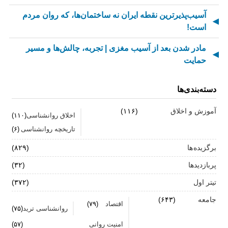
آسیب‌پذیرترین نقطه ایران نه ساختمان‌ها، که روان مردم
است!
مادر شدن بعد از آسیب مغزی | تجربه، چالش‌ها و مسیر
حمایت
از کسالت تا انگیزه | راز جذاب شدن کارهای تکراری
دسته‌بندی‌ها
مهارت اطلاع‌رسانی اخبار بد: راهنمای کامل «AETHC»
آموزش و اخلاق
(۱۱۶)
اخلاق روانشناسی
(۱۱۰)
ترندهای عاشقی ۲۰۲۶ که همه را شوکه می‌کند!
تاریخچه روانشناسی
(۶)
رهبران خاکستری | وقتی خم کردن قوانین، قدرت می‌آورد
برگزیده ها
(۸۲۹)
فناوری‌های نوین جایگزین تجربه انسانی در روان‌شناسی
پربازدیدها
(۳۲)
نیستند
تیتر اول
(۳۷۲)
روان‌شناسی زرد | جاذبه‌ها، چالش‌ها و آسیب‌ها
جامعه
(۶۴۳)
اقتصاد
(۷۹)
روانشناسی ترید
(۷۵)
زمان ترک شغل فرا رسیده است؟ ۷ نشانه که نباید نادیده
امنیت روانی
(۵۷)