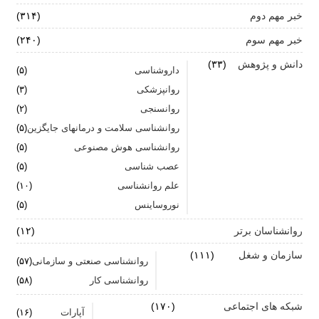
خبر مهم دوم
(۳۱۴)
آیا پرخوری و ریزه خواری ارتباطی با استرس دارد؟
خبر مهم سوم
(۲۴۰)
اضطراب ناگهانی
دانش و پژوهش
(۳۳)
داروشناسی
(۵)
تشدید تر شدن نقرس آیا ارتباطی با استرس و اضطراب
روانپزشکی
(۳)
دارد؟
روانسنجی
(۲)
جنگ اضطراب با مواد خوراکی
روانشناسی سلامت و درمانهای جایگزین
(۵)
روانشناسی هوش مصنوعی
(۵)
اضطراب را برای خود پر رنگ نکنید
عصب شناسی
(۵)
علم روانشناسی
برای بهبود سلامت روان لازم است روزانه از آن مراقبت
(۱۰)
کنیم
نوروساینس
(۵)
روانشناسان برتر
(۱۲)
سازمان و شغل
(۱۱۱)
روانشناسی صنعتی و سازمانی
(۵۷)
روانشناسی کار
(۵۸)
شبکه های اجتماعی
(۱۷۰)
آپارات
(۱۶)