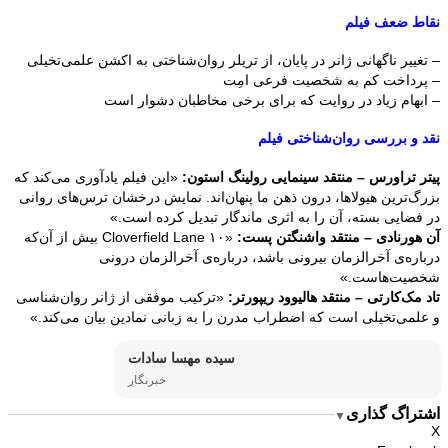
نقاط ضعف فیلم
– تغییر ناگهانی ژانر در پایان، از تریلر روان‌شناختی به اکشن علمی‌تخیلی
– پرداخت کم به شخصیت فرعی امِت
– ابهام زیاد در روایت که برای برخی مخاطبان دشوار است
نقد و بررسی روان‌شناختی فیلم
پیتر تراورس – منتقد سینمایی رولینگ استون:
«این فیلم یادآوری می‌کند که
بزرگ‌ترین هیولاها، درون ذهن ما پنهان‌اند. نمایش درخشان ترس‌های روانی
در فضایی بسته، آن را به اثری ماندگار تبدیل کرده است.»
آن هورنادی – منتقد واشنگتن پست:
«۱۰ Cloverfield Lane بیش از آن‌که
درباره‌ی آخرالزمان بیرونی باشد، درباره‌ی آخرالزمان درونی
شخصیت‌هاست.»
تاد مک‌کارتی – منتقد هالیوود ریپورتر:
«ترکیب موفقی از ژانر روان‌شناسی
و علمی‌تخیلی است که اضطراب مدرن را به زبانی نمادین بیان می‌کند.»
سیده مهسا سادات
خبرنگار
اشتراگ گذاری
▼
X