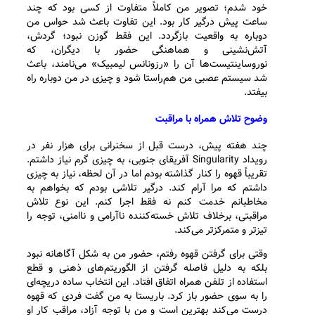
خود شدم؛ تصویر من کاملاً متفاوت از کسی بود که چند
ساعت پیش درگیر کار بود. این تفاوت باعث شد حواس من
دوباره به واقعیت بازگردد. این فقط گوزن نبود؛ گردش،
آتش‌نشینی و هماهنگی حضور با دیگران، که
نوروساینتیست‌ها آن را «رزونانس لیمبیک» می‌نامند، باعث
شد سیستم عصبی من هم‌راستا شود و چیزی در من دوباره راه
بیفتد.
وضوح تلاش همراه با مراقبت
چند هفته پیش، درست قبل از سخنرانی برای هزار نفر در
رویداد Singularity آفریقای جنوبی، به چیزی گرم نیاز داشتم.
تقریباً قهوه را کنار گذاشته بودم اما در آن لحظه، نیاز به چیزی
داشتم که مرا آرام کند. درگیر تلاشی بودم که بخواهم به
مخاطبانم خدمت کنم نه فقط اجرا کنم. این نوع تلاش
مراقبتی، برخلاف تلاش خسته‌کننده ناآرامی و ناامنی، توجه را
تیزتر و متمرکزتر می‌کند.
وقتی برای گرفتن قهوه رفتم، حضور من به شکل آگاهانه نبود
بلکه به دلیل فاصله گرفتن از الگوریتم‌های ذهنی و قطع
استفاده از تلفن همراه اتفاق افتاد. این انتخاب ساده دریچه‌ای
را به سوی حضور باز کرد. باریستا به من گفت فردی که قهوه
درست می‌کند بهترین است و من با توجه آزاد، مراقب کار او