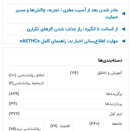
مادر شدن بعد از آسیب مغزی | تجربه، چالش‌ها و مسیر
حمایت
از کسالت تا انگیزه | راز جذاب شدن کارهای تکراری
مهارت اطلاع‌رسانی اخبار بد: راهنمای کامل «AETHC»
ترندهای عاشقی ۲۰۲۶ که همه را شوکه می‌کند!
دسته‌بندی‌ها
رهبران خاکستری | وقتی خم کردن قوانین، قدرت می‌آورد
آموزش و اخلاق
(۱۱۶)
اخلاق روانشناسی
(۱۱۰)
فناوری‌های نوین جایگزین تجربه انسانی در روان‌شناسی
تاریخچه روانشناسی
(۶)
نیستند
برگزیده ها
(۸۲۹)
روان‌شناسی زرد | جاذبه‌ها، چالش‌ها و آسیب‌ها
پربازدیدها
(۳۲)
زمان ترک شغل فرا رسیده است؟ ۷ نشانه که نباید نادیده
تیتر اول
(۳۷۲)
بگیرید
جامعه
(۶۴۰)
اقتصاد
(۷۹)
وقتی فناوری شکست می‌خورد | درس‌های زندگی از قناری
روانشناسی ترید
(۷۵)