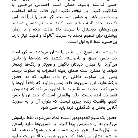
حسی نداشته باشید. ممکن است احساس بی‌حسی یا
شکاکیت کنید. این توقف نکنید؛ این حالت نشانه ضخامت
پوست بین ذهن و حواس شماست. اگر تغییر را فوراً احساس
نکردید، چند ثانیه بیشتر صبر کنید. سیستم عصبی شما به
ورودی‌های دیجیتال با سرعت بالا عادت کرده و به زمان
بیشتری برای تنظیم مجدد به سرعت آنالوگ واقعیت نیاز دارد.
بی‌حسی، فقط لایه اول است.
بدن شما به وضوح این تغییر را نشان می‌دهد. ممکن است
یک نفس عمیق و ناخواسته بکشید که شانه‌ها را پایین
می‌آورد، یا میدان دیدتان ناگهان واضح‌تر و رنگ‌ها زنده‌تر
شوند. یا ممکن است صدای زمینه اضطراب به سکوت برسد.
وقتی این سکوت داخلی رخ داد، بدانید که به حضور
بازگشته‌اید. این تمرین‌ها فقط زمانی موثرند که واقعاً آن‌ها را
حس کنید. تجربه مستقیم به ما یادآوری می‌کند که زنده بودن
فقط یک ایده نیست، بلکه واقعیتی است که باید آن را حس
کنیم. واقعیت زنده چیزی نیست که بتوان آن را به صورت
آنلاین پخش یا کدگذاری کرد؛ باید حس شود.
حضور یک منبع تجدیدپذیر است؛ تمام نمی‌شود، فقط فراموش
می‌کنیم به آن دسترسی پیدا کنیم. این تمرین‌ها شاید پاسخی
به سؤال فلسفی «چرا چیزی هست به جای هیچ؟» ندهند، اما
به شما نشان می‌دهند که چیزی همین حالا درست جلوی