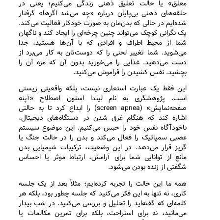
معلق» یا حالت تعلیق ذهنی زندگی می‌کنیم؛ یعنی در
حلقه‌های ذهنی بی‌پایان درباره «چه می‌شد اگرها» گرفتار
شده‌ایم در حالی که بدن‌مان به صورت خودکار فعالیت می‌کند.
یک نگرانی کوچک می‌تواند چنین چرخه‌ای را ایجاد کند و ناگهان
شما از محیط اطراف و افرادی که با آن‌ها هستید، جدا
می‌شوید. شما تغییر لحنی را که دوست‌تان به کار می‌برد از
دست می‌دهید. غذایی را می‌خورید بدون آن که مزه آن را
بچشید. نفس کشیدن را فراموش می‌کنید.
این فقط یک عبارت استعاری نیست، بلکه واقعیتی زیستی
است. پژوهشگری به نام لیندا استون اصطلاح «آپنه
صفحه‌نمایش» (screen apnea) را ابداع کرد تا به حالتی
اشاره کند که هنگام غرق شدن در دستگاه‌های دیجیتال،
ناخودآگاه نفس خود را حبس می‌کنیم. این موضوع سیستم
عصبی سمپاتیک را فعال می‌کند و بدن را در حالت جنگ یا
گریز قرار می‌دهد. در این وضعیت، ترکیبات شیمیایی بدن
مانع از توانایی شما برای آرامش، ارتباط موثر یا احساس
شگفتی از زنده بودن می‌شود.
همه ما این حالت را تجربه کرده‌ایم؛ مثلاً بعد از یک جلسه
کاری، نه تنها به این فکر می‌کنید که جلسه چطور بود، بلکه هر
کلمه‌ای که گفته‌اید را تحلیل و بررسی می‌کنید. در شب بیدار
می‌مانید، نه برای استراحت، بلکه برای تمرین مکالمات یا