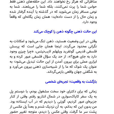
مناظراتی که هرگز رخ نخواهند داد. این حلقه‌های ذهنی فقط
حواس شما را پرت نمی‌کنند، بلکه شما را می‌بلعند. شما به
نوعی مسافر زمان می‌شوید که در گذشته یا آینده گرفتار شده
و زمان حال را از دست داده‌اید؛ همان زمان یگانه‌ای که واقعاً
وجود دارد.
این حالت ذهنی چگونه ذهن را کوچک می‌کند
وقتی در این وضعیت هستید، ذهن تنگ می‌شود و امکانات به
نگرانی محدود می‌گردد. اینجا همان جایی است که پرسش
فلسفی قدیمی گوتفرید ویلهلم لایب‌نیتس، «چرا چیزی وجود
دارد به جای هیچ؟»، از حد یک سؤال فلسفی عبور کرده و به
ابزاری عملی برای بیرون آمدن از این حالت تبدیل می‌شود؛ به
عنوان یک شوک که ما را از شبیه‌سازی ذهنی بیرون می‌آورد و
به شگفتی جهان واقعی بازمی‌گرداند.
بازگشت به واقعیت؛ تجربه‌ای شخصی
زمانی که برای دکترای خود سخت مشغول بودم، با دوستم پل
به یک سفر کایاک‌سواری در شمال انتاریو رفتم. وقتی از کنار
جزیره‌ای عبور کردیم، گوزنی را دیدیم که در آب ایستاده بود.
من بدون این که بدانم، به آن نزدیک شدم و بعداً پل عکسی از
پشت سر ما گرفت. وقتی عکس را دیدم، متوجه تغییر حضور