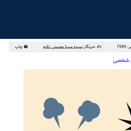
✍️ خبرنگار:
سیده مبینا محسنی تکیه
🖨 چاپ
ای شخصی