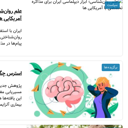
سیاست
علم روان‌ش
آمریکایی ه
ایران با استف
روان‌شناختی 
پیام‌ها در مذ
برگزیده ها
استرس چگون
پژوهش جدیدی
مسیریابی مغز
این یافته‌ها
بیماری آلزایم