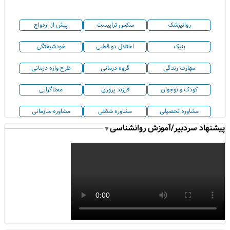
روانپزشک
سکس تراپیست
پیش از ازدواج
پنیک
اختلال دو قطبی
خودشیفتگی
مهارت زندگی
گروه درمانی
طرح واره درمانی
کودک و نوجوان
فرزند پروری
معناگرایی
مشاوره تحصیلی
مشاوره شغلی
مشاوره سازمانی
پیشنهاد سردبیر/آموزش روانشناسی
▼