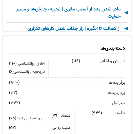
مادر شدن بعد از آسیب مغزی | تجربه، چالش‌ها و مسیر
حمایت
از کسالت تا انگیزه | راز جذاب شدن کارهای تکراری
مهارت اطلاع‌رسانی اخبار بد: راهنمای کامل «AETHC»
دسته‌بندی‌ها
ترندهای عاشقی ۲۰۲۶ که همه را شوکه می‌کند!
آموزش و اخلاق
(۱۱۶)
اخلاق روانشناسی
(۱۱۰)
رهبران خاکستری | وقتی خم کردن قوانین، قدرت می‌آورد
تاریخچه روانشناسی
(۶)
فناوری‌های نوین جایگزین تجربه انسانی در روان‌شناسی
برگزیده ها
(۸۳۰)
نیستند
پربازدیدها
(۳۲)
روان‌شناسی زرد | جاذبه‌ها، چالش‌ها و آسیب‌ها
تیتر اول
(۳۷۲)
زمان ترک شغل فرا رسیده است؟ ۷ نشانه که نباید نادیده
جامعه
(۶۴۶)
اقتصاد
(۷۹)
بگیرید
روانشناسی ترید
(۷۵)
امنیت روانی
(۵۷)
وقتی فناوری شکست می‌خورد | درس‌های زندگی از قناری