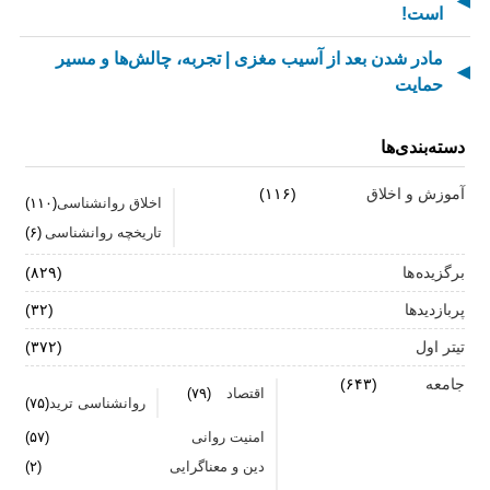
است!
مادر شدن بعد از آسیب مغزی | تجربه، چالش‌ها و مسیر
حمایت
از کسالت تا انگیزه | راز جذاب شدن کارهای تکراری
دسته‌بندی‌ها
مهارت اطلاع‌رسانی اخبار بد: راهنمای کامل «AETHC»
آموزش و اخلاق
(۱۱۶)
اخلاق روانشناسی
(۱۱۰)
ترندهای عاشقی ۲۰۲۶ که همه را شوکه می‌کند!
تاریخچه روانشناسی
(۶)
رهبران خاکستری | وقتی خم کردن قوانین، قدرت می‌آورد
برگزیده ها
(۸۲۹)
فناوری‌های نوین جایگزین تجربه انسانی در روان‌شناسی
پربازدیدها
(۳۲)
نیستند
تیتر اول
(۳۷۲)
روان‌شناسی زرد | جاذبه‌ها، چالش‌ها و آسیب‌ها
جامعه
(۶۴۳)
اقتصاد
(۷۹)
روانشناسی ترید
(۷۵)
زمان ترک شغل فرا رسیده است؟ ۷ نشانه که نباید نادیده
امنیت روانی
(۵۷)
بگیرید
دین و معناگرایی
(۲)