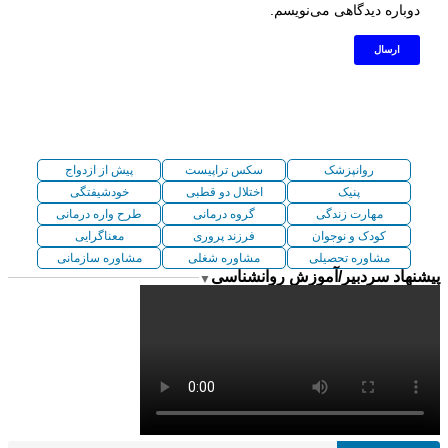
دوباره دیدگاهی می‌نویسم.
روانپزشک
سکس تراپیست
پیش از ازدواج
پنیک
اختلال دو قطبی
خودشیفتگی
مهارت زندگی
گروه درمانی
طرح واره درمانی
کودک و نوجوان
فرزند پروری
معناگرایی
مشاوره تحصیلی
مشاوره شغلی
مشاوره سازمانی
پیشنهاد سردبیر/آموزش روانشناسی
▼