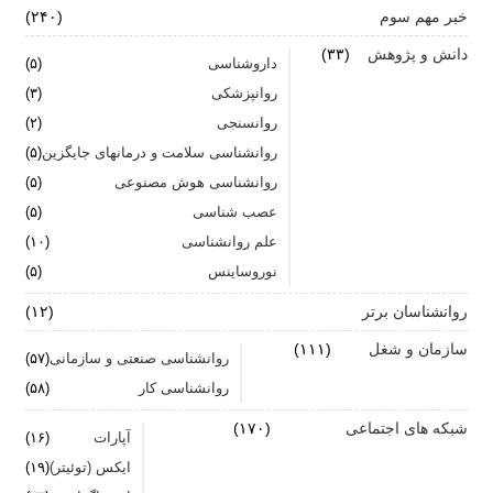
خبر مهم سوم
(۲۴۰)
اضطراب ناگهانی
دانش و پژوهش
(۳۳)
داروشناسی
(۵)
تشدید تر شدن نقرس آیا ارتباطی با استرس و اضطراب
روانپزشکی
(۳)
دارد؟
روانسنجی
(۲)
جنگ اضطراب با مواد خوراکی
روانشناسی سلامت و درمانهای جایگزین
(۵)
روانشناسی هوش مصنوعی
(۵)
اضطراب را برای خود پر رنگ نکنید
عصب شناسی
(۵)
علم روانشناسی
برای بهبود سلامت روان لازم است روزانه از آن مراقبت
(۱۰)
کنیم
نوروساینس
(۵)
روانشناسان برتر
(۱۲)
سازمان و شغل
(۱۱۱)
روانشناسی صنعتی و سازمانی
(۵۷)
روانشناسی کار
(۵۸)
شبکه های اجتماعی
(۱۷۰)
آپارات
(۱۶)
ایکس (توئیتر)
(۱۹)