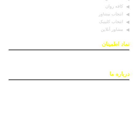
کافه روان
انتخاب مشاور
انتخاب کلینیک
مشاور آنلاین
نماد اطمینان
درباره ما
پایگاه اطلاع رسانی «روان درمان» با هدف افزایش آگاهی و
دسترسی به اطلاعات معتبر در حوزه سلامت روان ایجاد شده
است. تیمی از روانشناسان و خبرنگاران در این سایت بروزترین
اخبار، جدبدترین مقالات و مطالب علمی و ابزارهای کاربردی
مانند تست‌های روانشناختی را ارائه می‌دهند تا به بهبود کیفیت
زندگی و سلامت روان افراد کمک کنند.