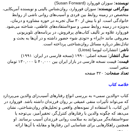
نویسنده:
سوزان فوروارد (Susan Forward)
بیوگرافی نویسنده:
سوزان فوروارد، روان‌شناس بالینی و نویسنده آمریکایی،
متخصص در زمینه روابط بین فردی و آسیب‌های روانی ناشی از روابط
خانوادگی است. او با بیش از ۳۰ سال تجربه در حوزه مشاوره و درمان،
به‌ویژه در زمینه روابط سمی و سوءاستفاده‌های عاطفی، شناخته می‌شود.
فوروارد علاوه بر تألیف کتاب‌های پرفروش، در برنامه‌های تلویزیونی
معروفی مانند «اپرا» و «تودی شو» حضور داشته و در آن‌ها به بحث و
تبادل‌نظر درباره مسائل روان‌شناختی پرداخته است.
ناشر:
انتشارات لیوسا (Liosa)
سال انتشار:
نسخه اصلی: ۱۹۹۰ (نسخه فارسی در ایران: ۱۹۹۱)
قیمت:
قیمت نسخه فارسی در بازار ایران بین ۴۰,۰۰۰ تا ۱۳۰,۰۰۰ تومان
متغیر است.
تعداد صفحات:
۳۲۰ صفحه
خلاصه کتاب
کتاب «والدین سمی» به بررسی انواع رفتارهای آسیب‌زای والدین می‌پردازد
که می‌تواند تأثیرات منفی عمیقی بر روان فرزندان داشته باشد. فوروارد در
این کتاب، با استفاده از نمونه‌های واقعی و تحلیل‌های روان‌شناختی، نشان
می‌دهد که چگونه والدین با رفتارهای کنترل‌گر، تحقیرآمیز، بی‌توجه یا
سوءاستفاده‌گر می‌توانند به سلامت روانی فرزندان آسیب برسانند. او
همچنین راهکارهایی برای شناسایی این رفتارها و مقابله با آن‌ها ارائه
می‌دهد.