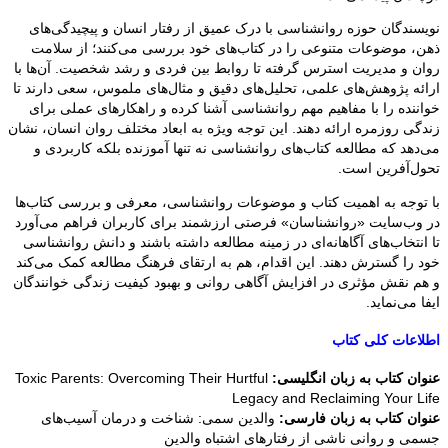
نویسندگان حوزه روانشناسی با درک عمیق از رفتار انسان و پیچیدگی‌های
ذهن، موضوعات متنوعی را در کتاب‌های خود بررسی می‌کنند؛ از سلامت
روان و مدیریت استرس گرفته تا روابط بین فردی و رشد شخصیت. آن‌ها با
ارائه پژوهش‌های علمی، تحلیل‌های دقیق و مثال‌های ملموس، سعی دارند تا
خواننده را با مفاهیم مهم روانشناسی آشنا کرده و راهکارهای عملی برای
زندگی روزمره ارائه دهند. این توجه ویژه به ابعاد مختلف روان انسان، نشان
می‌دهد که مطالعه کتاب‌های روانشناسی نه تنها آموزنده بلکه کاربردی و
تحول‌آفرین است.
با توجه به اهمیت کتاب و موضوعات روانشناسی، معرفی و بررسی کتاب‌ها
در وب‌سایت «روانشناسان» فرصتی ارزشمند برای کاربران فراهم می‌آورد
تا انتخاب‌های آگاهانه‌ای در زمینه مطالعه داشته باشند و دانش روانشناسی
خود را گسترش دهند. این اقدام، هم به ارتقای فرهنگ مطالعه کمک می‌کند
و هم نقش مؤثری در افزایش آگاهی روانی و بهبود کیفیت زندگی خوانندگان
ایفا می‌نماید.
اطلاعات کلی کتاب
عنوان کتاب به زبان انگلیسی:
Toxic Parents: Overcoming Their Hurtful
Legacy and Reclaiming Your Life
عنوان کتاب به زبان فارسی:
والدین سمی: شناخت و درمان آسیب‌های
جسمی و روانی ناشی از رفتارهای اشتباه والدین