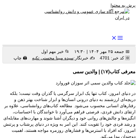
پرش به محتوا
رواندرمان: مرجع برتر اخبار روانشناسی و سلامت روان در ایران
📅 جمعه ۲۵ مهر ۱۴۰۴ | ۱۹:۳۰
📂 خبر مهم اول
🆔 کد خبر: 4701
✍️ خبرنگار:
سیده مبینا محسنی تکیه
🖨 چاپ
معرفی کتاب(۱۷) | والدین سمی
در دنیای امروز، کتاب تنها یک ابزار سرگرمی یا گذران وقت نیست؛ بلکه
دریچه‌ای ارزشمند به دنیای درونی انسان‌ها و ابزار شناخت بهتر ذهن و
رفتارهای انسانی محسوب می‌شود. مطالعه کتاب‌های روانشناسی، علاوه بر
ارتقای دانش فردی، فرصتی فراهم می‌آورد تا خوانندگان با احساسات،
انگیزه‌ها و چالش‌های روانی خود و دیگران آشنا شوند و مهارت‌های مقابله‌ای
و رشد فردی خود را تقویت کنند. این امر به ویژه در دنیای پرشتاب و پرتنش
امروز، که افراد با استرس‌ها و فشارهای روزمره مواجه هستند، اهمیت
دوچندان پیدا می‌کند.