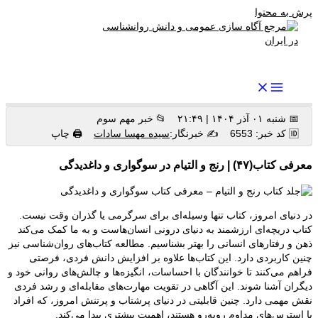
پرش به محتوا
رواندرمان: مرجع برتر اخبار روانشناسی و سلامت روان در ایران
📅 شنبه ۰۱ آذر ۱۴۰۴ | ۲۱:۴۹
📂 خبر مهم سوم
🆔 کد خبر: 6553
✍️ خبرنگار:
سیده مهسا سادات
🖨 چاپ
معرفی کتاب(۴۷) | رنج و التیام در سوگواری و داغدیدگی
در دنیای امروز، کتاب تنها وسیله‌ای برای سرگرمی یا گذران وقت نیست.
کتاب دریچه‌ای ارزشمند به دنیای درونی انسان‌هاست و به ما کمک می‌کند
ذهن و رفتارهای انسانی را بهتر بشناسیم. مطالعه کتاب‌های روان‌شناسی نیز
چنین کاربردی دارد. این کتاب‌ها علاوه بر افزایش دانش فردی، فرصتی
فراهم می‌کنند تا خوانندگان با احساسات، انگیزه‌ها و چالش‌های روانی خود و
دیگران آشنا شوند. این آگاهی در تقویت مهارت‌های مقابله‌ای و رشد فردی
نقش مهمی دارد. چنین قابلیتی در دنیای پرشتاب و پرتنش امروز، که افراد
با استرس‌های مداوم روبه‌رو هستند، اهمیت بیشتری پیدا می‌کند.