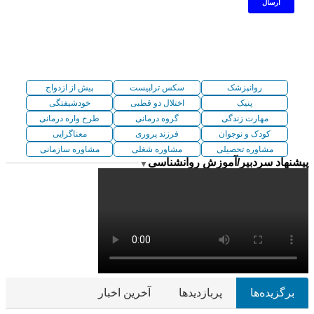
روانپزشک
سکس تراپیست
پیش از ازدواج
پنیک
اختلال دو قطبی
خودشیفتگی
مهارت زندگی
گروه درمانی
طرح واره درمانی
کودک و نوجوان
فرزند پروری
معناگرایی
مشاوره تحصیلی
مشاوره شغلی
مشاوره سازمانی
پیشنهاد سردبیر/آموزش روانشناسی
▼
برگزیده‌ها
پربازدیدها
آخرین اخبار