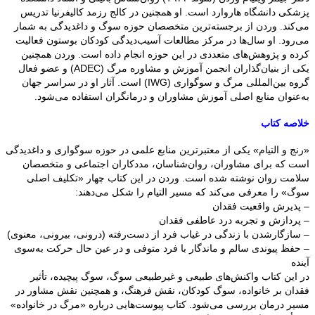
پزشکی دانشگاه هاروارد است. او همچنین در کالج رزمد کالیفرنیا تدریس
می‌کند. وردن از برجسته‌ترین متخصصان حوزه سوگ و داغدیدگی به شمار
می‌رود. او سال‌ها در مرکز مطالعات آسیب‌دیدگی کودکان بوستون فعالیت
کرده و پژوهش‌های متعددی در این حوزه انجام داده است. وردن همچنین
یکی از بنیان‌گذاران انجمن آموزش و مشاوره مرگ (ADEC) و عضو فعال
گروه بین‌المللی مرگ و سوگواری (IWG) است. آثار او در سراسر جهان
به‌عنوان منابع اصلی آموزش مشاوران و درمانگران استفاده می‌شود.
خلاصه کتاب
«رنج و التیام» یکی از معتبرترین منابع علمی در حوزه سوگواری و داغدیدگی
است که برای مشاوران، روان‌شناسان، مددکاران اجتماعی و متخصصان
سلامت روان نوشته شده است. وردن در این کتاب چهار «تکلیف اصلی
سوگ» را معرفی می‌کند که مسیر التیام را شکل می‌دهند:
– پذیرش واقعیت فقدان
– پردازش و تجربه درد عاطفی فقدان
– سازگارشدن با زندگی در غیاب فرد از دست‌رفته (درونی، بیرونی، معنوی)
– حفظ پیوندی سالم و ماندگار با فرد متوفی و در عین حال حرکت به‌سوی
آینده
در این کتاب واکنش‌های طبیعی و غیرطبیعی سوگ، سوگ پیچیده، تأثیر
فقدان بر خانواده، سوگ کودکان، نقش فرهنگ، و همچنین نقش مشاور در
مسیر درمان بررسی می‌شود. کتاب پیوست‌هایی درباره «مرگ در خانواده»