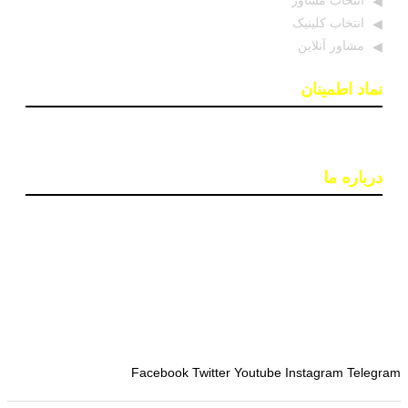
انتخاب مشاور
انتخاب کلینیک
مشاور آنلاین
نماد اطمینان
درباره ما
پایگاه اطلاع رسانی «روان درمان» با هدف افزایش آگاهی و
دسترسی به اطلاعات معتبر در حوزه سلامت روان ایجاد شده
است. تیمی از روانشناسان و خبرنگاران در این سایت بروزترین
اخبار، جدبدترین مقالات و مطالب علمی و ابزارهای کاربردی
مانند تست‌های روانشناختی را ارائه می‌دهند تا به بهبود کیفیت
زندگی و سلامت روان افراد کمک کنند.
Facebook
Twitter
Youtube
Instagram
Telegram