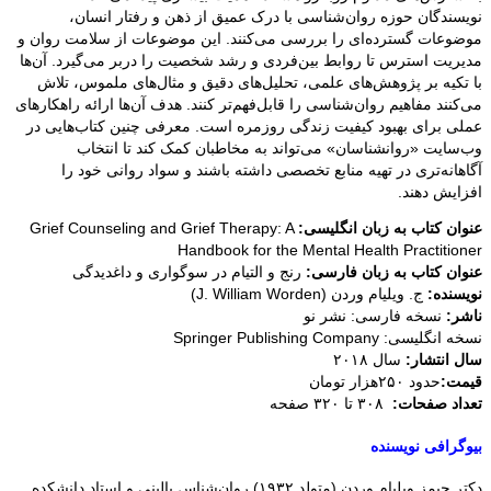
نویسندگان حوزه روان‌شناسی با درک عمیق از ذهن و رفتار انسان،
موضوعات گسترده‌ای را بررسی می‌کنند. این موضوعات از سلامت روان و
مدیریت استرس تا روابط بین‌فردی و رشد شخصیت را دربر می‌گیرد. آن‌ها
با تکیه بر پژوهش‌های علمی، تحلیل‌های دقیق و مثال‌های ملموس، تلاش
می‌کنند مفاهیم روان‌شناسی را قابل‌فهم‌تر کنند. هدف آن‌ها ارائه راهکارهای
عملی برای بهبود کیفیت زندگی روزمره است. معرفی چنین کتاب‌هایی در
وب‌سایت «روانشناسان» می‌تواند به مخاطبان کمک کند تا انتخاب
آگاهانه‌تری در تهیه منابع تخصصی داشته باشند و سواد روانی خود را
افزایش دهند.
عنوان کتاب به زبان انگلیسی:
Grief Counseling and Grief Therapy: A
Handbook for the Mental Health Practitioner
عنوان کتاب به زبان فارسی:
رنج و التیام در سوگواری و داغدیدگی
نویسنده:
ج. ویلیام وردن (J. William Worden)
ناشر:
نسخه فارسی: نشر نو
نسخه انگلیسی: Springer Publishing Company
سال انتشار:
سال ۲۰۱۸
قیمت:
حدود ۲۵۰هزار تومان
تعداد صفحات:
۳۰۸ تا ۳۲۰ صفحه
بیوگرافی نویسنده
دکتر جیمز ویلیام وردن (متولد ۱۹۳۲) روان‌شناس بالینی و استاد دانشکده