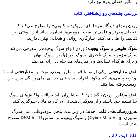
و «تأثیر فقدان پدر» نیز دارد.
بررسی جنبه‌های روان‌شناختی کتاب
وردن به‌جای دیدگاه مرحله‌ای، رویکرد «تکلیفی» را مطرح می‌کند که
انعطاف‌پذیرتر و علمی‌تر است. پژوهش‌ها نشان داده‌اند افراد وقتی این
تکالیف را طی می‌کنند، سازگاری روانی و هیجانی بهتری دارند.
سوگ طبیعی و سوگ پیچیده:
وردن انواع سوگ پیچیده را معرفی می‌کند:
سوگ مزمن، سوگ تأخیری، سوگ اغراق‌آمیز، سوگ پنهان
و برای هرکدام نشانه‌ها و راهبردهای مداخله‌ای ارائه می‌دهد.
نقش معنابخشی:
یکی از نقاط قوت نظریه وردن، توجه به
معنابخشی
است؛
او توضیح می‌دهد که چگونه افراد باید معنای جدیدی برای زندگی بدون فرد
ازدست‌رفته پیدا کنند.
نقش مشاور:
وردن تأکید دارد که مشاوران باید مراقب واکنش‌های سوگ
حل‌نشده خود باشند و از سوگیری هیجانی در کار درمانی جلوگیری کنند.
به‌روزرسانی‌های علمی جدید:
در ویراست پنجم، موضوعاتی مثل سوگ
سایبری (Cyber Mourning) و سوگ پیچیده بر اساس DSM-5-TR مطرح
شده است.
نقاط قوت کتاب