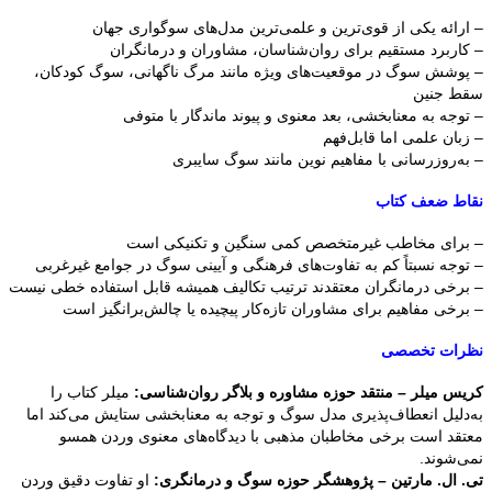
– ارائه یکی از قوی‌ترین و علمی‌ترین مدل‌های سوگواری جهان
– کاربرد مستقیم برای روان‌شناسان، مشاوران و درمانگران
– پوشش سوگ در موقعیت‌های ویژه مانند مرگ ناگهانی، سوگ کودکان،
سقط جنین
– توجه به معنابخشی، بعد معنوی و پیوند ماندگار با متوفی
– زبان علمی اما قابل‌فهم
– به‌روزرسانی با مفاهیم نوین مانند سوگ سایبری
نقاط ضعف کتاب
– برای مخاطب غیرمتخصص کمی سنگین و تکنیکی است
– توجه نسبتاً کم به تفاوت‌های فرهنگی و آیینی سوگ در جوامع غیرغربی
– برخی درمانگران معتقدند ترتیب تکالیف همیشه قابل استفاده خطی نیست
– برخی مفاهیم برای مشاوران تازه‌کار پیچیده یا چالش‌برانگیز است
نظرات تخصصی
کریس میلر – منتقد حوزه مشاوره و بلاگر روان‌شناسی:
میلر کتاب را
به‌دلیل انعطاف‌پذیری مدل سوگ و توجه به معنابخشی ستایش می‌کند اما
معتقد است برخی مخاطبان مذهبی با دیدگاه‌های معنوی وردن همسو
نمی‌شوند.
تی. ال. مارتین – پژوهشگر حوزه سوگ و درمانگری:
او تفاوت دقیق وردن