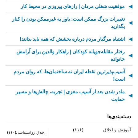
موفقیت شغلی مردان | رازهای پیروزی در محیط کار
تغییرات بزرگ ممکن است: باور به غیرممکن بودن را کنار
بگذارید
اشتباه مرگبار مردم درباره بخشش که همه باید بدانند!
رفتار مقابله‌جویانه کودکان | راهکار والدین برای آرامش
خانواده
آسیب‌پذیرترین نقطه ایران نه ساختمان‌ها، که روان مردم
است!
مادر شدن بعد از آسیب مغزی | تجربه، چالش‌ها و مسیر
حمایت
از کسالت تا انگیزه | راز جذاب شدن کارهای تکراری
دسته‌بندی‌ها
مهارت اطلاع‌رسانی اخبار بد: راهنمای کامل «AETHC»
آموزش و اخلاق
(۱۱۶)
اخلاق روانشناسی
(۱۱۰)
ترندهای عاشقی ۲۰۲۶ که همه را شوکه می‌کند!