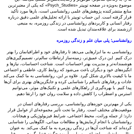
موضوع به‌ویژه در صفحه توییتر «Psych_Studies» که یکی از معتبرترین
منابع منتشرکننده پژوهش‌های علمی روانشناسی است، بارها مورد تأکید
قرار گرفته است. این حساب توییتر با ارائه تحلیل‌های علمی دقیق درباره
رفتار انسانی و کاربردهای روانشناسی در زندگی روزمره، به منبعی
ارزشمند برای علاقه‌مندان تبدیل شده است.
روانشناسی؛ پلی میان علم و زندگی روزمره
روانشناسی به ما ابزارهایی می‌دهد تا رفتارهای خود و اطرافیانمان را بهتر
درک کنیم. این درک عمیق‌تر، زمینه‌ساز ارتباطات سالم‌تر، تصمیم‌گیری‌های
هوشمندانه‌تر و مدیریت بهتر احساسات است. شناخت احساسات، نیازها و
انگیزه‌های خود و دیگران باعث می‌شود که روابط کاری، عاطفی و اجتماعی
ما با کیفیت بالاتری شکل گیرد. علاوه بر این، روانشناسی به ما کمک می‌کند
عادات و رفتارهای ناسالم را شناسایی کرده و جایگزین‌های بهتری برای آن‌ها
پیدا کنیم. با بهره‌گیری از راهکارهای علمی و تکنیک‌های موثر، می‌توانیم
استرس و اضطراب را کاهش داده و سلامت روان خود را ارتقا دهیم.
یکی از مهم‌ترین حوزه‌های روانشناسی، بررسی رفتارهای انسان در
موقعیت‌های مختلف است. رفتار ما تحت تأثیر مجموعه‌ای از عوامل قرار
دارد؛ از جمله وراثت، محیط اجتماعی، شرایط فیزیولوژیکی و هیجانات.
روانشناسان با انجام آزمایش‌ها و مطالعات میدانی، الگوهایی را شناسایی
کرده‌اند که شناخت آن‌ها در زندگی روزمره به ما کمک می‌کند. به عنوان
مثال، روانشناسی اجتماعی به ما می‌آموزد چگونه فشار گروهی بر رفتار