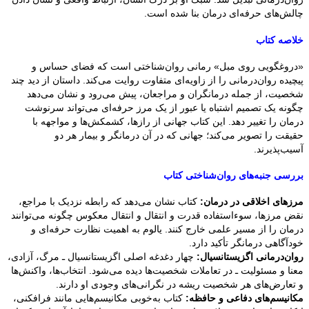
چالش‌های حرفه‌ای درمان بنا شده است.
خلاصه کتاب
«دروغگویی روی مبل» رمانی روان‌شناختی است که فضای حساس و
پیچیده روان‌درمانی را از زاویه‌ای متفاوت روایت می‌کند. داستان از دید چند
شخصیت، از جمله درمانگران و مراجعان، پیش می‌رود و نشان می‌دهد
چگونه یک تصمیم اشتباه یا عبور از یک مرز حرفه‌ای می‌تواند سرنوشت
درمان را تغییر دهد. این کتاب جهانی از رازها، کشمکش‌ها و مواجهه با
حقیقت را تصویر می‌کند؛ جهانی که در آن درمانگر و بیمار هر دو
آسیب‌پذیرند.
بررسی جنبه‌های روان‌شناختی کتاب
مرزهای اخلاقی در درمان:
کتاب نشان می‌دهد که رابطه نزدیک با مراجع،
نقض مرزها، سوءاستفاده قدرت و انتقال و انتقال معکوس چگونه می‌توانند
درمان را از مسیر علمی خارج کنند. یالوم به اهمیت نظارت حرفه‌ای و
خودآگاهی درمانگر تأکید دارد.
روان‌درمانی اگزیستانسیال:
چهار دغدغه اصلی اگزیستانسیال ـ مرگ، آزادی،
معنا و مسئولیت ـ در تعاملات شخصیت‌ها دیده می‌شود. انتخاب‌ها، واکنش‌ها
و تعارض‌های هر شخصیت ریشه در نگرانی‌های وجودی او دارند.
مکانیسم‌های دفاعی و حافظه:
کتاب به‌خوبی مکانیسم‌هایی مانند فرافکنی،