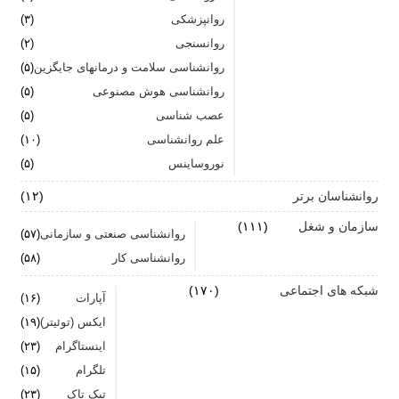
تشدید تر شدن نقرس آیا ارتباطی با استرس و اضطراب
روانپزشکی
(۳)
دارد؟
روانسنجی
(۲)
جنگ اضطراب با مواد خوراکی
روانشناسی سلامت و درمانهای جایگزین
(۵)
روانشناسی هوش مصنوعی
(۵)
اضطراب را برای خود پر رنگ نکنید
عصب شناسی
(۵)
علم روانشناسی
برای بهبود سلامت روان لازم است روزانه از آن مراقبت
(۱۰)
کنیم
نوروساینس
(۵)
روانشناسان برتر
(۱۲)
سازمان و شغل
(۱۱۱)
روانشناسی صنعتی و سازمانی
(۵۷)
روانشناسی کار
(۵۸)
شبکه های اجتماعی
(۱۷۰)
آپارات
(۱۶)
ایکس (توئیتر)
(۱۹)
اینستاگرام
(۲۳)
تلگرام
(۱۵)
تیک تاک
(۲۳)