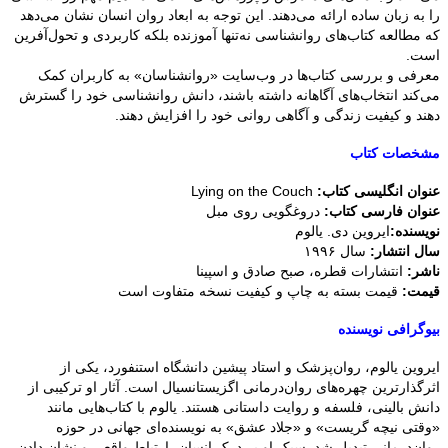
را به زبان ساده ارائه می‌دهند. این توجه به ابعاد روان انسان نشان می‌دهد
که مطالعه کتاب‌های روانشناسی نه‌تنها آموزنده بلکه کاربردی و تحول‌آفرین
است.
معرفی و بررسی کتاب‌ها در وب‌سایت «روانشناسان» به کاربران کمک
می‌کند انتخاب‌های آگاهانه داشته باشند، دانش روانشناسی خود را گسترش
دهند و کیفیت زندگی و آگاهی روانی خود را افزایش دهند.
مشخصات کتاب
عنوان انگلیسی کتاب:
Lying on the Couch
عنوان فارسی کتاب:
دروغگویی روی مبل
نویسنده:
ایروین دی. یالوم
سال انتشار:
سال ۱۹۹۶
ناشر:
انتشارات قطره، صبح صادق و اسپینا
قیمت:
قیمت بسته به چاپ و کیفیت نسخه متفاوت است
بیوگرافی نویسنده
ایروین یالوم، روان‌پزشک و استاد پیشین دانشگاه استنفورد، یکی از
اثرگذارترین چهره‌های روان‌درمانی اگزیستانسیال است. آثار او ترکیبی از
دانش بالینی، فلسفه و روایت داستانی هستند. یالوم با کتاب‌هایی مانند
«وقتی نیچه گریست» و «جلاد عشق» به نویسنده‌ای جهانی در حوزه
روان‌درمانی تبدیل شد. سبک او بر درک انسان، ارتباط واقعی و نشان دادن