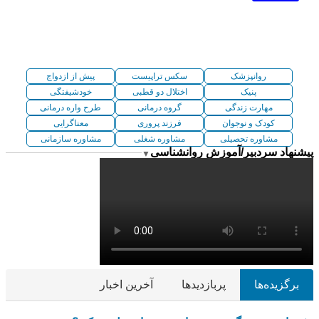
روانپزشک
سکس تراپیست
پیش از ازدواج
پنیک
اختلال دو قطبی
خودشیفتگی
مهارت زندگی
گروه درمانی
طرح واره درمانی
کودک و نوجوان
فرزند پروری
معناگرایی
مشاوره تحصیلی
مشاوره شغلی
مشاوره سازمانی
پیشنهاد سردبیر/آموزش روانشناسی
▼
برگزیده‌ها
پربازدیدها
آخرین اخبار