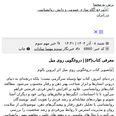
پرش به محتوا
رواندرمان: مرجع برتر اخبار روانشناسی و سلامت روان در ایران
📅 شنبه ۰۸ آذر ۱۴۰۴ | ۱۴:۴۱
📂 خبر مهم سوم
🆔 کد خبر: 6860
✍️ خبرنگار:
سیده مهسا سادات
🖨 چاپ
معرفی کتاب(۵۳) | دروغگویی روی مبل
در دنیای امروز، کتاب تنها وسیله سرگرمی نیست؛ بلکه دریچه‌ای به دنیای
درونی انسان‌ها و ابزار شناخت بهتر ذهن و رفتار محسوب می‌شود. مطالعه
کتاب‌های روانشناسی، علاوه بر افزایش دانش فردی، فرصتی فراهم
می‌آورد تا با احساسات، انگیزه‌ها و چالش‌های روانی خود و دیگران آشنا
شویم و مهارت‌های مقابله‌ای و رشد فردی را تقویت کنیم. نویسندگان
روانشناسی با تحلیل دقیق رفتار و پیچیدگی‌های ذهن، موضوعاتی از سلامت
روان و مدیریت استرس تا روابط بین‌فردی و رشد شخصیت را بررسی
می‌کنند و با مثال‌های ملموس و پژوهش‌های علمی، مفاهیم مهم روانشناسی