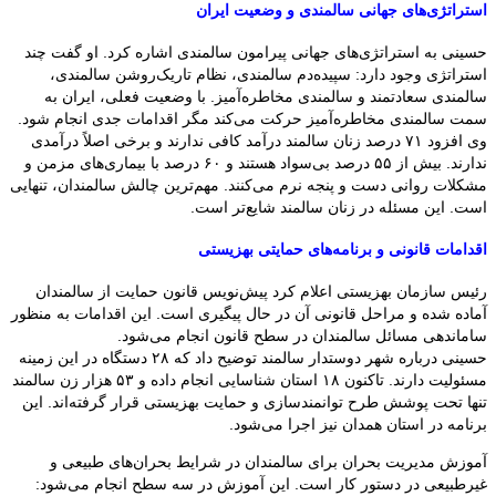
استراتژی‌های جهانی سالمندی و وضعیت ایران
حسینی به استراتژی‌های جهانی پیرامون سالمندی اشاره کرد. او گفت چند
استراتژی وجود دارد: سپیده‌دم سالمندی، نظام تاریک‌روشن سالمندی،
سالمندی سعادتمند و سالمندی مخاطره‌آمیز. با وضعیت فعلی، ایران به
سمت سالمندی مخاطره‌آمیز حرکت می‌کند مگر اقدامات جدی انجام شود.
وی افزود ۷۱ درصد زنان سالمند درآمد کافی ندارند و برخی اصلاً درآمدی
ندارند. بیش از ۵۵ درصد بی‌سواد هستند و ۶۰ درصد با بیماری‌های مزمن و
مشکلات روانی دست و پنجه نرم می‌کنند. مهم‌ترین چالش سالمندان، تنهایی
است. این مسئله در زنان سالمند شایع‌تر است.
اقدامات قانونی و برنامه‌های حمایتی بهزیستی
رئیس سازمان بهزیستی اعلام کرد پیش‌نویس قانون حمایت از سالمندان
آماده شده و مراحل قانونی آن در حال پیگیری است. این اقدامات به منظور
ساماندهی مسائل سالمندان در سطح قانون انجام می‌شود.
حسینی درباره شهر دوستدار سالمند توضیح داد که ۲۸ دستگاه در این زمینه
مسئولیت دارند. تاکنون ۱۸ استان شناسایی انجام داده و ۵۳ هزار زن سالمند
تنها تحت پوشش طرح توانمندسازی و حمایت بهزیستی قرار گرفته‌اند. این
برنامه در استان همدان نیز اجرا می‌شود.
آموزش مدیریت بحران برای سالمندان در شرایط بحران‌های طبیعی و
غیرطبیعی در دستور کار است. این آموزش در سه سطح انجام می‌شود: