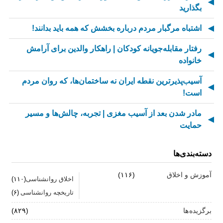
بگذارید
اشتباه مرگبار مردم درباره بخشش که همه باید بدانند!
رفتار مقابله‌جویانه کودکان | راهکار والدین برای آرامش
خانواده
آسیب‌پذیرترین نقطه ایران نه ساختمان‌ها، که روان مردم
است!
مادر شدن بعد از آسیب مغزی | تجربه، چالش‌ها و مسیر
حمایت
از کسالت تا انگیزه | راز جذاب شدن کارهای تکراری
دسته‌بندی‌ها
مهارت اطلاع‌رسانی اخبار بد: راهنمای کامل «AETHC»
آموزش و اخلاق
(۱۱۶)
اخلاق روانشناسی
(۱۱۰)
ترندهای عاشقی ۲۰۲۶ که همه را شوکه می‌کند!
تاریخچه روانشناسی
(۶)
رهبران خاکستری | وقتی خم کردن قوانین، قدرت می‌آورد
برگزیده ها
(۸۲۹)