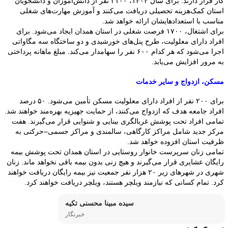
کار قرار دارند. برای سال ۱۴۰۴، ۳۱۰۰ نفر از دانش‌آموزان و دانشجویان
استان کمک‌هزینه تحصیلی دریافت می‌کنند و آموزش مهارت‌های شغلی
مناسب با استعدادهایشان ارائه خواهد شد.
برای اشتغال، ۱۷۰۰ فرصت شغلی در استان همدان ایجاد می‌شود. برای
افراد دارای معلولیت، طرح پنل‌های خورشیدی و دو ساختگاه سه مگاواتی
اجرا می‌شود که هر کدام ۶۰۰ نفر را سهامدار می‌کند. مبلغ ماهانه پرداختی
به مرور افزایش می‌یابد.
مسکن، ازدواج و سایر خدمات
برای ۲۰۰ نفر از افراد دارای معلولیت مسکن تأمین می‌شود. ۵۰ درصد
افراد جامعه هدف که ازدواج می‌کنند، از حمایت جهیزیه بهره‌مند خواهند شد.
تمامی افراد تحت پوشش غربالگری بینایی و شنوایی قرار می‌گیرند. هفت
مرکز جدید شامل مراکز کارگاهی، سالمندی و مراکز جسمی–حرکتی به
ظرفیت استان افزوده خواهد شد.
تمامی زنان سرپرست خانوار روستایی در استان همدان تحت پوشش بیمه
رایگان عشایری قرار می‌گیرند و هیچ زنی بدون بیمه باقی نخواهد ماند. زنان
شهری در شهرهای زیر ۲۰ هزار نفر جمعیت نیز بیمه رایگان دریافت خواهند
کرد. تمام کسانی که نیازمند ویلچر هستند، ویلچر دریافت خواهند کرد.
سیده مبینا محسنی تکیه
خبرنگار