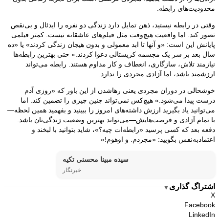
محدودیت‌های رابطه.
وقتی در رابطه نیستید، ذهن تمایل دارد زندگی دو نفره را ایدئال و بی‌نقص
تصور کند. اما واقعیت هیچ‌وقت مثل فیلم‌های عاشقانه نیست. کمتر فیلمی
پایانش این است: «و آنها تا ابد معمولی و بدون هیجان زندگی کردند» یا «ده
سال بعد بر سر یک مجسمه کریستالی دعوا کردند.» حتی بهترین رابطه‌ها
نیازمند تلاش، سازگاری، انعطاف و کار مداوم هستند. رابطه می‌تواند
ارزشمند باشد، اما آزادی مجردی را ندارد.
خوشحالی در دوران مجردی یعنی رهاشدن از این باور که «روزی آدم
درست پیدا می‌شود.» هیچ‌کس نمی‌تواند چنین چیزی را تضمین کند. اما
می‌توانید یاد بگیرید ارزش داشته‌های امروز را ببینید و بفهمید همین لحظه—
با تمام آزادی و فرصت‌هایش—می‌تواند بهترین وضعیت زندگی‌تان باشد.
دفعه بعد که کسی پرسید «رابطه‌ات چیه؟»، شاید بتوانید با لبخند و
اعتمادبه‌نفس بگویید: «مجردم. و اوهوم!»
سیده مبینا محسنی تکیه
خبرنگار
اشتراگ گذاری
▼
X
Facebook
LinkedIn