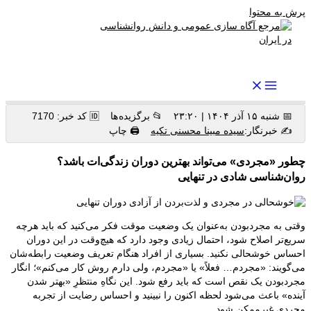
پرش به محتوا
رواندرمان: مرجع برتر اخبار روانشناسی و سلامت روان در ایران
📅 شنبه ۱۵ آذر ۱۴۰۴ | ۲۳:۲۰
📂 برگزیده ها
🆔 کد خبر: 7170
✍️ خبرنگار:
سیده مبینا محسنی تکیه
🖨 چاپ
چطور «مجردی» می‌تواند بهترین دوران زندگی‌ات باشد؟
روان‌شناسی شادی در تنهایی
وقتی به مجردبودن به‌عنوان یک وضعیت موقت فکر می‌کنید که باید هرچه
سریع‌تر اصلاح شود، احتمال زیادی وجود دارد که هیچ‌وقت در این دوران
احساس خوشحالی نکنید. بسیاری از افراد هنگام تعریف وضعیت رابطه‌شان
می‌گویند: «مجردم… فعلاً» یا «مجردم، ولی دارم روش کار می‌کنم»؛ انگار
مجردبودن یک نقص است که باید رفع شود. این نگاهِ منتظرِ «بهتر شدن
آینده» باعث می‌شود لحظه اکنون را نبینید و احساس رضایت از تجربه
مجردی غیرممکن شود.