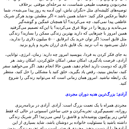
مجردبودن وضعیت طبیعی شماست، نه مرحله‌ای موقتی. برخلاف
توصیه‌های کلیشه‌ای مثل «نگران نباش، اون آدمه یه روز پیدا می‌شه»، شما
دقیقاً برعکس فکر کنید: «شاید همین باشد.» اگر مطمئن بودید هرگز شریک
عاطفی پیدا نمی‌کنید، چه می‌کردید؟ آیا همچنان غمگین و گوشه‌گیر
می‌ماندید و روزها را در نوتلا غرق می‌کردید؟ یا این‌که تصمیم می‌گرفتید
همین امروز با چیزهایی که دارید بهترین زندگی ممکن را بسازید؟ زندگی
مثل قایق است؛ اگر توان خرید یک ابرقایق ۵۰۰ میلیون دلاری را ندارید،
دلیل نمی‌شود به آب نزنید. یک قایق بادی ارزان بخرید و پارو بزنید.
به جای فکر کردن به فردا، بنویسید امروز چه دارید: زمان، انرژی، توانایی،
آزادی، فرصت یادگیری، امکان سفر، امکان خلق‌کردن، امکان رشد. هر
کاری که دوست دارید انجام دهید، همین حالا انجام دهید. اگر می‌خواهید سفر
کنید، نمایش ببینید، رقص یاد بگیرید، خلق کنید یا مشکلی را حل کنید، منتظر
یک رابطه نباشید. امروز همان زمانی است که می‌توانید زندگی را شروع
کنید.
آزادی؛ بزرگ‌ترین هدیه دوران مجردی
مجردی همراه با یک نعمت بزرگ است: آزادی. آزادی در برنامه‌ریزی
روزانه، تصمیم‌گیری، تجربه‌کردن و حتی ساختن اسموتی در حالی که فقط
لباس زیر پوکِمون پوشیده‌اید و قاشق را لیس می‌زنید! اگر شریک زندگی
داشته باشید یا مسئولیت خانواده بر دوشتان باشد، شاید بسیاری از این
آزادی‌ها را از دست بدهید. مجردی فرصتی است برای تجربه زندگی بدون