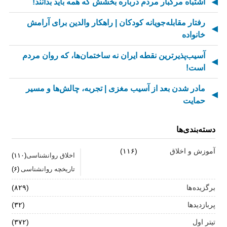
اشتباه مرگبار مردم درباره بخشش که همه باید بدانند!
رفتار مقابله‌جویانه کودکان | راهکار والدین برای آرامش
خانواده
آسیب‌پذیرترین نقطه ایران نه ساختمان‌ها، که روان مردم
است!
مادر شدن بعد از آسیب مغزی | تجربه، چالش‌ها و مسیر
حمایت
از کسالت تا انگیزه | راز جذاب شدن کارهای تکراری
دسته‌بندی‌ها
مهارت اطلاع‌رسانی اخبار بد: راهنمای کامل «AETHC»
آموزش و اخلاق
(۱۱۶)
اخلاق روانشناسی
(۱۱۰)
ترندهای عاشقی ۲۰۲۶ که همه را شوکه می‌کند!
تاریخچه روانشناسی
(۶)
رهبران خاکستری | وقتی خم کردن قوانین، قدرت می‌آورد
برگزیده ها
(۸۲۹)
فناوری‌های نوین جایگزین تجربه انسانی در روان‌شناسی
پربازدیدها
(۳۲)
نیستند
تیتر اول
(۳۷۲)