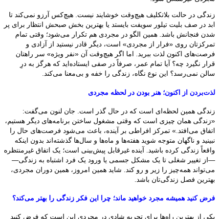
زندگی در حالت بلاتکلیف هیچ‌وقت خوشایند نیست. هیچ‌کس آرزو نمی‌کند تا
ابد در صف بلیت تیلور سویفت بایستد یا بهترین بخش صبحش انتظار برای پر
شدن فنجانش باشد. همین الگو در مجردی هم تکرار می‌شود؛ وقتی تمام
تمرکزتان روی «فرار از مجردی» است، دیگر قادر نیستید از آزادی و
فرصت‌های اکنون لذت ببرید. اما اگر هیچ‌وقت آن «نفر ویژه» سر راهتان
قرار نگیرد چه؟ آیا تمام عمر، صرفاً در صفی ایستاده‌اید که هرگز به درِ
سالن نمی‌رسد؟ این نوع نگاه، زندگی را خفه و بی‌معنا می‌کند.
لذت‌بردن از اکنون؛ هنر بودن در لحظه مجردی
زندگی همین لحظه‌ای است که در حال گذر است. جان لنون می‌گفت:
«زندگی همان چیزی است که وقتی مشغول ساختن برنامه‌های دیگر هستیم،
اتفاق می‌افتد.» تمرکز افراطی بر آینده، باعث می‌شود فرصت‌های حال را
نبینید و ناگهان متوجه شوید هفته‌ها و ماه‌ها و سال‌ها گذشته‌اند بدون اینکه
واقعاً زندگی کرده باشید. آینده غیرقابل پیش‌بینی است؛ یک اتفاق غیرمنتظره
—از تغییر شغلی تا یک مشکل جسمی یا ورود یک فرد اشتباه به زندگی—
می‌تواند همه‌چیز را زیر و رو کند. شاید همین امروز، همین دوران مجردی،
بهترین فصل زندگی‌تان باشد.
فرض کنید همیشه مجرد خواهید ماند؛ چرا این فکر زندگی را بهتر می‌کند؟
یکی از بهترین راه‌ها برای تجربه شادی در مجردی این است که فرض کنید