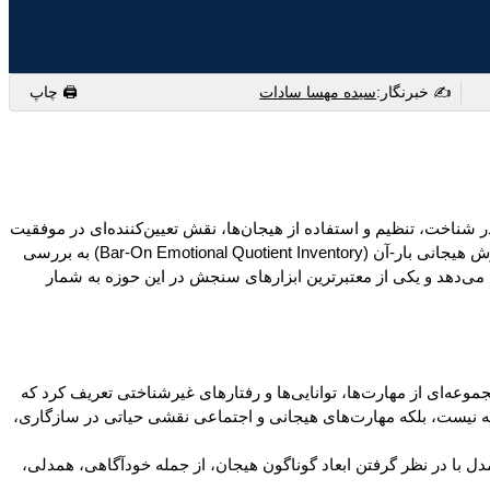
✍️ خبرنگار:
سیده مهسا سادات
🖨 چاپ
 شناخت، تنظیم و استفاده از هیجان‌ها، نقش تعیین‌کننده‌ای در موفقیت
فردی، کیفیت روابط اجتماعی و سلامت روان دارد. برخلاف آزمون‌های سنتی هوش شناختی که تنها توانایی ذهنی و تحلیلی را می‌سنجند، آزمون هوش هیجانی بار-آن (Bar-On Emotional Quotient Inventory) به بررسی
می‌دهد و یکی از معتبرترین ابزارهای سنجش در این حوزه به شمار
ی را مجموعه‌ای از مهارت‌ها، توانایی‌ها و رفتارهای غیرشناختی تعریف کرد که
ته نیست، بلکه مهارت‌های هیجانی و اجتماعی نقشی حیاتی در سازگاری،
 پیدا کرد. این مدل با در نظر گرفتن ابعاد گوناگون هیجان، از جمله خودآگاهی، همدلی،