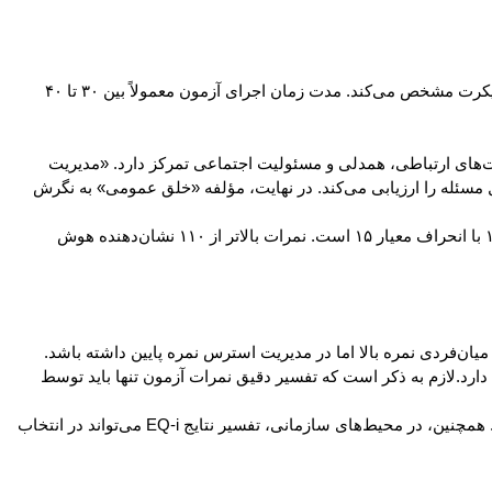
آزمون هوش هیجانی بار-آن شامل ۱۳۳ سؤال است که پاسخ‌دهنده میزان موافقت یا مخالفت خود را نسبت به هر جمله در یک مقیاس پنج‌درجه‌ای لیکرت مشخص می‌کند. مدت زمان اجرای آزمون معمولاً بین ۳۰ تا ۴۰
‌های ارتباطی، همدلی و مسئولیت اجتماعی تمرکز دارد. «مدیریت
ل مسئله را ارزیابی می‌کند. در نهایت، مؤلفه «خلق عمومی» به نگرش
هر مؤلفه از چند زیرمقیاس تشکیل شده و در پایان، نمره کلی هوش هیجانی (EQ Total) محاسبه می‌شود. میانگین نمره استاندارد در این آزمون ۱۰۰ با انحراف معیار ۱۵ است. نمرات بالاتر از ۱۱۰ نشان‌دهنده هوش
ان‌فردی نمره بالا اما در مدیریت استرس نمره پایین داشته باشد.
دارد.لازم به ذکر است که تفسیر دقیق نمرات آزمون تنها باید توسط
روان‌شناسان از این آزمون برای طراحی مداخلات فردی، بهبود خودآگاهی، ارتقای مهارت‌های ارتباطی و افزایش تاب‌آوری هیجانی استفاده می‌کنند. همچنین، در محیط‌های سازمانی، تفسیر نتایج EQ-i می‌تواند در انتخاب