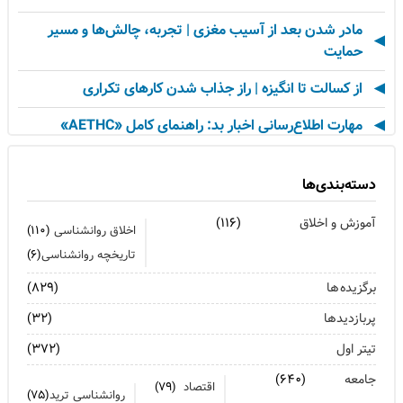
مادر شدن بعد از آسیب مغزی | تجربه، چالش‌ها و مسیر
حمایت
از کسالت تا انگیزه | راز جذاب شدن کارهای تکراری
مهارت اطلاع‌رسانی اخبار بد: راهنمای کامل «AETHC»
ترندهای عاشقی ۲۰۲۶ که همه را شوکه می‌کند!
دسته‌بندی‌ها
رهبران خاکستری | وقتی خم کردن قوانین، قدرت می‌آورد
آموزش و اخلاق
(۱۱۶)
اخلاق روانشناسی
(۱۱۰)
فناوری‌های نوین جایگزین تجربه انسانی در روان‌شناسی
تاریخچه روانشناسی
(۶)
نیستند
برگزیده ها
(۸۲۹)
روان‌شناسی زرد | جاذبه‌ها، چالش‌ها و آسیب‌ها
پربازدیدها
(۳۲)
زمان ترک شغل فرا رسیده است؟ ۷ نشانه که نباید نادیده
تیتر اول
(۳۷۲)
بگیرید
جامعه
(۶۴۰)
اقتصاد
(۷۹)
وقتی فناوری شکست می‌خورد | درس‌های زندگی از قناری
روانشناسی ترید
(۷۵)