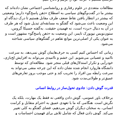
مطالعات متعددی در علوم رفتاری و روانشناسی اجتماعی نشان داده‌اند که
بیشتر ما در گفت‌وگوهای سیاسی به اصطلاح «ذهن پاسخ‌گو» داریم؛ وضعیتی
که بیشتر در انتظار یافتن نقاط ضعف طرف مقابل هستیم تا درک دیدگاه او.
این وضعیت باعث می‌شود که گفتگو به مسابقه‌ای تبدیل شود که هر طرف
در آن به دنبال «برد» است، نه فهمیدن حقیقت. به‌گفته جسیکا گروس،
ستون‌نویس نیویورک تایمز، این وضعیت به «ذهن پاسخ‌گو» مشهور است و
به عنوان یکی از اصلی‌ترین موانع تفاهم در گفتگوهای سیاسی شناخته
می‌شود.
زمانی که احساس کنیم کسی به حرف‌هایمان گوش نمی‌دهد، به سرعت
ناامید و عصبانی می‌شویم. این خشم و ناامیدی می‌تواند به افزایش لج‌بازی،
خودرأیی و تکرار استدلال‌های قبلی منجر شود. مطالعه‌ای که توسط
دانشگاه هاروارد انجام شده نشان داده که این چرخه منفی می‌تواند به
سرعت رابطه بین افراد را تخریب کند و حتی موجب بروز تعارض‌های
عمیق‌تر و طولانی‌مدت شود.
قدرت گوش دادن: جادوی تحول‌ساز در روابط انسانی
برخلاف باور عمومی، گوش دادن واقعی نه فقط یک مهارت، بلکه یک
نگرش است. هنگامی که ما با تعهدی عمیق به احترام متقابل و کرامت
انسانی، به سخنان دیگران گوش می‌دهیم، فضای گفتگو به کلی تغییر
می‌کند. گوش دادن فعال که شامل تلاش برای فهمیدن احساسات و