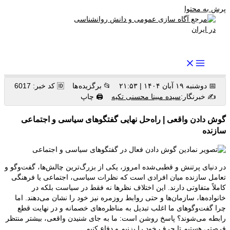
پرش به محتوا
رواندرمان: مرجع برتر اخبار روانشناسی و سلامت روان در ایران
📅 دوشنبه ۱۹ آبان ۱۴۰۴ | ۲۱:۵۳
📂 برگزیده ها
🆔 کد خبر: 6017
✍️ خبرنگار:
سیده مبینا محسنی تکیه
🖨 چاپ
گوش دادن واقعی | راه‌حل نهایی گفتگوهای سیاسی و اجتماعی
سازنده
در دنیای پرتنش و قطبی‌شده امروز، یکی از بزرگ‌ترین چالش‌ها، گفت‌وگو و
تعامل سازنده میان افرادی است که نظرات سیاسی، اجتماعی یا فرهنگی
کاملاً متفاوتی دارند. این اختلاف نظرها نه فقط در سیاست بلکه در
خانواده‌ها، سازمان‌ها و حتی روابط روزمره نیز خود را نشان می‌دهند. اما
چرا گفت‌وگوهای ما اغلب تبدیل به مناظره‌های خصمانه و در نهایت قطع
رابطه می‌شوند؟ پاسخ روشن است: ما به جای شنیدن واقعی، بیشتر منتظر
فرصتی هستیم تا حرف خود را بزنیم و دفاع کنیم.