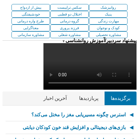
روانپزشک
سکس تراپیست
پیش از ازدواج
پنیک
اختلال دو قطبی
خودشیفتگی
مهارت زندگی
گروه درمانی
طرح واره درمانی
کودک و نوجوان
فرزند پروری
معناگرایی
مشاوره تحصیلی
مشاوره شغلی
مشاوره سازمانی
پیشنهاد سردبیر/آموزش روانشناسی
▼
برگزیده‌ها
پربازدیدها
آخرین اخبار
استرس چگونه مسیریابی مغز را مختل می‌کند؟
بازی‌های دیجیتالی و افزایش قند خون کودکان دیابتی