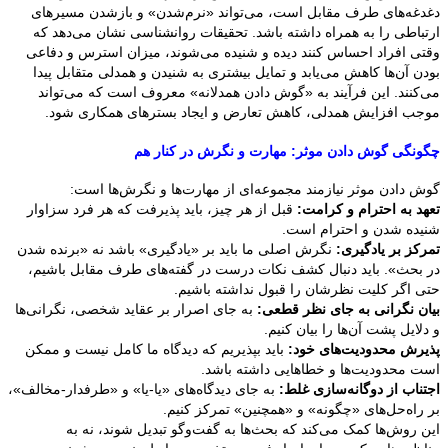
دغدغه‌های طرف مقابل است، می‌تواند «نرم‌شدن» و بازشدن مسیرهای
ارتباطی را به همراه داشته باشد. تحقیقات روانشناسی نشان می‌دهد که
وقتی افراد احساس کنند دیده و شنیده می‌شوند، میزان استرس و دفاعی
بودن آن‌ها کاهش می‌یابد و تمایل بیشتری به شنیدن و همدلی متقابل پیدا
می‌کنند. این فرآیند به «گوش دادن همدلانه» معروف است که می‌تواند
موجب افزایش همدلی، کاهش تعارض و ایجاد بسترهای همکاری شود.
چگونگی گوش دادن موثر: مهارت و نگرش در کنار هم
گوش دادن موثر نیازمند مجموعه‌ای از مهارت‌ها و نگرش‌ها است:
تعهد به احترام و کرامت:
قبل از هر چیز، باید پذیرفت که هر فرد سزاوار
شنیده شدن و احترام است.
تمرکز بر یادگیری:
نگرش اصلی ما باید بر «یادگیری» باشد نه «برنده شدن
در بحث». باید دنبال کشف نکات درست در گفته‌های طرف مقابل باشیم،
حتی اگر کلیت نظرشان را قبول نداشته باشیم.
بیان نگرانی به جای نظر قطعی:
به جای اصرار بر عقاید شخصی، نگرانی‌ها
و دلایل پشت آن‌ها را بیان کنیم.
پذیرش محدودیت‌های خود:
باید بپذیریم که دیدگاه ما کامل نیست و ممکن
است محدودیت‌ها و خطاهایی داشته باشد.
اجتناب از دوگانه‌سازی غلط:
به جای دیدگاه‌های «یا-یا» و «طرفدار-مخالف»،
بر راه‌حل‌های «چگونه» و «همچنین» تمرکز کنیم.
این روش‌ها کمک می‌کند که بحث‌ها به گفت‌وگو تبدیل شوند، نه به