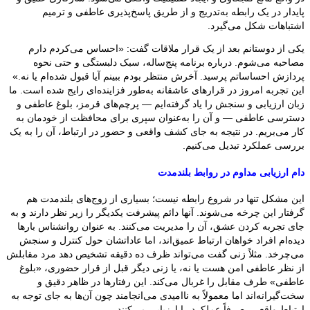
پایدار در یک رابطه به‌تدریج و از طریق پاسخ‌پذیری عاطفی و ترمیم
اشتباهات شکل می‌گیرد.
یکی از دوستانم بعد از یک قرار ملاقات گفت: «احساس می‌کردم دارم
مصاحبه می‌شوم. درباره برنامه پنج‌ساله، سبک دلبستگی و حتی نحوه
پردازش احساساتم پرسید. آخرش منتظر بودم ببینم آیا قبول شده‌ام یا نه.»
این تجربه امروز در قرارهای عاشقانه به‌طور فزاینده‌ای رایج شده است. ما
زبان ارزیابی و سنجش را یاد گرفته‌ایم — پرچم‌های قرمز، بلوغ عاطفی و
دسترسی عاطفی — و آن را به‌عنوان سپری برای محافظت از خودمان به
کار می‌بریم. در نتیجه به جای کشف واقعی و حضور در ارتباط، آن را به یک
بررسی عملکرد تبدیل می‌کنیم.
دام ارزیابی مداوم در روابط بلندمدت
این مشکل تنها در شروع رابطه نیست؛ بسیاری از زوج‌های بلندمدت هم
گرفتار این چرخه می‌شوند. آنها دائم پیشرفت یکدیگر را زیر نظر دارند و به
جای تجربه کردن عشق، آن را مدیریت می‌کنند. به عنوان روانشناس بارها
دیده‌ام افراد خواهان ارتباط عمیق‌اند، اما عاداتشان حول کنترل و سنجش
می‌چرخد. مثلاً زنی گفت می‌تواند ظرف ده دقیقه تشخیص دهد مرد مقابلش
از نظر عاطفی امن هست یا نه، یا زنی دیگر قبل از قرار حضوری، «بلوغ
عاطفی» طرف مقابل را غربال می‌کند. این رفتارها در ظاهر دقیق و
سخت‌گیرانه‌اند اما معمولاً به ناامیدی می‌انجامند چون آن‌ها به جای توجه به
ارتباط واقعی، صرفاً عملکرد را ارزیابی می‌کنند.