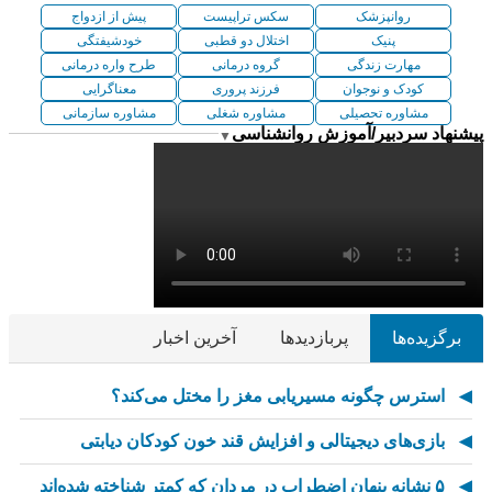
روانپزشک
سکس تراپیست
پیش از ازدواج
پنیک
اختلال دو قطبی
خودشیفتگی
مهارت زندگی
گروه درمانی
طرح واره درمانی
کودک و نوجوان
فرزند پروری
معناگرایی
مشاوره تحصیلی
مشاوره شغلی
مشاوره سازمانی
پیشنهاد سردبیر/آموزش روانشناسی
▼
برگزیده‌ها
پربازدیدها
آخرین اخبار
استرس چگونه مسیریابی مغز را مختل می‌کند؟
بازی‌های دیجیتالی و افزایش قند خون کودکان دیابتی
۵ نشانه پنهان اضطراب در مردان که کمتر شناخته شده‌اند