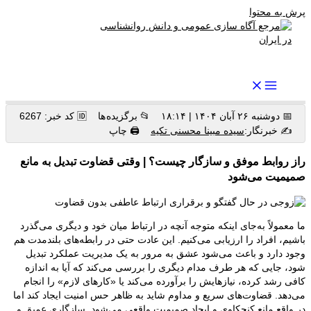
پرش به محتوا
رواندرمان: مرجع برتر اخبار روانشناسی و سلامت روان در ایران
📅 دوشنبه ۲۶ آبان ۱۴۰۴ | ۱۸:۱۴
📂 برگزیده ها
🆔 کد خبر: 6267
✍️ خبرنگار:
سیده مبینا محسنی تکیه
🖨 چاپ
راز روابط موفق و سازگار چیست؟ | وقتی قضاوت تبدیل به مانع
صمیمیت می‌شود
ما معمولاً به‌جای اینکه متوجه آنچه در ارتباط میان خود و دیگری می‌گذرد
باشیم، افراد را ارزیابی می‌کنیم. این عادت حتی در رابطه‌های بلندمدت هم
وجود دارد و باعث می‌شود عشق به مرور به یک مدیریت عملکرد تبدیل
شود، جایی که هر طرف مدام دیگری را بررسی می‌کند که آیا به اندازه
کافی رشد کرده، نیازهایش را برآورده می‌کند یا «کارهای لازم» را انجام
می‌دهد. قضاوت‌های سریع و مداوم شاید به ظاهر حس امنیت ایجاد کند اما
در واقع مانع کنجکاوی و ایجاد صمیمیت واقعی می‌شود. سازگاری عمیق و