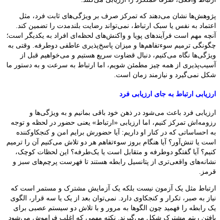
پژوهش‌ها نشان می‌دهند که تمرکز صرف بر ویژگی‌های ثابت فرد، مثل
اعتماد به نفس یا سبک ارتباط، نمی‌تواند رضایت بلندمدت را تضمین کند.
آنچه مهم است فرآیندهای پویا و واکنش‌های لحظه‌ای افراد به یکدیگر است؛
چگونگی ترمیم سوءتفاهم‌ها و میزان پاسخ‌پذیری عاطفی دوطرفه. وقتی به
ویژگی‌ها نگاه می‌کنیم، دنبال قضاوت سریع هستیم و می‌خواهیم قبل از
آسیب‌پذیری از همه چیز مطمئن شویم، اما ارتباط به سرعت و به دستور ما
شکل نمی‌گیرد و نیازمند زمان است.
ارزیابی ارتباط به جای ارزیابی فرد
ارزیابی فرد باعث می‌شود در ذهن خود باقی بمانیم و به ویژگی‌ها و
رزومه‌اش تمرکز کنیم، اما ارزیابی «ارتباط» یعنی حضور در لحظه و توجه
به احساساتی که در کنار او داریم: آیا حضورش برایم امن و کنجکاوکننده
است یا تنش‌آور؟ آیا هنگام بروز سوءتفاهم هر دو تلاش می‌کنیم آن را ترمیم
کنیم؟ آیا گفتگو دوطرفه و متقابل است یا یک‌طرفه؟ این لحظات کوچک،
نشانه‌های واقعی‌تری از پتانسیل رابطه هستند تا فهرست پرچم‌های سبز و
قرمز.
ارتباط مثل یک آزمون نیست بلکه یک آزمایش مشترک و مستمر است که
نیاز به صبر، تکرار و کنجکاوی دارد. نمی‌توان بعد از یک یا سه قرار، الگوی
یک رابطه را فهمید چون الگوها به مرور و با تلاش دو سیستم عصبی برای
یافتن ریتم مشترک شکل می‌گیرند. نکته مهمی که اغلب فراموش می‌شود