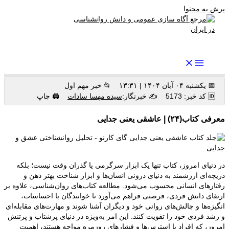
پرش به محتوا
رواندرمان: مرجع برتر اخبار روانشناسی و سلامت روان در ایران
📅 یکشنبه ۰۴ آبان ۱۴۰۴ | ۱۳:۳۱
📂 خبر مهم اول
🆔 کد خبر: 5173
✍️ خبرنگار:
سیده مهسا سادات
🖨 چاپ
معرفی کتاب(۲۴) | عاشقی یعنی جدایی
در دنیای امروز، کتاب تنها یک ابزار سرگرمی یا گذران وقت نیست؛ بلکه
دریچه‌ای ارزشمند به دنیای درونی انسان‌ها و ابزار شناخت بهتر ذهن و
رفتارهای انسانی محسوب می‌شود. مطالعه کتاب‌های روان‌شناسی، علاوه بر
ارتقای دانش فردی، فرصتی فراهم می‌آورد تا خوانندگان با احساسات،
انگیزه‌ها و چالش‌های روانی خود و دیگران آشنا شوند و مهارت‌های مقابله‌ای
و رشد فردی خود را تقویت کنند. این امر به‌ویژه در دنیای پرشتاب و پرتنش
امروز، که افراد با استرس‌ها و فشارهای روزمره مواجه هستند، اهمیت