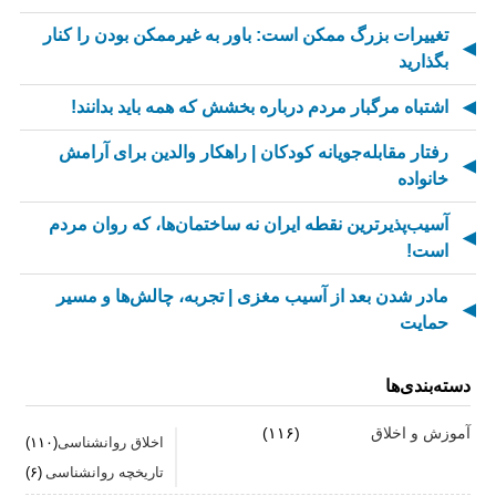
تغییرات بزرگ ممکن است: باور به غیرممکن بودن را کنار
بگذارید
اشتباه مرگبار مردم درباره بخشش که همه باید بدانند!
رفتار مقابله‌جویانه کودکان | راهکار والدین برای آرامش
خانواده
آسیب‌پذیرترین نقطه ایران نه ساختمان‌ها، که روان مردم
است!
مادر شدن بعد از آسیب مغزی | تجربه، چالش‌ها و مسیر
حمایت
از کسالت تا انگیزه | راز جذاب شدن کارهای تکراری
دسته‌بندی‌ها
مهارت اطلاع‌رسانی اخبار بد: راهنمای کامل «AETHC»
آموزش و اخلاق
(۱۱۶)
اخلاق روانشناسی
(۱۱۰)
ترندهای عاشقی ۲۰۲۶ که همه را شوکه می‌کند!
تاریخچه روانشناسی
(۶)