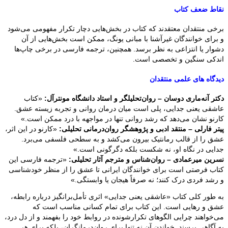
نقاط ضعف کتاب
برخی منتقدان معتقدند که کتاب در بخش‌هایی دچار تکرار مفهومی می‌شود
و برای خوانندگان غیرآشنا با مبانی یونگ، ممکن است بخش‌هایی از آن
دشوار یا انتزاعی به نظر برسد. همچنین، ترجمه فارسی در برخی چاپ‌ها
اندکی سنگین و تخصصی است.
دیدگاه های
علمی
منتقدان
دکتر آنه‌ماری دوسان – روان‌تحلیلگر و استاد دانشگاه مونترآل:
«کتاب
عاشقی یعنی جدایی، پلی است میان درمان روانی و تجربه زیسته عشق.
کارنو نشان می‌دهد که رشد روانی تنها در مواجهه با درد ممکن است.»
پیتر فارلی – منتقد ادبی و پژوهشگر روان‌درمانی تحلیلی:
«کارنو در این اثر،
عشق را از قالب رمانتیک بیرون می‌کشد و به سطحی فلسفی می‌برد.
جدایی در نگاه او، نه شکست بلکه دگرگونی است.»
نسرین میرعمادی – روان‌شناس و مترجم آثار تحلیلی:
«ترجمه فارسی این
کتاب فرصتی است برای خوانندگان ایرانی تا عشق را از منظر خودشناسی
و رشد فردی درک کنند؛ نه صرفاً هیجان یا وابستگی.»
به طور کلی کتاب «عاشقی یعنی جدایی» اثری تأمل‌برانگیز درباره رابطه،
عشق و رهایی است. این کتاب برای تمام کسانی مناسب است که
می‌خواهند چرایی الگوهای تکرارشونده در روابط خود را بفهمند و از دل درد،
به آگاهی برسند. خواندن آن نه تنها برای روان‌درمانگران، بلکه برای هر