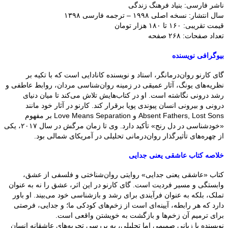
ناشر فارسی: بنیاد فرهنگ زندگی
سال انتشار: نسخه اصلی ۱۹۹۸ – ترجمه فارسی ۱۳۹۸
قیمت تقریبی: ۱۶۰ تا ۱۸۰ هزار تومان
تعداد صفحات: ۲۶۸ صفحه
بیوگرافی نویسنده
گای کارنو روان‌درمانگر، استاد و نویسنده کانادایی است که با تکیه بر
نظریه‌های یونگ، آثار عمیقی در زمینه روان‌شناسی مردان، روابط عاطفی و
رشد درونی نگاشته است. او در کتاب‌هایش تلاش می‌کند تا میان دنیای
درونی و بیرونی انسان پیوندی پویا برقرار کند. کارنو در آثار خود مانند
Absent Fathers, Lost Sons و Love Means Separation بر مفهوم
«خودشناسی در دل رنج» تأکید دارد. وی تا زمان مرگش در سال ۲۰۱۷، یکی
از چهره‌های تأثیرگذار روان‌درمانی تحلیلی در آمریکای شمالی بود.
خلاصه کتاب عاشقی یعنی جدایی
کتاب «عاشقی یعنی جدایی» روایتی روان‌شناختی و فلسفی از عشق،
وابستگی و مسیر فردیت است. گای کارنو در این اثر، عشق را نه به عنوان
تملک، بلکه به عنوان فرآیندی برای رشد و بازشناسی خود می‌بیند. او باور
دارد که هر رابطه، آیینه‌ای است از زخم‌های کودکی ما؛ و جدایی، فرصتی
برای ترمیم آن زخم‌ها و بازگشت به خویشتن واقعی است.
نویسنده با زبانی صمیمی اما تحلیلی، به بررسی تجربه‌های عاشقانه انسان