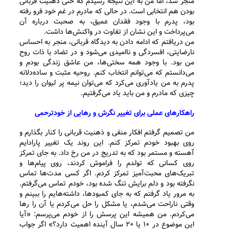
منجر شد، اما من به این نتیجه رسیدم که حتی ذهنیت قربانی
بودن هم انتخابی است. در حالی که مادرم در غم خود فرو رفته
بود، پدرم با وجود فقدان عمیق، به صحبت درباره آن
می‌پرداخت و این نشان از تفاوت در واکنش‌ها داشت.
من دریافتم که ادامه دادن به دیدگاه قربانی، منجر به احساس
نارضایتی، افسردگی و ناامیدی می‌شود و در تضاد با ذات روح
من بود. با وجود همه سختی‌ها، من عاشق زندگی بودم و
می‌دانستم که می‌توانم انتخاب کنم. روحیه مثبت و ساده‌دلانه
پدرم به من یادآوری می‌کرد که می‌توان نیمه پر لیوان را دید؛
چیزی که مادرم و من باید یاد می‌گرفتیم.
راهکارهای عملی برای تغییر نگرش و رهایی از خودترحمی
من تصمیم گرفتم افکار منفی و ذهنیت قربانی را کنار بگذارم و
روی بهبود خودم تمرکز کنم. این روند یک تغییر پارادایم
آهسته و مستمر بود که به تدریج در من رخ داد. به جای تمرکز
روی کسانی که تولدم را فراموش کردند، روی پیام‌ها و
تبریک‌های محبت‌آمیز تمرکز کردم. اگر کسی مدت‌ها تماس
نگرفته بود و دلم برایش تنگ شده بود، خودم تماس می‌گرفتم.
به مرور یاد گرفتم که به جای کمبودها، داشته‌هایم را ببینم و
وقتی ناراحت می‌شدم، یا مشکل را حل می‌کردم یا آن را رها
می‌کردم. من همیشه این پرسش را از خودم می‌پرسم: «آیا
این موضوع در ۱۰ یا ۲۰ سال آینده اهمیت دارد؟» اگر جواب