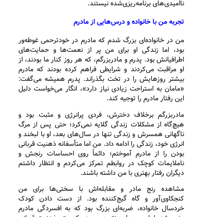
ناامیدی‌های برنامه‌ریزی‌شده نیستند.
تجربه من با خانواده و درس‌هایی از مادرم
من در خانواده‌ای بزرگ شدم که مادرم در خودترحمی غوطه‌ور
بود، اما زندگی او برای من پر از نعمت‌ها و حمایت‌های
اطرافیانش بود. پدرم و مادربزرگم، که هر روز کنار ما بودند، از
او مراقبت می‌کردند و شرایطی فراهم کرده بودند که مادرم
بیشتر روزهایش را در تخت بگذراند. پدرم همیشه می‌گفت:
«مامان به استراحت زیادی نیاز دارد»، انگار می‌خواست دلیل
این رفتار مادرم را توجیه کند.
مادربزرگم برخلاف دخترش، فردی پرانرژی و مثبت بود و
هیچ‌گاه از مشکلات زندگی گلایه نمی‌کرد؛ حتی پس از مرگ
ناگهانی همسرش و زندگی تنها در سال‌های بعد، او با لبخند و
انرژی خود، زندگی را ادامه داد. من اما متأسفانه ذهنیت قربانی
بودن را از مادرم آموختم؛ دائماً روی احساسات رنجش و
ناملایمات کوچک در روابطم تمرکز می‌کردم و انتظار داشتم
دیگران رفتار بهتری با من داشته باشند.
مشاهده رنج مادر و مقابله‌اش با سختی‌ها برای من
کنجکاوی‌آور و گاه گیج‌کننده بود. از دست دادن کودک
خردسال خانواده، ضربه‌ای بزرگ بود که به افسردگی مادرم