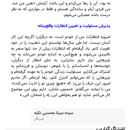
نه بود، آن را رها می‌کردم و این باعث آرامش ذهنی من شد.
من فردی آرام و ساده‌گیر هستم و فقط در مواردی که به نظر
درست باشد عصبانی می‌شوم.
پذیرش مسئولیت و تعیین انتظارات واقع‌بینانه
امروزه انتظارات من از خودم است، نه دیگران؛ اگرچه این کار
آسان نیست، اما طی سال‌ها توانستم این ذهنیت را در خود
تقویت کنم. یاد گرفته‌ام که انتظارات بیش از حد تنها منجر به
ناامیدی می‌شوند و هیچ‌کس به اندازه خودم نمی‌داند به چه
چیزهایی نیاز دارم. بنابراین، به جای انتظار از دیگران،
خواسته‌ها و احساساتم را با شوهر، دوستان و فرزندانم به
اشتراک می‌گذارم. مسئولیت زندگی خودم را به عهده گرفته‌ام و
چیزهایی را که نمی‌توانم کنترل کنم، رها کرده‌ام. اگر مادرم
امروز این حرف را می‌زد که «هیچ چیزی تو را اذیت نمی‌کند»،
من با لبخند می‌گفتم: «ممنون مامان، دارم روی این موضوع
کار می‌کنم. شاید تو هم بخواهی این راه را امتحان کنی.»
سیده مبینا محسنی تکیه
خبرنگار
اشتراگ گذاری
▼