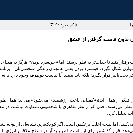
🆔 کد خبر: 7194

خونسرد بودن در رابطه یعنی
ی‌تفاوت رفتار کنند تا جذاب‌تر به نظر برسند. اما «خونسرد بودن» هرگز به
بتدا نامتوازن شکل بگیرد. خونسرد بودن یعنی همچنان زندگی شخصی‌تان—برنا
و همه چیز حول فرد مقابل نچرخد. هدف قرار گذاشتن این نیست که یک نفر تحت
ای ندارند. این تفکر از همان ایدهٔ «کمیابی باعث ارزشمندی می‌شود» می‌
به نظر می‌رسند، حتی اگر از نظر ظاهری یا شخصیتی متفاوت نباشند. در م
نگاه همیشه در
 پیدا می‌کنند، اما نتیجه اغلب برعکس است. اگر کوچک‌ترین نشانه‌ای از 
هد. قرار گذاشتن برای این است که ببینید آیا در سطح علاقه و انرژی با