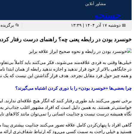
مشاور آنلاین
جستجو
 برگزیده ها
📅 دوشنبه ۱۷ آذر ۱۴۰۴ | ۱۳:۳۹
 چه؟ راهنمای درست رفتار کردن بدون فاصله گرفتن از عشق
 معنای نشان ندادن علاقه نیست. معنای واقعی آن این است که طرف مقابل را
مه‌های روزانه، دوستی‌ها، کار و سرگرمی‌ها—جایگاه خودش را داشته باشد
‌تأثیر قرار بگیرد؛ بلکه باید ببینید آیا تناسب دوطرفه وجود دارد یا نه.
چرا بعضی‌ها «خونسرد بودن» را با دوری کردن اشتباه می‌گیرند؟
آید؛ همان‌طور که محصولات کمیاب، کنسرت‌های خاص یا اشیای لیمیتد ادیشن
قابل، چیزهایی که همیشه در دسترس‌اند معمولاً دیده نمی‌شوند. اما این
ست نیست و جذابیت انسانی را نمی‌توان مانند کالاهای نایاب تحلیل کرد.
توجه نشان ندهید، ممکن است طرف مقابل اصلاً فکر نکند شما گزینه‌ای جدی
 هم هماهنگ هستید، نه اینکه از همان ابتدا دو طرف را در وضعیت قدرت و