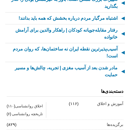
بگذارید
اشتباه مرگبار مردم درباره بخشش که همه باید بدانند!
رفتار مقابله‌جویانه کودکان | راهکار والدین برای آرامش
خانواده
آسیب‌پذیرترین نقطه ایران نه ساختمان‌ها، که روان مردم
است!
مادر شدن بعد از آسیب مغزی | تجربه، چالش‌ها و مسیر
حمایت
از کسالت تا انگیزه | راز جذاب شدن کارهای تکراری
دسته‌بندی‌ها
مهارت اطلاع‌رسانی اخبار بد: راهنمای کامل «AETHC»
آموزش و اخلاق
(۱۱۶)
اخلاق روانشناسی
(۱۱۰)
ترندهای عاشقی ۲۰۲۶ که همه را شوکه می‌کند!
تاریخچه روانشناسی
(۶)
رهبران خاکستری | وقتی خم کردن قوانین، قدرت می‌آورد
برگزیده ها
(۸۲۹)