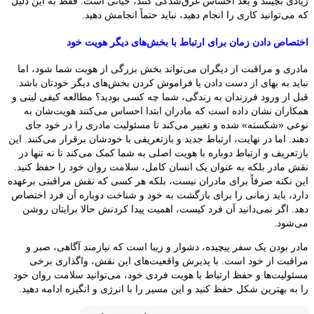
زیادی بچینند و بعد احساس غرق‌شدگی کنند، حیاتی است. فقط به این دلیل
که می‌توانید کاری را انجام دهید، نباید حتماً انجامش دهید.
اختصاص دادن زمان برای ارتباط با بخش‌های دیگر هویت خود
مادری و مراقبت از دیگران می‌تواند بخش بزرگی از هویت شما شود، اما
نباید به بهای از دست دادن یا فراموش کردن بخش‌های دیگر خودتان باشد.
قبل از ورود فرزندان به زندگی، شما چه کسی بودید؟ مطالعه کیفی لینی و
همکاران نشان داده است که مادران ابتدا احساس می‌کنند هویت‌شان به
نوعی «شکسته» شده و تغییر می‌کند تا مسئولیت مادری را در خود جای
دهند. اما در نهایت، ارتباط جدید و بازتعریفی با خودشان برقرار می‌کنند. این
بازتعریف و ارتباط دوباره با هویت اصلی به شما کمک می‌کند تا نه تنها در
نقش مادر بلکه به عنوان یک انسان کامل، سلامت روان خود را حفظ کنید.
این نکته صرفاً برای مادران نیست، بلکه هر کسی که نقش مراقبتی برعهده
دارد، باید زمانی را برای بازگشت به خود و شناخت دوباره آن فرد اختصاص
دهد. اگر نمی‌دانید آن فرد کیست، اهمیت پیدا کردنش حالا برایتان روشن
می‌شود.
مادر بودن یک سفر پیچیده، دشوار و زیبا است که نیازمند آگاهی، صبر و
مراقبت از خود است. با پذیرش واقعیت‌های این نقش، واگذاری برخی
مسئولیت‌ها و حفظ ارتباط با هویت فردی خود، می‌توانید سلامت روان خود
را به بهترین شکل حفظ کنید و این مسیر را با انرژی و انگیزه ادامه دهید.