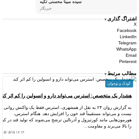
سیده مبینا محسنی تکیه
خبرنگار
اشتراگ گذاری
▼
X
Facebook
LinkedIn
Telegram
WhatsApp
Email
Pinterest
مطالب مرتبط
▼
کودک و نوجوان
هشدار یک متخصص: استرس می‌تواند دارو و انسولین را کم‌ اثر کند
به گزارش روان ۲۴ به نقل از همشهری، استرس فقط یک واکنش روانی
نیست و می‌تواند مستقیماً قند خون را افزایش دهد. هنگام استرس،
هورمون‌هایی مانند کورتیزول و آدرنالین ترشح می‌شوند که تولید قند در کبد
را بالا می‌برند و مقاومت…
۴۰۵/۰۵/۱۵ ۱۶:۱۲