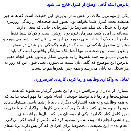
پذیرش اینکه گاهی اوضاع از کنترل خارج می‌شود
یکی از مهم‌ترین نکات در نقش مادر، پذیرش این حقیقت است که همه چیز
همیشه تحت کنترل شما نخواهد بود. تصور کنید صحنه‌ای از زندگی روزمره
خود را به شکل یک فیلم بسازید؛ در آشپزخانه، جایی که سعی دارید
صبحانه‌ای آماده کنید، همزمان تلویزیون روشن است و کودک شما فقط
حاضر است یک آب‌نبات یخی بخورد. در این میان، نان تست شما می‌سوزد و
ذهن‌تان مشغول پادکستی است که درباره چگونگی بهتر شدن در نقش
والدین است. این صحنه نه تنها آشنا بلکه نمایانگر واقعیتی است که باید
بپذیریم نمی‌توانیم همه نقش‌ها را به بهترین شکل و بدون نقص انجام دهیم.
پذیرش این موضوع که گاهی نان تست می‌سوزد، یعنی قبول این که روز به
هر شکلی به پایان می‌رسد و همه چیز آنقدرها هم بد نیست.
تمایل به واگذاری وظایف و رها کردن کارهای غیرضروری
بسیاری از مادران و مراقبین در دام این تصور گرفتار می‌شوند که همه
مسئولیت‌ها و کارها باید توسط خودشان انجام شود. اما مهم است بدانید که
نه همه وظایف و نه همه انتظارات دیگران، باید بار شما باشد. مسئولیت‌های
خود را اولویت‌بندی کنید و یاد بگیرید که برخی کارها را واگذار کنید یا حتی به
طور کامل کنار بگذارید. یکی از دوستان من که سال‌ها مراقبت‌های
پرچالشی انجام داده بود، به من توصیه کرد که «کمتر از آنچه فکر می‌کنی
انجام بده». این نصیحت، مخصوصا برای افرادی که گرایش دارند برنامه‌های