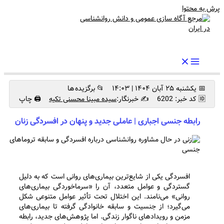
پرش به محتوا
رواندرمان: مرجع برتر اخبار روانشناسی و سلامت روان در ایران
📅 یکشنبه ۲۵ آبان ۱۴۰۴ | ۱۴:۰۳
📂 برگزیده ها
🆔 کد خبر: 6202
✍️ خبرنگار:
سیده مبینا محسنی تکیه
🖨 چاپ
رابطه جنسی اجباری | عاملی جدید و پنهان در افسردگی زنان
افسردگی یکی از شایع‌ترین بیماری‌های روانی است که به دلیل
گستردگی و عوامل متعدد، آن را «سرماخوردگی بیماری‌های
روانی» می‌نامند. این اختلال تحت تأثیر عوامل متنوعی شکل
می‌گیرد؛ از جنسیت و سابقه خانوادگی گرفته تا بیماری‌های
مزمن و رویدادهای ناگوار زندگی. اما پژوهش‌های جدید، رابطه