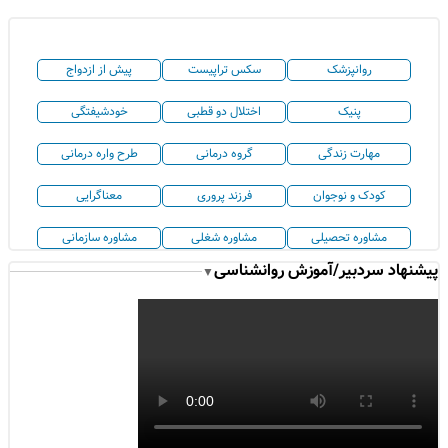
روانپزشک
سکس تراپیست
پیش از ازدواج
پنیک
اختلال دو قطبی
خودشیفتگی
مهارت زندگی
گروه درمانی
طرح واره درمانی
کودک و نوجوان
فرزند پروری
معناگرایی
مشاوره تحصیلی
مشاوره شغلی
مشاوره سازمانی
پیشنهاد سردبیر/آموزش روانشناسی
▼