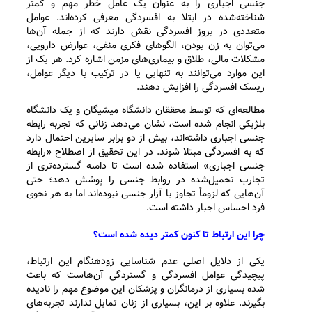
جنسی اجباری را به عنوان یک عامل خطر مهم و کمتر
شناخته‌شده در ابتلا به افسردگی معرفی کرده‌اند. عوامل
متعددی در بروز افسردگی نقش دارند که از جمله آن‌ها
می‌توان به زن بودن، الگوهای فکری منفی، عوارض دارویی،
مشکلات مالی، طلاق و بیماری‌های مزمن اشاره کرد. هر یک از
این موارد می‌توانند به تنهایی یا در ترکیب با دیگر عوامل،
ریسک افسردگی را افزایش دهند.
مطالعه‌ای که توسط محققان دانشگاه میشیگان و یک دانشگاه
بلژیکی انجام شده است، نشان می‌دهد زنانی که تجربه رابطه
جنسی اجباری داشته‌اند، بیش از دو برابر سایرین احتمال دارد
که به افسردگی مبتلا شوند. در این تحقیق از اصطلاح «رابطه
جنسی اجباری» استفاده شده است تا دامنه گسترده‌تری از
تجارب تحمیل‌شده در روابط جنسی را پوشش دهد؛ حتی
آن‌هایی که لزوماً تجاوز یا آزار جنسی نبوده‌اند اما به هر نحوی
فرد احساس اجبار داشته است.
چرا این ارتباط تا کنون کمتر دیده شده است؟
یکی از دلایل اصلی عدم شناسایی زودهنگام این ارتباط،
پیچیدگی عوامل افسردگی و گستردگی آن‌هاست که باعث
شده بسیاری از درمانگران و پزشکان این موضوع مهم را نادیده
بگیرند. علاوه بر این، بسیاری از زنان تمایل ندارند تجربه‌های