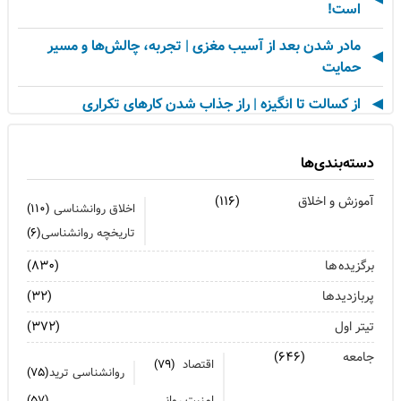
است!
مادر شدن بعد از آسیب مغزی | تجربه، چالش‌ها و مسیر
حمایت
از کسالت تا انگیزه | راز جذاب شدن کارهای تکراری
مهارت اطلاع‌رسانی اخبار بد: راهنمای کامل «AETHC»
دسته‌بندی‌ها
ترندهای عاشقی ۲۰۲۶ که همه را شوکه می‌کند!
آموزش و اخلاق
(۱۱۶)
اخلاق روانشناسی
(۱۱۰)
رهبران خاکستری | وقتی خم کردن قوانین، قدرت می‌آورد
تاریخچه روانشناسی
(۶)
فناوری‌های نوین جایگزین تجربه انسانی در روان‌شناسی
برگزیده ها
(۸۳۰)
نیستند
پربازدیدها
(۳۲)
روان‌شناسی زرد | جاذبه‌ها، چالش‌ها و آسیب‌ها
تیتر اول
(۳۷۲)
زمان ترک شغل فرا رسیده است؟ ۷ نشانه که نباید نادیده
جامعه
(۶۴۶)
اقتصاد
(۷۹)
بگیرید
روانشناسی ترید
(۷۵)
امنیت روانی
(۵۷)