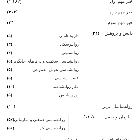
خبر مهم اول
(۱,۱۸۲)
زنان: نقش کلیدی تاب آوری در شرایط بحران
خبر مهم دوم
(۳۱۴)
آیا پرخوری و ریزه خواری ارتباطی با استرس دارد؟
خبر مهم سوم
(۲۴۰)
اضطراب ناگهانی
دانش و پژوهش
(۳۳)
داروشناسی
(۵)
تشدید تر شدن نقرس آیا ارتباطی با استرس و اضطراب
روانپزشکی
(۳)
دارد؟
روانسنجی
(۲)
جنگ اضطراب با مواد خوراکی
روانشناسی سلامت و درمانهای جایگزین
(۵)
روانشناسی هوش مصنوعی
(۵)
اضطراب را برای خود پر رنگ نکنید
عصب شناسی
(۵)
علم روانشناسی
برای بهبود سلامت روان لازم است روزانه از آن مراقبت
(۱۰)
کنیم
نوروساینس
(۵)
روانشناسان برتر
(۱۲)
سازمان و شغل
(۱۱۱)
روانشناسی صنعتی و سازمانی
(۵۷)
روانشناسی کار
(۵۸)
شبکه های اجتماعی
(۱۷۰)