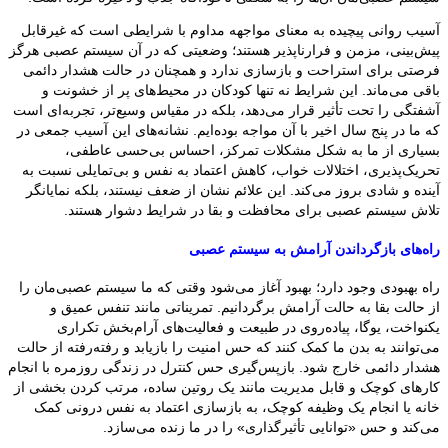
آسیب روانی پیچیده به معنای مواجهه مداوم با شرایطی است که غیرقابل
پیش‌بینی، مزمن و فرارناپذیر هستند؛ وضعیتی که در آن سیستم عصبی هرگز
فرصتی برای استراحت و بازسازی ندارد و همچنان در حالت هشدار دائمی
باقی می‌ماند. این شرایط نه تنها کودکان در محیط‌های پر از خشونت و
آشفتگی را تحت تأثیر قرار می‌دهد، بلکه در مقیاس وسیع‌تر، تجربه‌ای است
که ما در پنج سال اخیر با آن مواجه بوده‌ایم. نشانه‌های این آسیب جمعی در
بسیاری از ما به شکل مشکلات تمرکز، احساس بی‌حسی عاطفی،
تحریک‌پذیری، اختلالات خواب، کاهش اعتماد به نفس و بی‌تمایلی نسبت به
آینده و شادی بروز می‌کند. این علائم نشان از ضعف نیستند، بلکه نمایانگر
تلاش سیستم عصبی برای محافظت و بقا در شرایط دشوار هستند.
راه‌های بازگرداندن آرامش به سیستم عصبی
راه بهبودی وجود دارد؛ بهبود آغاز می‌شود وقتی که ما سیستم عصبی‌مان را
از حالت بقا به حالت آرامش برگردانیم. تمریناتی مانند تنفس عمیق و
یکنواخت، یوگا، پیاده‌روی در طبیعت و فعالیت‌های آرام‌بخش تکراری
می‌توانند به بدن ما کمک کنند که حس امنیت را بازیابد و رفته‌رفته از حالت
هشدار دائمی خارج شود. بازپس‌گیری حس کنترل در زندگی روزمره با انجام
کارهای کوچک و قابل مدیریت مانند یک روتین ساده، مرتب کردن بخشی از
خانه یا انجام یک وظیفه کوچک، به بازسازی اعتماد به نفس درونی کمک
می‌کند و حس «توانایی تأثیرگذاری» را در ما زنده می‌سازد.