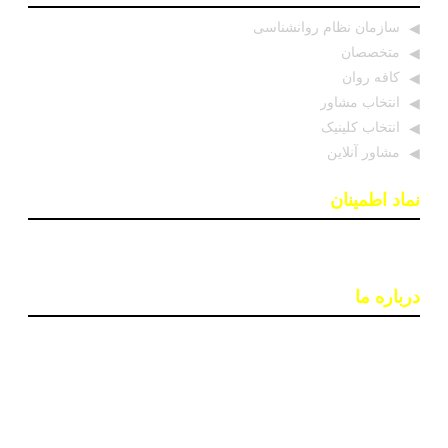
سازمان نظام روانشناسی
متخصصان
کافه روان
انتخاب مشاور
انتخاب کلینیک
مشاور آنلاین
نماد اطمینان
درباره ما
پایگاه اطلاع رسانی «روان درمان» با هدف افزایش آگاهی و
دسترسی به اطلاعات معتبر در حوزه سلامت روان ایجاد شده
است. تیمی از روانشناسان و خبرنگاران در این سایت بروزترین
اخبار، جدبدترین مقالات و مطالب علمی و ابزارهای کاربردی
مانند تست‌های روانشناختی را ارائه می‌دهند تا به بهبود کیفیت