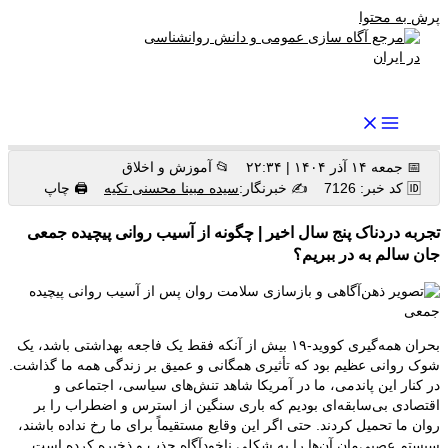
پرش به محتوا
رواندرمان: مرجع برتر اخبار روانشناسی و سلامت روان در ایران
📅 جمعه ۱۴ آذر ۱۴۰۴ | ۲۲:۳۴
📂 آموزش و اخلاق
🆔 کد خبر: 7126
✍️ خبرنگار:
سیده مبینا محسنی تکیه
🖨 چاپ
تجربه دردناک پنج سال اخیر | چگونه از آسیب روانی پیچیده جمعی
جان سالم به در ببریم؟
بحران همه‌گیری کووید-۱۹ بیش از آنکه فقط یک فاجعه بهداشتی باشد، یک
شوک روانی عظیم بود که تأثیری همگانی و عمیق بر زندگی همه ما گذاشت.
در کنار این پاندمی، ما در آمریکا شاهد تنش‌های سیاسی، اجتماعی و
اقتصادی بی‌سابقه‌ای بودیم که باری سنگین از استرس و اضطراب را بر
روان ما تحمیل کردند. حتی اگر این وقایع مستقیماً برای ما رخ نداده باشند،
سیستم عصبی‌مان آن‌ها را به شکلی ناخودآگاه جذب و ذخیره کرده است.