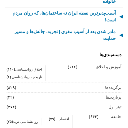
خانواده
آسیب‌پذیرترین نقطه ایران نه ساختمان‌ها، که روان مردم
است!
مادر شدن بعد از آسیب مغزی | تجربه، چالش‌ها و مسیر
حمایت
از کسالت تا انگیزه | راز جذاب شدن کارهای تکراری
دسته‌بندی‌ها
مهارت اطلاع‌رسانی اخبار بد: راهنمای کامل «AETHC»
آموزش و اخلاق
(۱۱۶)
اخلاق روانشناسی
(۱۱۰)
ترندهای عاشقی ۲۰۲۶ که همه را شوکه می‌کند!
تاریخچه روانشناسی
(۶)
رهبران خاکستری | وقتی خم کردن قوانین، قدرت می‌آورد
برگزیده ها
(۸۲۹)
فناوری‌های نوین جایگزین تجربه انسانی در روان‌شناسی
پربازدیدها
(۳۲)
نیستند
تیتر اول
(۳۷۲)
روان‌شناسی زرد | جاذبه‌ها، چالش‌ها و آسیب‌ها
جامعه
(۶۴۳)
اقتصاد
(۷۹)
روانشناسی ترید
(۷۵)
زمان ترک شغل فرا رسیده است؟ ۷ نشانه که نباید نادیده