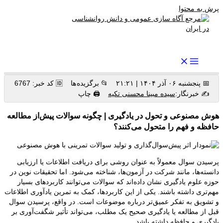
پرش به محتوا
رواندرمان: مرجع برتر اخبار روانشناسی و سلامت روان در ایران
📅 پنجشنبه ۰۶ آذر ۱۴۰۴ | ۲۱:۲۱
📂 برگزیده ها
🆔 کد خبر: 6767
✍️ خبرنگار:
سیده مبینا محسنی تکیه
🖨 چاپ
هوش مصنوعی و تحول در یادگیری | چگونه سوالات پیش‌از مطالعه
حافظه و فهم را متحول می‌کنند؟
پرسیدن سوال معمولاً به عنوان روشی برای دریافت اطلاعات یا ارزیابی
دانسته‌ها، مانند شرکت در آزمون‌ها، شناخته می‌شود. اما تحقیقات نوین در
حوزه علوم یادگیری نشان داده‌اند که سوالات می‌توانند کاربردهای بسیار
مهم‌تری داشته باشند. یکی از این کاربردها، کمک به تمرین یادآوری اطلاعات
و تشویق به تفکر عمیق‌تر درباره موضوعات است. در واقع، پرسیدن سوال
قبل از مطالعه یا یادگیری صحیح یک مطلب، می‌تواند تأثیر شگفت‌آوری بر
یادگیری و حافظه داشته باشد.