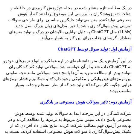
در یک مطالعه تازه منتشر شده در مجله «پژوهش کاربردی در حافظه و
شناخت»، پژوهشگران به بررسی این موضوع پرداختند که آیا هوش
مصنوعی تولیدکننده متن می‌تواند جایگزین مناسبی برای طراحی سوالات
تمرینی پیش‌سوال‌گذاری باشد یا خیر. مدل‌های زبان بزرگ نسل جدید
(LLMs) مثل ChatGPT به دلیل توانایی بالایشان در درک و تولید متن‌های
معنادار، گزینه‌ای جذاب برای این کار به شمار می‌آیند.
آزمایش اول: تولید سوال توسط ChatGPT
در این آزمایش، یک متن دانشنامه‌ای درباره عملکرد و انواع ترمزهای خودرو
به ChatGPT داده شد و از آن خواسته شد سوالاتی تولید کند که کاربران
بتوانند پیش از مطالعه متن، به آن‌ها پاسخ دهند. سوالاتی مانند «چه تفاوتی
بین ترمزهای هیدرولیکی و مکانیکی وجود دارد؟» و «مکانیزم فشار ترمزهای
هوایی چگونه کار می‌کند؟» تولید شد که از نظر انسجام و دقت بسیار
مناسب بودند.
آزمایش دوم: تاثیر سوالات هوش مصنوعی بر یادگیری
شرکت‌کنندگان در این مرحله ابتدا به سوالات تولید شده توسط هوش
مصنوعی پاسخ دادند، سپس متن مربوط به ترمزها را مطالعه کردند و در
نهایت در آزمون فهم مطالب شرکت کردند. نتایج نشان داد افرادی که از
تکنیک پیش‌سوال‌گذاری با سوالات هوش مصنوعی استفاده کردند، نسبت به