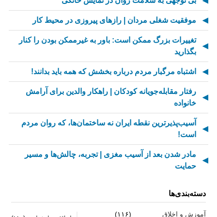
بی توجهی به سلامت روان در نمایش خانگی
موفقیت شغلی مردان | رازهای پیروزی در محیط کار
تغییرات بزرگ ممکن است: باور به غیرممکن بودن را کنار
بگذارید
اشتباه مرگبار مردم درباره بخشش که همه باید بدانند!
رفتار مقابله‌جویانه کودکان | راهکار والدین برای آرامش
خانواده
آسیب‌پذیرترین نقطه ایران نه ساختمان‌ها، که روان مردم
است!
مادر شدن بعد از آسیب مغزی | تجربه، چالش‌ها و مسیر
حمایت
از کسالت تا انگیزه | راز جذاب شدن کارهای تکراری
دسته‌بندی‌ها
مهارت اطلاع‌رسانی اخبار بد: راهنمای کامل «AETHC»
آموزش و اخلاق
(۱۱۶)