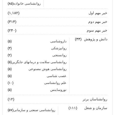
روانشناسی خانواده
(۸۵)
میبرد
خبر مهم اول
(۱,۱۸۲)
زنان: نقش کلیدی تاب آوری در شرایط بحران
خبر مهم دوم
(۳۱۴)
آیا پرخوری و ریزه خواری ارتباطی با استرس دارد؟
خبر مهم سوم
(۲۴۰)
اضطراب ناگهانی
دانش و پژوهش
(۳۳)
داروشناسی
(۵)
تشدید تر شدن نقرس آیا ارتباطی با استرس و اضطراب
روانپزشکی
(۳)
دارد؟
روانسنجی
(۲)
روانشناسی سلامت و درمانهای جایگزین
(۵)
جنگ اضطراب با مواد خوراکی
روانشناسی هوش مصنوعی
(۵)
اضطراب را برای خود پر رنگ نکنید
عصب شناسی
(۵)
علم روانشناسی
(۱۰)
برای بهبود سلامت روان لازم است روزانه از آن مراقبت
نوروساینس
(۵)
کنیم
روانشناسان برتر
(۱۲)
سازمان و شغل
(۱۱۱)
روانشناسی صنعتی و سازمانی
(۵۷)