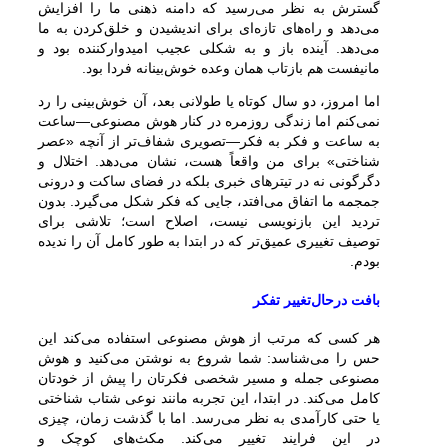
گسترش به نظر می‌رسید که دامنه ذهنی ما را افزایش
می‌دهد و راه‌های تازه‌ای برای اندیشیدن و خلق‌کردن به ما
می‌دهد. آینده باز و به شکلی عجیب امیدوارکننده بود و
مانیفست هم بازتاب همان وعده خوش‌بینانه فردا بود.
اما امروز، دو سال کوتاه یا طولانی بعد، آن خوش‌بینی را رد
نمی‌کنم اما زندگی روزمره در کنار هوش مصنوعی—ساعت
به ساعت و فکر به فکر—تصویری شفاف‌تر از آنچه «عصر
شناختی» برای من واقعاً هست، نشان می‌دهد. اختلال و
دگرگونی نه در تیترهای خبری بلکه در فضای ساکت و درونی
جمجمه ما اتفاق می‌افتد، جایی که فکر شکل می‌گیرد. بدون
تردید این بازنویسی نیست، اصلاح است؛ تلاشی برای
توصیف تغییری عمیق‌تر که در ابتدا به طور کامل آن را ندیده
بودم.
بافت درحال‌تغییر تفکر
هر کسی که مرتب از هوش مصنوعی استفاده می‌کند این
حس را می‌شناسد: شما شروع به نوشتن می‌کنید و هوش
مصنوعی جمله و مسیر شخصی فکرتان را پیش از خودتان
کامل می‌کند. در ابتدا، این تجربه مانند نوعی شتاب شناختی
یا حتی کارآمدی به نظر می‌رسد. اما با گذشت زمان، چیزی
در این فرایند تغییر می‌کند. مکث‌های کوچک و