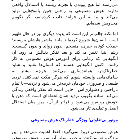
می‌رسند اما هیچ پیوندی با تجربه زیسته یا استدلال واقعی
ندارند. هوش مصنوعی به راحتی چنین پاسخ‌هایی تولید
می‌کند و ما به این فرایند عادت کرده‌ایم، اگر نگوییم
مجذوبش شده‌ایم.
اما نکته جالب‌تر این است که پدیده دیگری نیز در حال ظهور
است: انسان‌ها شروع کرده‌اند مانند ماشین‌هایشان بنویسند؛
جملات کوتاه، خبری، منسجم، بدون زوائد و بدون گسست.
ریتم ابتدا تغییر می‌کند و بعد تفکر دنبالش می‌رود. آن
الگوهایی که زمانی برای آموزش هوش مصنوعی به کار
رفتند، اکنون الگوهایی هستند که انسان‌ها تقلید و شاید
خطرناک‌تر، همانندسازی می‌کنند. هرچه بیشتر به
سامانه‌هایی وابسته شویم که هرگز مکث نمی‌کنند، تردید
طبیعی و ضروری خودمان غریبه‌تر می‌شود و تردید—با تمام
ناراحتی و دشواری‌اش—جایی است که تفکر واقعی زندگی
می‌کند. ساده بگویم، تردید همان لحظه‌ای است که ذهن با
خودش روبه‌رو می‌شود و فراتر از آن، مرز میان استدلال
اصیل و تقلیدی تار می‌شود.
موتور بی‌تفاوتی؛ ویژگی خطرناک هوش مصنوعی
هوش مصنوعی دروغ نمی‌گوید؛ فقط اهمیت نمی‌دهد و این
ویژگی، تعریف‌کننده و خطر اصلی آن است. هوش مصنوعی