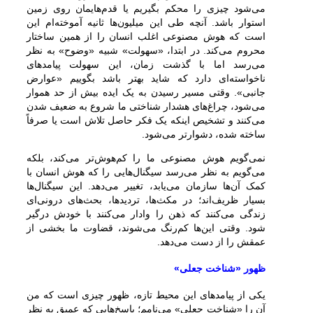
می‌شود چیزی را محکم بگیریم یا قدم‌هایمان روی زمین
استوار باشد. آنچه طی این میلیون‌ها ثانیه آموخته‌ام این
است که هوش مصنوعی اغلب انسان را از همین ساختار
محروم می‌کند. در ابتدا، «سهولت» شبیه «وضوح» به نظر
می‌رسد اما با گذشت زمان، این سهولت پیامدهای
ناخواسته‌ای دارد که شاید بهتر باشد بگوییم «عوارض
جانبی». وقتی مسیر رسیدن به یک ایده بیش از حد هموار
می‌شود، چراغ‌های هشدار شناختی ما شروع به ضعیف شدن
می‌کنند و تشخیص اینکه یک فکر حاصل تلاش است یا صرفاً
ساخته شده، دشوارتر می‌شود.
نمی‌گویم هوش مصنوعی ما را کم‌هوش‌تر می‌کند، بلکه
می‌گویم به نظر می‌رسد سیگنال‌هایی را که هوش انسان با
کمک آن‌ها سازمان می‌یابد، تغییر می‌دهد. این سیگنال‌ها
بسیار ظریف‌اند؛ در مکث‌ها، تردیدها، بحث‌های درونی‌ای
زندگی می‌کنند که ذهن را وادار می‌کنند با خودش درگیر
شود. وقتی این‌ها کم‌رنگ می‌شوند، قضاوت ما بخشی از
عمقش را از دست می‌دهد.
ظهور «شناخت جعلی»
یکی از پیامدهای این محیط تازه، ظهور چیزی است که من
آن را «شناخت جعلی» می‌نامم؛ پاسخ‌هایی که عمیق به نظر