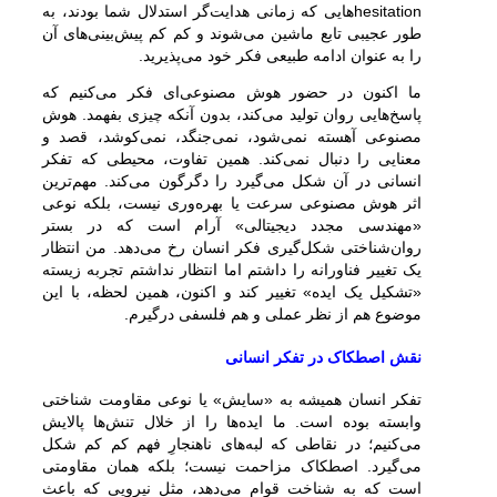
hesitationهایی که زمانی هدایت‌گر استدلال شما بودند، به
طور عجیبی تابع ماشین می‌شوند و کم کم پیش‌بینی‌های آن
را به عنوان ادامه طبیعی فکر خود می‌پذیرید.
ما اکنون در حضور هوش مصنوعی‌ای فکر می‌کنیم که
پاسخ‌هایی روان تولید می‌کند، بدون آنکه چیزی بفهمد. هوش
مصنوعی آهسته نمی‌شود، نمی‌جنگد، نمی‌کوشد، قصد و
معنایی را دنبال نمی‌کند. همین تفاوت، محیطی که تفکر
انسانی در آن شکل می‌گیرد را دگرگون می‌کند. مهم‌ترین
اثر هوش مصنوعی سرعت یا بهره‌وری نیست، بلکه نوعی
«مهندسی مجدد دیجیتالی» آرام است که در بستر
روان‌شناختی شکل‌گیری فکر انسان رخ می‌دهد. من انتظار
یک تغییر فناورانه را داشتم اما انتظار نداشتم تجربه زیسته
«تشکیل یک ایده» تغییر کند و اکنون، همین لحظه، با این
موضوع هم از نظر عملی و هم فلسفی درگیرم.
نقش اصطکاک در تفکر انسانی
تفکر انسان همیشه به «سایش» یا نوعی مقاومت شناختی
وابسته بوده است. ما ایده‌ها را از خلال تنش‌ها پالایش
می‌کنیم؛ در نقاطی که لبه‌های ناهنجارِ فهم کم کم شکل
می‌گیرد. اصطکاک مزاحمت نیست؛ بلکه همان مقاومتی
است که به شناخت قوام می‌دهد، مثل نیرویی که باعث