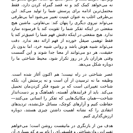
نه می‌خواهد کمک کند و نه قصد گمراه کردن دارد، فقط
محتمل‌ترین ادامه برای پرسش شما را تولید می‌کند. این
بی‌طرفی اغلب به عنوان عینیت تعبیر می‌شود اما بی‌طرفی
می‌تواند نیروی دیگری را پنهان کند: بی‌تفاوتی. ماشین هیچ
منفعتی در اینکه تفکر شما را تقویت کند یا فرسوده سازد
ندارد. هیچ منفعتی در اینکه دقتش فهم شما را عمیق‌تر کند یا
فقط توهمی صیقل خورده از فهم ارائه دهد ندارد. دقت
می‌تواند شبیه هوش باشد و روانی شبیه خرد، اما بدون بار
حقیقت، هر دو می‌توانند از معنا جدا شوند و این گسست
وقتی هزاران بار در روز تکرار شود، محیط شناختی ما را
دوباره شکل می‌دهد.
عصر شناختی در راه نیست؛ هم اکنون آغاز شده است.
وظیفه ما نه ترسیدن از آن است و نه پرستش آن، بلکه
شناخت تغییراتی است که بر شیوه فکر کردن‌مان تحمیل
می‌کند. باید از فرایندهای آهسته، ناهماهنگ و پر دست‌انداز
شناخت—همان مکانیک‌هایی که تفکر را انسانی می‌کنند—
حفاظت کنیم و آزارهای کوچک، مسائل حل‌نشده، تردیدهای
انتقادی را که نشانه اهمیت داشتن چیزی هستند، دوباره
ارزش‌گذاری کنیم.
هدف من از بازنگری در مانیفست روشن است؛ می‌خواهم
تغییرات روان‌شناختی و فلسفی‌ای را نام ببرم که بسیاری آن