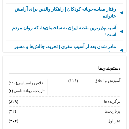
رفتار مقابله‌جویانه کودکان | راهکار والدین برای آرامش
خانواده
آسیب‌پذیرترین نقطه ایران نه ساختمان‌ها، که روان مردم
است!
مادر شدن بعد از آسیب مغزی | تجربه، چالش‌ها و مسیر
حمایت
از کسالت تا انگیزه | راز جذاب شدن کارهای تکراری
دسته‌بندی‌ها
مهارت اطلاع‌رسانی اخبار بد: راهنمای کامل «AETHC»
آموزش و اخلاق
(۱۱۶)
اخلاق روانشناسی
(۱۱۰)
ترندهای عاشقی ۲۰۲۶ که همه را شوکه می‌کند!
تاریخچه روانشناسی
(۶)
رهبران خاکستری | وقتی خم کردن قوانین، قدرت می‌آورد
برگزیده ها
(۸۲۹)
پربازدیدها
(۳۲)
فناوری‌های نوین جایگزین تجربه انسانی در روان‌شناسی
نیستند
تیتر اول
(۳۷۲)