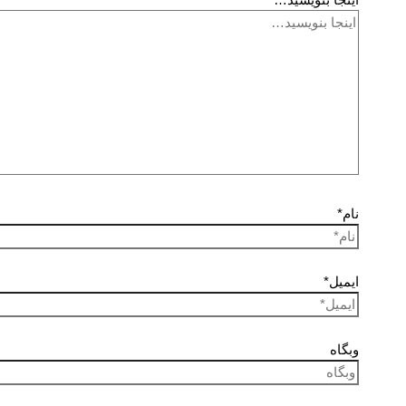
نام*
ایمیل*
وبگاه