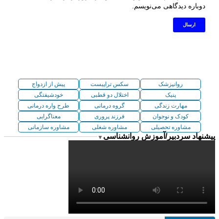
دوباره دیدگاهی می‌نویسم.
روانپزشک
سکس تراپیست
پیش از ازدواج
پنیک
اختلال دو قطبی
خودشیفتگی
مهارت زندگی
گروه درمانی
طرح واره درمانی
کودک و نوجوان
فرزند پروری
معناگرایی
مشاوره تحصیلی
مشاوره شغلی
مشاوره سازمانی
پیشنهاد سردبیر/آموزش روانشناسی
▼