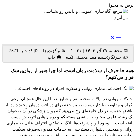
پرش به محتوا
رواندرمان: مرجع برتر اخبار روانشناسی و سلامت روان در ایران
📅 پنجشنبه ۲۷ آذر ۱۴۰۴ | ۱۰:۲۱
📂 برگزیده ها
🆔 کد خبر: 7571
✍️ خبرنگار:
سیده مبینا محسنی تکیه
🖨 چاپ
همه جا حرف از سلامت روان است، اما چرا هنوز از روان‌پزشک
فرار می‌کنیم؟
اختلالات روانی در ایالات متحده بسیار شایع‌اند، با این حال همچنان نوعی
اکراه و مقاومت پایدار نسبت به مراجعه برای دریافت درمان وجود دارد. این
تناقض عجیب، در دل جامعه‌ای رخ می‌دهد که روان‌پزشکی در آن به‌عنوان
یک رشته علمی معتبر، به دانشی مستحکم و درمان‌هایی اثربخش دست
یافته است. با وجود این پیشرفت‌ها، انگ اجتماعیِ اعتراف علنی به بیماری
روانی و همچنین دشواری دسترسی به خدمات مقرون‌به‌صرفه سلامت
روان، همچنان مانعی جدی برای بسیاری از افراد محسوب می‌شود.