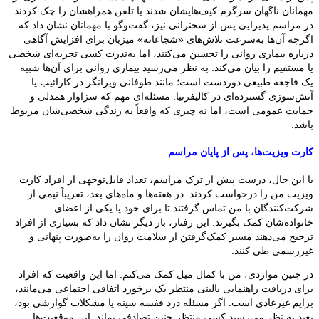
مهمانان ناگهان سرگرم کیف‌هایشان شدند یا تلفن همراهشان را چک کردند.
در مراسم پذیرایی پس از سخنرانی نیز، گفت‌وگو با مهمانان نشان داد که
اگرچه آن‌ها به‌سرعت تلاش‌های «شجاعانه» میزبان برای افزایش آگاهی
درباره بیماری روانی را تحسین می‌کنند، اما به‌ندرت کسی تجربه‌ای شخصی
یا مستقیم را بیان می‌کند. به نظر می‌رسید بیماری روانی برای آن‌ها شبیه
یک فاجعه طبیعی دوردست است؛ مانند طوفانی ویرانگر در کارائیب یا
آتش‌سوزی گسترده‌ای در کالیفرنیا. مسئله‌ای مهم که سزاوار همدلی و
حمایت عمومی است، اما نه چیزی که واقعاً به زندگی شخصی‌شان مربوط
باشد.
کارت ویزیت‌ها، پس از پایان مراسم
با این حال، درست پیش از ترک مراسم، تعداد قابل‌توجهی از افراد کارت
ویزیت من را درخواست کردند. در هفته‌ها و ماه‌های بعد، تقریباً نیمی از
شرکت‌کنندگان با من تماس گرفتند تا برای خود یا یکی از اعضای
خانواده‌شان کمک بگیرند. این رفتار، بار دیگر نشان داد که بسیاری از افراد
ترجیح می‌دهند مسیر کمک‌گرفتن از سلامت روان را به‌صورت پنهانی و
غیررسمی طی کنند.
در چنین مواردی، من با کمال میل کمک می‌کنم. اما این واقعیت که افراد
برای دریافت راهنمایی بالینی منتظر یک برخورد اتفاقی اجتماعی می‌مانند،
برایم غیرعادی است. اگر مسئله درد قفسه سینه یا مشکلات گوارشی بود،
بعید به نظر می‌رسید کسی منتظر چنین تصادفی بماند. این موقعیت‌ها