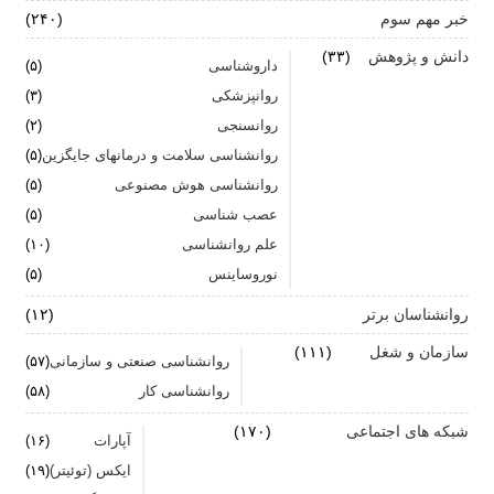
خبر مهم سوم
(۲۴۰)
اضطراب ناگهانی
دانش و پژوهش
(۳۳)
داروشناسی
(۵)
تشدید تر شدن نقرس آیا ارتباطی با استرس و اضطراب
روانپزشکی
(۳)
دارد؟
روانسنجی
(۲)
جنگ اضطراب با مواد خوراکی
روانشناسی سلامت و درمانهای جایگزین
(۵)
روانشناسی هوش مصنوعی
(۵)
اضطراب را برای خود پر رنگ نکنید
عصب شناسی
(۵)
علم روانشناسی
برای بهبود سلامت روان لازم است روزانه از آن مراقبت
(۱۰)
کنیم
نوروساینس
(۵)
روانشناسان برتر
(۱۲)
سازمان و شغل
(۱۱۱)
روانشناسی صنعتی و سازمانی
(۵۷)
روانشناسی کار
(۵۸)
شبکه های اجتماعی
(۱۷۰)
آپارات
(۱۶)
ایکس (توئیتر)
(۱۹)