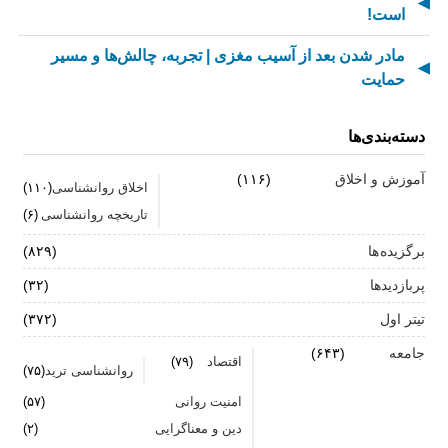
است!
مادر شدن بعد از آسیب مغزی | تجربه، چالش‌ها و مسیر
حمایت
از کسالت تا انگیزه | راز جذاب شدن کارهای تکراری
دسته‌بندی‌ها
مهارت اطلاع‌رسانی اخبار بد: راهنمای کامل «AETHC»
آموزش و اخلاق
(۱۱۶)
اخلاق روانشناسی
(۱۱۰)
ترندهای عاشقی ۲۰۲۶ که همه را شوکه می‌کند!
تاریخچه روانشناسی
(۶)
رهبران خاکستری | وقتی خم کردن قوانین، قدرت می‌آورد
برگزیده ها
(۸۲۹)
فناوری‌های نوین جایگزین تجربه انسانی در روان‌شناسی
پربازدیدها
(۳۲)
نیستند
تیتر اول
(۳۷۲)
روان‌شناسی زرد | جاذبه‌ها، چالش‌ها و آسیب‌ها
جامعه
(۶۴۳)
اقتصاد
(۷۹)
روانشناسی ترید
(۷۵)
زمان ترک شغل فرا رسیده است؟ ۷ نشانه که نباید نادیده
امنیت روانی
(۵۷)
بگیرید
دین و معناگرایی
(۲)