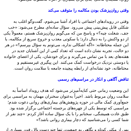
وقتی روان‌پزشک بودن مکالمه را متوقف می‌کند
وقتی در رویدادهای اجتماعی با افراد آشنا می‌شوم، گفت‌وگو اغلب به
شکلی قابل پیش‌بینی پیش می‌رود. سؤال ساده‌ای مطرح می‌شود: «خب
جف، شغلت چیه؟» و پاسخ من که می‌گویم روان‌پزشک هستم، معمولاً یکی
از دو واکنش را به دنبال دارد؛ یا سکوتی معذب و خروج سریع از مکالمه، یا
این جمله محتاطانه: «اگه اشکالی نداره، می‌تونم یه سؤال بپرسم؟» در هر
دو حالت، تجربه نشان داده است که تعداد کمی از این آشنایان جدید در
هفته‌های بعد با من تماس می‌گیرند و برای خودشان، یکی از اعضای خانواده
یا دوستی نزدیک درخواست کمک می‌کنند. این پیگیری غیرمستقیم و
محتاطانه، خود نشانه‌ای از رابطه پیچیده جامعه با سلامت روان است.
تناقض آگاهی و انکار در مراسم‌های رسمی
این وضعیت زمانی حتی کنایه‌آمیزتر می‌شود که هدف رویداد اساساً به
سلامت روان مربوط باشد. اخیراً به‌عنوان سخنران مهمان به مراسمی برای
جمع‌آوری کمک مالی در حوزه پژوهش‌های بیماری‌های روانی دعوت شدم؛
مراسمی که توسط یکی از چهره‌های برجسته اجتماعی برگزار شده بود.
طبق عادت همیشگی، سخنانم را با یک سؤال ساده آغاز کردم: «چند نفر از
شما کسی را می‌شناسید که دچار بیماری روانی باشد؟»
پس از مکثی کوتاه و نگاهی به جمعیت، تنها چند دست بالا رفت. بسیاری از