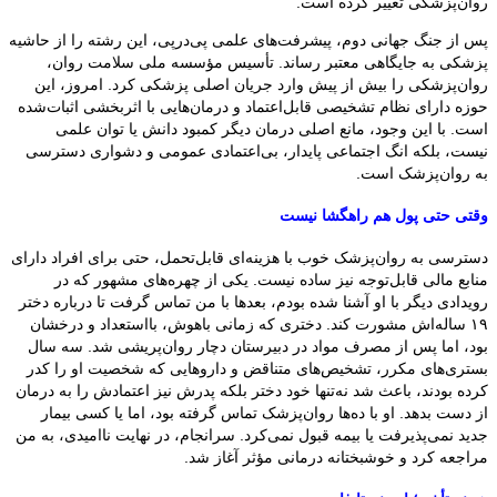
روان‌پزشکی تغییر کرده است.
پس از جنگ جهانی دوم، پیشرفت‌های علمی پی‌درپی، این رشته را از حاشیه
پزشکی به جایگاهی معتبر رساند. تأسیس مؤسسه ملی سلامت روان،
روان‌پزشکی را بیش از پیش وارد جریان اصلی پزشکی کرد. امروز، این
حوزه دارای نظام تشخیصی قابل‌اعتماد و درمان‌هایی با اثربخشی اثبات‌شده
است. با این وجود، مانع اصلی درمان دیگر کمبود دانش یا توان علمی
نیست، بلکه انگ اجتماعی پایدار، بی‌اعتمادی عمومی و دشواری دسترسی
به روان‌پزشک است.
وقتی حتی پول هم راهگشا نیست
دسترسی به روان‌پزشک خوب با هزینه‌ای قابل‌تحمل، حتی برای افراد دارای
منابع مالی قابل‌توجه نیز ساده نیست. یکی از چهره‌های مشهور که در
رویدادی دیگر با او آشنا شده بودم، بعدها با من تماس گرفت تا درباره دختر
۱۹ ساله‌اش مشورت کند. دختری که زمانی باهوش، بااستعداد و درخشان
بود، اما پس از مصرف مواد در دبیرستان دچار روان‌پریشی شد. سه سال
بستری‌های مکرر، تشخیص‌های متناقض و داروهایی که شخصیت او را کدر
کرده بودند، باعث شد نه‌تنها خود دختر بلکه پدرش نیز اعتمادش را به درمان
از دست بدهد. او با ده‌ها روان‌پزشک تماس گرفته بود، اما یا کسی بیمار
جدید نمی‌پذیرفت یا بیمه قبول نمی‌کرد. سرانجام، در نهایت ناامیدی، به من
مراجعه کرد و خوشبختانه درمانی مؤثر آغاز شد.