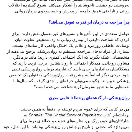
به‌روشنی دو حقیقت ناخوشایند را آشکار می‌کنند: شیوع گسترده اختلالات
روانی و ناراحتی عمیق جامعه از پذیرش و جست‌وجوی درمان روانی.
چرا مراجعه به درمان این‌قدر به تعویق می‌افتد؟
عوامل متعددی در این تأخیرها و مسیرهای غیرمعمول نقش دارند. برای
فردی که شناخت دقیقی از بیماری روانی ندارد، تشخیص تفاوت میان
نوسانات عاطفی روزمره و علائم یک اختلال واقعی کار ساده‌ای نیست.
بسیاری از افراد به‌جای مراجعه مستقیم به روان‌پزشک، ترجیح می‌دهند از
متخصصانی کمک بگیرند که انگ اجتماعی کمتری دارند؛ مانند درمانگر،
مشاور، روحانی، مددکار اجتماعی یا روان‌شناس. برخی تردید دارند که
مشکلاتشان به‌اندازه‌ای جدی باشد که نیازمند درمان روان‌پزشکی تلقی
شود. برخی دیگر اساساً به مشروعیت روان‌پزشکی به‌عنوان یک تخصص
پزشکی بدبین‌اند. چگونه می‌توان حرفه‌ای را جدی گرفت که سال‌ها با
لقب‌هایی مانند «دیوانه‌درمان‌کن» شناخته می‌شده است؟
روان‌پزشکی، از گذشته‌ای پرخطا تا علمی مدرن
من در کتابی که برای عموم مردم نوشته‌ام، دقیقاً به همین بدبینی
پرداخته‌ام. کتاب
Shrinks: The Untold Story of Psychiatry
به
شارلاتان‌های خودبزرگ‌بین، نظریه‌های عجیب و خطاهای درمانی‌ای
می‌پردازد که بخشی از تاریخ پرچالش روان‌پزشکی بوده‌اند. با این حال، خود