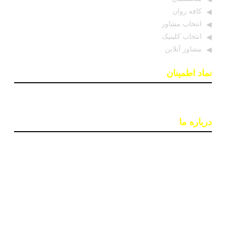
کافه روان
انتخاب مشاور
انتخاب کلینیک
مشاور آنلاین
نماد اطمینان
درباره ما
پایگاه اطلاع رسانی «روان درمان» با هدف افزایش آگاهی و
دسترسی به اطلاعات معتبر در حوزه سلامت روان ایجاد شده
است. تیمی از روانشناسان و خبرنگاران در این سایت بروزترین
اخبار، جدبدترین مقالات و مطالب علمی و ابزارهای کاربردی
مانند تست‌های روانشناختی را ارائه می‌دهند تا به بهبود کیفیت
زندگی و سلامت روان افراد کمک کنند.