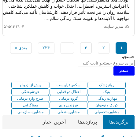
آلودگی‌های محیط‌زیستی تنها سلامت جسم را تهدید نمی‌کنند، بلکه می‌توانند
با افزایش استرس، اضطراب، اختلال خواب و کاهش عملکرد شناختی،
سلامت روان را نیز تحت تأثیر قرار دهند. کارشناسان تأکید می‌کنند کاهش
مواجهه با آلاینده‌ها و تقویت سبک زندگی سالم،…
✍️ مدیر سایت
۴۰۵/۰۵/۱۴ ۱۴:۰۴
۱
۲
۳
…
۲۲۴
بعدی »
جستجو
جستجو
روانپزشک
سکس تراپیست
پیش از ازدواج
پنیک
اختلال دو قطبی
خودشیفتگی
مهارت زندگی
گروه درمانی
طرح واره درمانی
کودک و نوجوان
فرزند پروری
معناگرایی
مشاوره تحصیلی
مشاوره شغلی
مشاوره سازمانی
برگزیده‌ها
پربازدیدها
آخرین اخبار