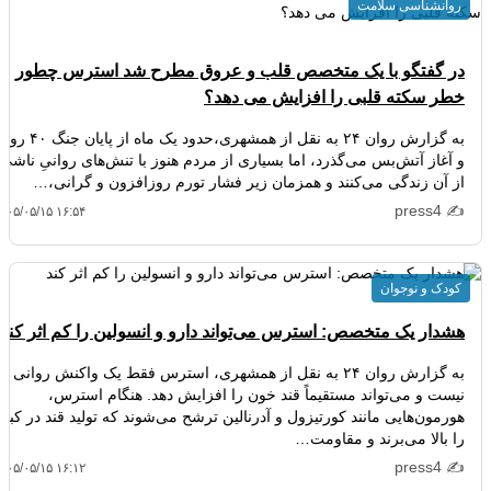
روانشناسی سلامت
در گفتگو با یک متخصص قلب و عروق مطرح شد استرس چطور
خطر سکته قلبی را افزایش می دهد؟
به گزارش روان ۲۴ به نقل از همشهری،حدود یک ماه از پایان ج
و آغاز آتش‌بس می‌گذرد، اما بسیاری از مردم هنوز با تنش‌های روانیِ ناشی
از آن زندگی می‌کنند و همزمان زیر فشار تورم روزافزون و گرانی،…
✍️ press4
۴۰۵/۰۵/۱۵ ۱۶:۵۴
کودک و نوجوان
هشدار یک متخصص: استرس می‌تواند دارو و انسولین را کم‌ اثر کند
به گزارش روان ۲۴ به نقل از همشهری، استرس فقط یک واکنش روانی
نیست و می‌تواند مستقیماً قند خون را افزایش دهد. هنگام استرس،
هورمون‌هایی مانند کورتیزول و آدرنالین ترشح می‌شوند که تولید قند در کبد
را بالا می‌برند و مقاومت…
✍️ press4
۴۰۵/۰۵/۱۵ ۱۶:۱۲