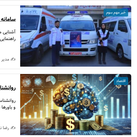
خبر مهم سوم
سامانه 
آشنایی مر
راهنمایی 
✍️ مدیر 
اقتصاد
روانشنا
روانشناس
و باورها د
✍️ رضا ن