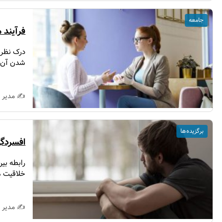
جامعه
فرآیند 
درک نظری
شدن آن ر
✍️ مدیر 
برگزیده ها
افسردگی
رابطه بی
خلاقیت مر
✍️ مدیر 