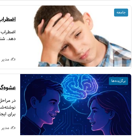
جامعه
اضطراب 
اضطراب در
دهد. شنا
✍️ مدیر 
برگزیده ها
عشوه‌گر
در مراحل
نوشته‌شده
برای ایجا
✍️ مدیر 