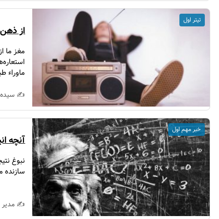
تیتر اول
از ذهن 
مغز ما از
استعاره‌ه
ماوراء طب
✍️ سیده 
خبر مهم اول
آنچه انی
نبوغ نتی
سازنده می
✍️ مدیر 