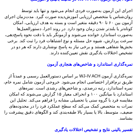
اجرای این آزمون به‌صورت فردی انجام می‌شود و تنها باید توسط
روان‌شناس یا متخصص ارزیابی آموزش‌دیده صورت گیرد. مدت‌زمان اجرای
آزمون بین ۶۰ تا ۹۰ دقیقه متغیر است و بسته به هدف ارزیابی، امکان
کوتاه‌تر یا بلندتر شدن زمان وجود دارد. در روند اجرا، دستورالعمل‌ها
به‌صورت استاندارد خوانده می‌شوند و آزمونگر باید با دقت نحوه پاسخ‌دهی،
سرعت پردازش، شیوه حل مسئله و نوع اشتباهات فرد را ثبت کند. برخی
بخش‌ها شفاهی هستند و برخی نیاز به پاسخ نوشتاری دارند که هر دو در
تشخیص اختلالات یادگیری نقش تعیین‌کننده دارند.
نمره‌گذاری استاندارد و شاخص‌های هنجاری آزمون
نمره‌گذاری آزمون WJ-IV ACH بر اساس دستورالعمل رسمی و عمدتاً از
طریق نرم‌افزار اختصاصی انجام می‌شود. خروجی آزمون شامل نمره خام،
نمره استاندارد، رتبه درصدی، و شاخص‌های رشدی است. نمره‌های
استاندارد با میانگین ۱۰۰ و انحراف معیار ۱۵ گزارش می‌شوند که امکان
مقایسه فرد با گروه سنی یا تحصیلی مشابه را فراهم می‌کند. تحلیل این
نمرات به متخصص کمک می‌کند که سطح عملکرد فرد را در محدوده‌های
ضعیف، متوسط، بالا یا بسیار بالا طبقه‌بندی کند و الگوهای دقیق پیشرفت را
بشناسد.
تفسیر بالینی نتایج و تشخیص اختلالات یادگیری