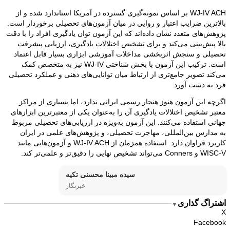
WJ-IV ACH بر اساس نمونه‌گیری گسترده در آمریکا استاندارد شده و از
بالاترین ضرایب اعتبار و روایی در میان آزمون‌های تحصیلی برخوردار است.
پژوهش‌های متعدد نشان داده‌اند که این آزمون توان یادگیری افراد را با دقت
بالا پیش‌بینی می‌کند و برای تشخیص اختلالات یادگیری، ارزیابی پیشرفت
تحصیلی و سنجش اثربخشی مداخلات آموزشی ابزاری بسیار قابل اعتماد
است. ترکیب این آزمون با بخش شناختی WJ-IV نیز به متخصص کمک
می‌کند تصویر جامع‌تری از ارتباط میان توانایی‌های ذهنی و عملکرد تحصیلی
فرد به دست آورد.
اگرچه این آزمون هنوز هنجار رسمی ایرانی ندارد، اما بسیاری از مراکز
معتبر تشخیص اختلالات یادگیری آن را به‌عنوان یکی از معتبرترین ابزارهای
جهانی استفاده می‌کنند. این آزمون به‌ویژه در ارزیابی‌های تحصیلی مربوط
به مدارس بین‌المللی، مهاجرت تحصیلی، و پژوهش‌های علمی در ایران
کاربرد فراوان دارد. استفاده همزمان از WJ-IV ACH و آزمون‌هایی مانند
WISC-V و Conners می‌تواند تشخیص نهایی را دقیق‌تر و علمی‌تر کند.
سیده مبینا محسنی تکیه
خبرنگار
اشتراگ گذاری
▼
X
Facebook