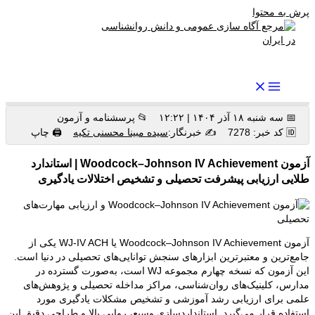
پرش به محتوا
رواندرمان: مرجع برتر اخبار روانشناسی و سلامت روان در ایران
📅 سه شنبه ۱۸ آذر ۱۴۰۴ | ۱۲:۲۲
📂 پرسشنامه و آزمون
🆔 کد خبر: 7278
✍️ خبرنگار:
سیده مبینا محسنی تکیه
🖨 چاپ
آزمون Woodcock–Johnson IV Achievement | استاندارد
طلایی ارزیابی پیشرفت تحصیلی و تشخیص اختلالات یادگیری
آزمون Woodcock–Johnson IV Achievement یا WJ-IV ACH یکی از
جامع‌ترین و معتبرترین ابزارهای سنجش توانایی‌های تحصیلی در دنیا است.
این آزمون که نسخه چهارم مجموعه WJ است، به‌صورت گسترده در
مدارس، کلینیک‌های روان‌شناسی، مراکز مداخله تحصیلی و پژوهش‌های
علمی برای ارزیابی رشد آموزشی و تشخیص مشکلات یادگیری مورد
استفاده قرار می‌گیرد. استانداردسازی وسیع، روایی بالا و طراحی دقیق این