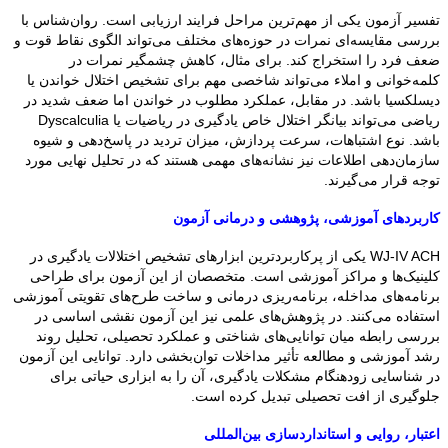
تفسیر آزمون یکی از مهم‌ترین مراحل فرایند ارزیابی است. روان‌شناس با
بررسی مقایسه‌ای نمرات در حوزه‌های مختلف می‌تواند الگوی نقاط قوت و
ضعف فرد را استخراج کند. برای مثال، کاهش چشمگیر نمرات در
کلمه‌خوانی و املاء می‌تواند شاخصی مهم برای تشخیص اختلال خواندن یا
دیسلکسیا باشد. در مقابل، عملکرد مطلوب در خواندن اما ضعف شدید در
ریاضی می‌تواند بیانگر اختلال خاص یادگیری در ریاضیات یا Dyscalculia
باشد. نوع اشتباهات، سرعت پردازش، میزان تردید در پاسخ‌دهی و شیوه
سازمان‌دهی اطلاعات نیز نشانه‌های مهمی هستند که در تحلیل نهایی مورد
توجه قرار می‌گیرند.
کاربردهای آموزشی، پژوهشی و درمانی آزمون
WJ-IV ACH یکی از پرکاربردترین ابزارهای تشخیص اختلالات یادگیری در
کلینیک‌ها و مراکز آموزشی است. متخصصان از این آزمون برای طراحی
برنامه‌های مداخله، برنامه‌ریزی درمانی و ساخت طرح‌های تقویتی آموزشی
استفاده می‌کنند. در پژوهش‌های علمی نیز این آزمون نقشی اساسی در
بررسی رابطه میان توانایی‌های شناختی و عملکرد تحصیلی، تحلیل روند
رشد آموزشی و مطالعه تأثیر مداخلات توان‌بخشی دارد. توانایی این آزمون
در شناسایی زودهنگام مشکلات یادگیری، آن را به ابزاری حیاتی برای
جلوگیری از افت تحصیلی تبدیل کرده است.
اعتبار، روایی و استانداردسازی بین‌المللی