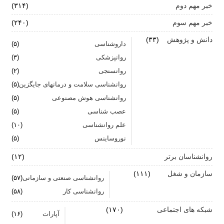
خبر مهم دوم
(۳۱۴)
آیا پرخوری و ریزه خواری ارتباطی با استرس دارد؟
خبر مهم سوم
(۲۴۰)
اضطراب ناگهانی
دانش و پژوهش
(۳۳)
داروشناسی
(۵)
تشدید تر شدن نقرس آیا ارتباطی با استرس و اضطراب
روانپزشکی
(۳)
دارد؟
روانسنجی
(۲)
جنگ اضطراب با مواد خوراکی
روانشناسی سلامت و درمانهای جایگزین
(۵)
روانشناسی هوش مصنوعی
(۵)
اضطراب را برای خود پر رنگ نکنید
عصب شناسی
(۵)
علم روانشناسی
برای بهبود سلامت روان لازم است روزانه از آن مراقبت
(۱۰)
کنیم
نوروساینس
(۵)
روانشناسان برتر
(۱۲)
سازمان و شغل
(۱۱۱)
روانشناسی صنعتی و سازمانی
(۵۷)
روانشناسی کار
(۵۸)
شبکه های اجتماعی
(۱۷۰)
آپارات
(۱۶)