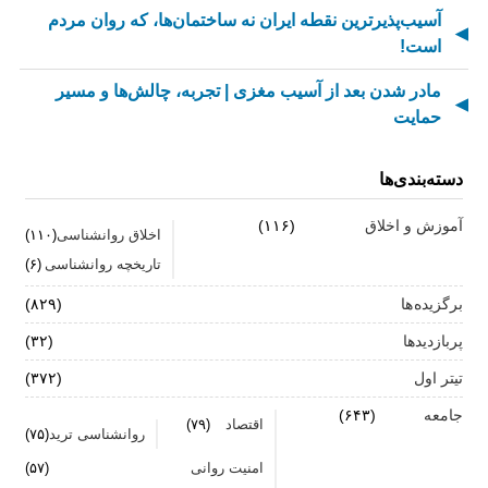
آسیب‌پذیرترین نقطه ایران نه ساختمان‌ها، که روان مردم
است!
مادر شدن بعد از آسیب مغزی | تجربه، چالش‌ها و مسیر
حمایت
از کسالت تا انگیزه | راز جذاب شدن کارهای تکراری
دسته‌بندی‌ها
مهارت اطلاع‌رسانی اخبار بد: راهنمای کامل «AETHC»
آموزش و اخلاق
(۱۱۶)
اخلاق روانشناسی
(۱۱۰)
ترندهای عاشقی ۲۰۲۶ که همه را شوکه می‌کند!
تاریخچه روانشناسی
(۶)
رهبران خاکستری | وقتی خم کردن قوانین، قدرت می‌آورد
برگزیده ها
(۸۲۹)
فناوری‌های نوین جایگزین تجربه انسانی در روان‌شناسی
پربازدیدها
(۳۲)
نیستند
تیتر اول
(۳۷۲)
روان‌شناسی زرد | جاذبه‌ها، چالش‌ها و آسیب‌ها
جامعه
(۶۴۳)
اقتصاد
(۷۹)
روانشناسی ترید
(۷۵)
زمان ترک شغل فرا رسیده است؟ ۷ نشانه که نباید نادیده
امنیت روانی
(۵۷)
بگیرید