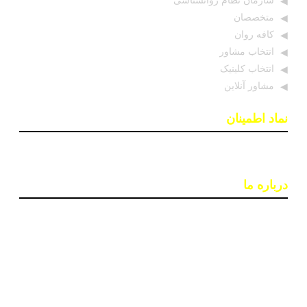
سازمان نظام روانشناسی
متخصصان
کافه روان
انتخاب مشاور
انتخاب کلینیک
مشاور آنلاین
نماد اطمینان
درباره ما
پایگاه اطلاع رسانی «روان درمان» با هدف افزایش آگاهی و
دسترسی به اطلاعات معتبر در حوزه سلامت روان ایجاد شده
است. تیمی از روانشناسان و خبرنگاران در این سایت بروزترین
اخبار، جدبدترین مقالات و مطالب علمی و ابزارهای کاربردی
مانند تست‌های روانشناختی را ارائه می‌دهند تا به بهبود کیفیت
زندگی و سلامت روان افراد کمک کنند.